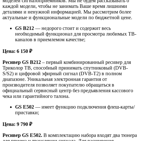
моделей сигналоприёмников. Мы не будем рассказывать о
каждой модели, чтобы не занимать Ваше время лишними
деталями и ненужной информацией. Мы рассмотрим более
актуальные и функциональные модели по бюджетной цене.
GS B212
— недорого стоит и содержит весь
необходимый функционал для просмотра любимых ТВ-
каналов в приемлемом качестве;
Цена: 6 150 ₽
Ресивер GS B212
– первый комбинированный ресивер для
Триколор ТВ, способный принимать спутниковый (DVB-
S/S2) и цифровой эфирный сигнал (DVB-T2) в полном
диапазоне. Уникальная электронная гарантия от
производителя позволяет покупателю обращаться в
официальный сервисный центр без предъявления кассового
чека или гарантийного талона.
GS E502
— имеет функцию подключения флеш-карты/
приставки;
Цена: 9 790 ₽
Ресивер GS E502.
В комплектацию набора входят два тюнера
для приема и трансляции сигнала. Для расширения