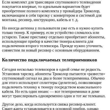
Если комплект для трансляции спутникового телевидения
покупается впервые, то идеальным вариантом будет
приобретение полного комплекта у провайдера Триколор,
включающим в себя тарелку с конвертером и системой для
монтажа, ресивер, инструкцию, кабель и т. д.
Но иногда антенна у пользователя уже есть и нужно купить
только тюнер. К примеру, если устройство сломалось или
устарело. Также приставку отдельно приобретают абоненты,
использующие прибор в качестве тюнера-клиента для
подключения второго телевизора. Прежде нужно уточнить,
совместим ли новый ресивер с основным оборудованием.
Количество подключаемых телеприемников
Сегодня несколько телевизоров в одной семье не редкость.
Установив тарелку, абоненты Триколор пытаются «развести»
спутниковый сигнал на два и более телеприемника. Обычно
для этого используют сплиттеры (делители), позволяющие
подключить технику к тюнеру посредством коаксиального
кабеля. Но есть один нюанс — все телеприемники в доме
могут транслировать одновременно один и тот же телеканал.
Другое дело, когда используется связка ресивер-клиент.
Смарт-карта устанавливается в основной прибор, однако