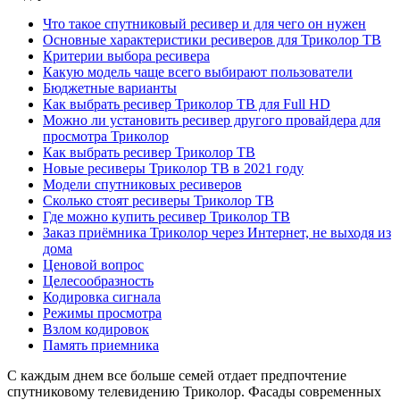
Что такое спутниковый ресивер и для чего он нужен
Основные характеристики ресиверов для Триколор ТВ
Критерии выбора ресивера
Какую модель чаще всего выбирают пользователи
Бюджетные варианты
Как выбрать ресивер Триколор ТВ для Full HD
Можно ли установить ресивер другого провайдера для
просмотра Триколор
Как выбрать ресивер Триколор ТВ
Новые ресиверы Триколор ТВ в 2021 году
Модели спутниковых ресиверов
Сколько стоят ресиверы Триколор ТВ
Где можно купить ресивер Триколор ТВ
Заказ приёмника Триколор через Интернет, не выходя из
дома
Ценовой вопрос
Целесообразность
Кодировка сигнала
Режимы просмотра
Взлом кодировок
Память приемника
С каждым днем все больше семей отдает предпочтение
спутниковому телевидению Триколор. Фасады современных