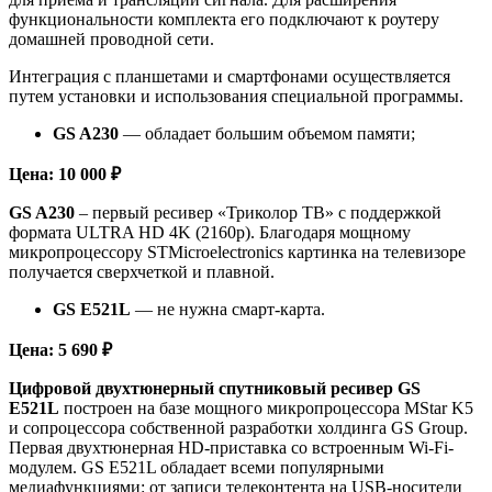
функциональности комплекта его подключают к роутеру
домашней проводной сети.
Интеграция с планшетами и смартфонами осуществляется
путем установки и использования специальной программы.
GS A230
— обладает большим объемом памяти;
Цена: 10 000 ₽
GS A230
– первый ресивер «Триколор ТВ» с поддержкой
формата ULTRA HD 4K (2160p). Благодаря мощному
микропроцессору STMicroelectronics картинка на телевизоре
получается сверхчеткой и плавной.
GS E521L
— не нужна смарт-карта.
Цена: 5 690 ₽
Цифровой двухтюнерный спутниковый ресивер GS
Е521L
построен на базе мощного микропроцессора MStar K5
и сопроцессора собственной разработки холдинга GS Group.
Первая двухтюнерная HD-приставка со встроенным Wi-Fi-
модулем. GS Е521L обладает всеми популярными
медиафункциями: от записи телеконтента на USB-носители