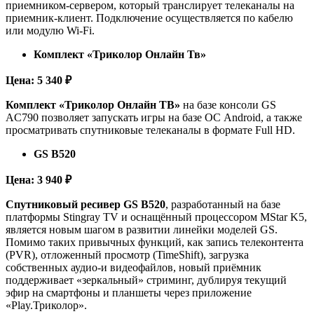
приемником-сервером, который транслирует телеканалы на
приемник-клиент. Подключение осуществляется по кабелю
или модулю Wi-Fi.
Комплект «Триколор Онлайн Тв»
Цена: 5 340 ₽
Комплект «Триколор Онлайн ТВ»
на базе консоли GS
AC790 позволяет запускать игры на базе ОС Android, а также
просматривать спутниковые телеканалы в формате Full HD.
GS B520
Цена: 3 940 ₽
Спутниковый ресивер GS B520
, разработанный на базе
платформы Stingray TV и оснащённый процессором MStar K5,
является новым шагом в развитии линейки моделей GS.
Помимо таких привычных функций, как запись телеконтента
(PVR), отложенный просмотр (TimeShift), загрузка
собственных аудио-и видеофайлов, новый приёмник
поддерживает «зеркальный» стриминг, дублируя текущий
эфир на смартфоны и планшеты через приложение
«Play.Триколор».