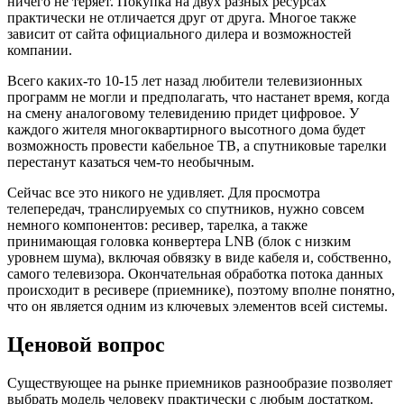
ничего не теряет. Покупка на двух разных ресурсах
практически не отличается друг от друга. Многое также
зависит от сайта официального дилера и возможностей
компании.
Всего каких-то 10-15 лет назад любители телевизионных
программ не могли и предполагать, что настанет время, когда
на смену аналоговому телевидению придет цифровое. У
каждого жителя многоквартирного высотного дома будет
возможность провести кабельное ТВ, а спутниковые тарелки
перестанут казаться чем-то необычным.
Сейчас все это никого не удивляет. Для просмотра
телепередач, транслируемых со спутников, нужно совсем
немного компонентов: ресивер, тарелка, а также
принимающая головка конвертера LNB (блок с низким
уровнем шума), включая обвязку в виде кабеля и, собственно,
самого телевизора. Окончательная обработка потока данных
происходит в ресивере (приемнике), поэтому вполне понятно,
что он является одним из ключевых элементов всей системы.
Ценовой вопрос
Существующее на рынке приемников разнообразие позволяет
выбрать модель человеку практически с любым достатком.