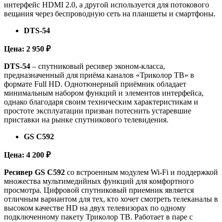
интерфейс HDMI 2.0, а другой используется для потокового
вещания через беспроводную сеть на планшеты и смартфоны.
DTS-54
Цена: 2 950 ₽
DTS-54
– спутниковый ресивер эконом-класса,
предназначенный для приёма каналов «Триколор ТВ» в
формате Full HD. Однотюнерный приёмник обладает
минимальным набором функций и элементов интерфейса,
однако благодаря своим техническим характеристикам и
простоте эксплуатации призван потеснить устаревшие
приставки на рынке спутникового телевидения.
GS C592
Цена: 4 200 ₽
Ресивер GS С592
со встроенным модулем Wi-Fi и поддержкой
множества мультимедийных функций для комфортного
просмотра. Цифровой спутниковый приемник является
отличным вариантом для тех, кто хочет смотреть телеканалы в
высоком качестве HD на двух телевизорах по одному
подключенному пакету Триколор ТВ. Работает в паре с