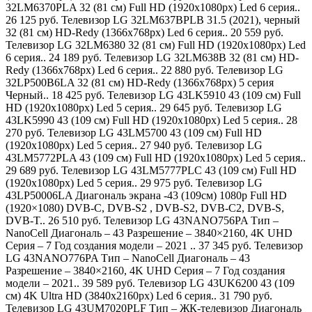
32LM6370PLA 32 (81 см) Full HD (1920x1080px) Led 6 серия..
26 125 руб. Телевизор LG 32LM637BPLB 31.5 (2021), черный
32 (81 см) HD-Redy (1366x768px) Led 6 серия.. 20 559 руб.
Телевизор LG 32LM6380 32 (81 см) Full HD (1920x1080px) Led
6 серия.. 24 189 руб. Телевизор LG 32LM638B 32 (81 см) HD-
Redy (1366x768px) Led 6 серия.. 22 880 руб. Телевизор LG
32LP500B6LA 32 (81 см) HD-Redy (1366x768px) 5 серия
Черный.. 18 425 руб. Телевизор LG 43LK5910 43 (109 см) Full
HD (1920x1080px) Led 5 серия.. 29 645 руб. Телевизор LG
43LK5990 43 (109 см) Full HD (1920x1080px) Led 5 серия.. 28
270 руб. Телевизор LG 43LM5700 43 (109 см) Full HD
(1920x1080px) Led 5 серия.. 27 940 руб. Телевизор LG
43LM5772PLA 43 (109 см) Full HD (1920x1080px) Led 5 серия..
29 689 руб. Телевизор LG 43LM5777PLC 43 (109 см) Full HD
(1920x1080px) Led 5 серия.. 29 975 руб. Телевизор LG
43LP50006LA Диагональ экрана -43 (109см) 1080p Full HD
(1920×1080) DVB-C, DVB-S2 , DVB-S2, DVB-C2, DVB-S,
DVB-T.. 26 510 руб. Телевизор LG 43NANO756PA Тип –
NanoCell Диагональ – 43 Разрешение – 3840×2160, 4K UHD
Серия – 7 Год создания модели – 2021 .. 37 345 руб. Телевизор
LG 43NANO776PA Тип – NanoCell Диагональ – 43
Разрешение – 3840×2160, 4K UHD Серия – 7 Год создания
модели – 2021.. 39 589 руб. Телевизор LG 43UK6200 43 (109
см) 4K Ultra HD (3840x2160px) Led 6 серия.. 31 790 руб.
Телевизор LG 43UM7020PLF Тип – ЖК-телевизор Диагональ