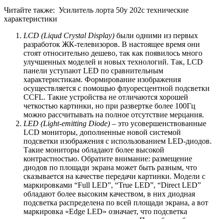
Читайте также:
Усилитель лорта 50у 202с технические
характеристики
LCD (Liqud Crystal Display)
были одними из первых
разработок ЖК-телевизоров. В настоящее время они
стоят относительно дешево, так как появилось много
улучшенных моделей и новых технологий. Так, LCD
панели уступают LED по сравнительным
характеристикам. Формирование изображения
осуществляется с помощью флуоресцентной подсветки
CCFL. Такие устройства не отличаются хорошей
четкостью картинки, но при развертке более 100Гц
можно рассчитывать на полное отсутствие мерцания.
L
ED (Light-emitting Diode)
– это усовершенствованные
LCD мониторы, дополненные новой системой
подсветки изображения с использованием LED-диодов.
Такие мониторы обладают более высокой
контрастностью. Обратите внимание: размещение
диодов по площади экрана может быть разным, что
сказывается на качестве передачи картинки. Модели с
маркировками “Full LED”, “True LED”, “Direct LED”
обладают более высоким качеством, в них диодная
подсветка распределена по всей площади экрана, а вот
маркировка «Edge LED» означает, что подсветка