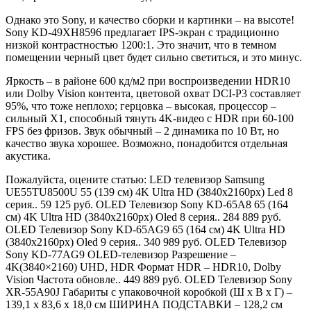
Однако это Sony, и качество сборки и картинки – на высоте!
Sony KD-49XH8596 предлагает IPS-экран с традиционно
низкой контрастностью 1200:1. Это значит, что в темном
помещении черный цвет будет сильно светиться, и это минус.
Яркость – в районе 600 кд/м2 при воспроизведении HDR10
или Dolby Vision контента, цветовой охват DCI-P3 составляет
95%, что тоже неплохо; герцовка – высокая, процессор –
сильный X1, способный тянуть 4K-видео с HDR при 60-100
FPS без фризов. Звук обычный – 2 динамика по 10 Вт, но
качество звука хорошее. Возможно, понадобится отдельная
акустика.
Пожалуйста, оцените статью: LED телевизор Samsung
UE55TU8500U 55 (139 см) 4K Ultra HD (3840x2160px) Led 8
серия.. 59 125 руб. OLED Телевизор Sony KD-65A8 65 (164
см) 4K Ultra HD (3840x2160px) Oled 8 серия.. 284 889 руб.
OLED Телевизор Sony KD-65AG9 65 (164 см) 4K Ultra HD
(3840x2160px) Oled 9 серия.. 340 989 руб. OLED Телевизор
Sony KD-77AG9 OLED-телевизор Разрешение –
4K(3840×2160) UHD, HDR Формат HDR – HDR10, Dolby
Vision Частота обновле.. 449 889 руб. OLED Телевизор Sony
XR-55A90J Габариты с упаковочной коробкой (Ш x В x Г) –
139,1 x 83,6 x 18,0 см ШИРИНА ПОДСТАВКИ – 128,2 см