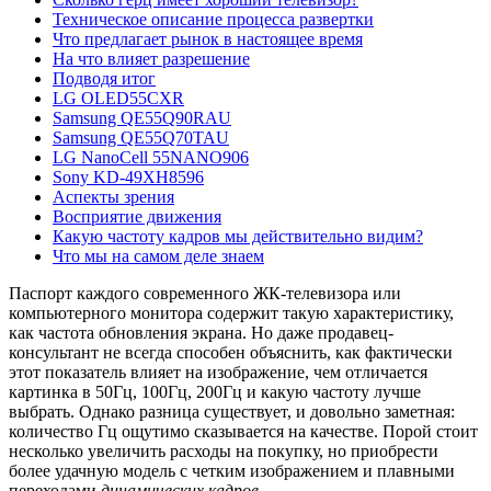
Техническое описание процесса развертки
Что предлагает рынок в настоящее время
На что влияет разрешение
Подводя итог
LG OLED55CXR
Samsung QE55Q90RAU
Samsung QE55Q70TAU
LG NanoCell 55NANO906
Sony KD-49XH8596
Аспекты зрения
Восприятие движения
Какую частоту кадров мы действительно видим?
Что мы на самом деле знаем
Паспорт каждого современного ЖК-телевизора или
компьютерного монитора содержит такую характеристику,
как частота обновления экрана. Но даже продавец-
консультант не всегда способен объяснить, как фактически
этот показатель влияет на изображение, чем отличается
картинка в 50Гц, 100Гц, 200Гц и какую частоту лучше
выбрать. Однако разница существует, и довольно заметная:
количество Гц ощутимо сказывается на качестве. Порой стоит
несколько увеличить расходы на покупку, но приобрести
более удачную модель с четким изображением и плавными
переходами
динамических кадров
.