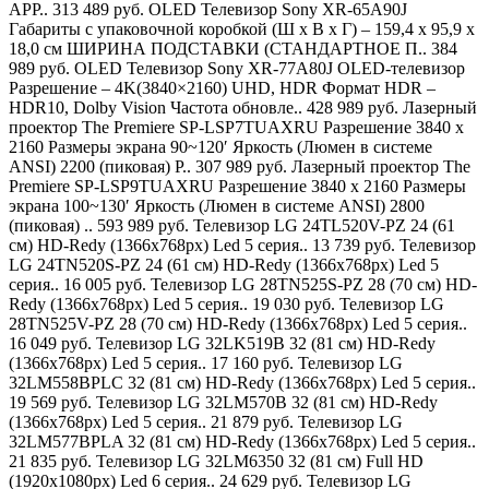
APP.. 313 489 руб. OLED Телевизор Sony XR-65A90J
Габариты с упаковочной коробкой (Ш x В x Г) – 159,4 x 95,9 x
18,0 см ШИРИНА ПОДСТАВКИ (СТАНДАРТНОЕ П.. 384
989 руб. OLED Телевизор Sony XR-77A80J OLED-телевизор
Разрешение – 4K(3840×2160) UHD, HDR Формат HDR –
HDR10, Dolby Vision Частота обновле.. 428 989 руб. Лазерный
проектор The Premiere SP-LSP7TUAXRU Разрешение 3840 x
2160 Размеры экрана 90~120′ Яркость (Люмен в системе
ANSI) 2200 (пиковая) Р.. 307 989 руб. Лазерный проектор The
Premiere SP-LSP9TUAXRU Разрешение 3840 x 2160 Размеры
экрана 100~130′ Яркость (Люмен в системе ANSI) 2800
(пиковая) .. 593 989 руб. Телевизор LG 24TL520V-PZ 24 (61
см) HD-Redy (1366x768px) Led 5 серия.. 13 739 руб. Телевизор
LG 24TN520S-PZ 24 (61 см) HD-Redy (1366x768px) Led 5
серия.. 16 005 руб. Телевизор LG 28TN525S-PZ 28 (70 см) HD-
Redy (1366x768px) Led 5 серия.. 19 030 руб. Телевизор LG
28TN525V-PZ 28 (70 см) HD-Redy (1366x768px) Led 5 серия..
16 049 руб. Телевизор LG 32LK519B 32 (81 см) HD-Redy
(1366x768px) Led 5 серия.. 17 160 руб. Телевизор LG
32LM558BPLC 32 (81 см) HD-Redy (1366x768px) Led 5 серия..
19 569 руб. Телевизор LG 32LM570B 32 (81 см) HD-Redy
(1366x768px) Led 5 серия.. 21 879 руб. Телевизор LG
32LM577BPLA 32 (81 см) HD-Redy (1366x768px) Led 5 серия..
21 835 руб. Телевизор LG 32LM6350 32 (81 см) Full HD
(1920x1080px) Led 6 серия.. 24 629 руб. Телевизор LG