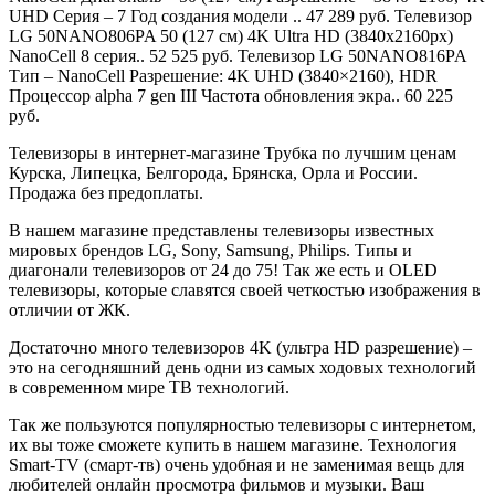
UHD Серия – 7 Год создания модели .. 47 289 руб. Телевизор
LG 50NANO806PA 50 (127 см) 4K Ultra HD (3840x2160px)
NanoCell 8 серия.. 52 525 руб. Телевизор LG 50NANO816PA
Тип – NanoCell Разрешение: 4K UHD (3840×2160), HDR
Процессор alpha 7 gen III Частота обновления экра.. 60 225
руб.
Телевизоры в интернет-магазине Трубка по лучшим ценам
Курска, Липецка, Белгорода, Брянска, Орла и России.
Продажа без предоплаты.
В нашем магазине представлены телевизоры известных
мировых брендов LG, Sony, Samsung, Philips. Типы и
диагонали телевизоров от 24 до 75! Так же есть и OLED
телевизоры, которые славятся своей четкостью изображения в
отличии от ЖК.
Достаточно много телевизоров 4K (ультра HD разрешение) –
это на сегодняшний день одни из самых ходовых технологий
в современном мире ТВ технологий.
Так же пользуются популярностью телевизоры с интернетом,
их вы тоже сможете купить в нашем магазине. Технология
Smart-TV (смарт-тв) очень удобная и не заменимая вещь для
любителей онлайн просмотра фильмов и музыки. Ваш