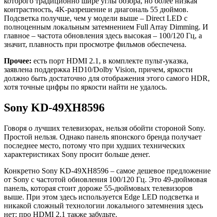
которого традиционно шире углы обзора, но более низкая
контрастность, 4K-разрешение и диагональ 55 дюймов.
Подсветка получше, чем у модели выше – Direct LED с
полноценным локальным затемнением Full Array Dimming. И
главное – частота обновления здесь высокая – 100/120 Гц, а
значит, плавность при просмотре фильмов обеспечена.
Прочее:
есть порт HDMI 2.1, в комплекте пульт-указка,
заявлена поддержка HD10/Dolby Vision, причем, яркости
должно быть достаточно для отображения этого самого HDR,
хотя точные цифры по яркости найти не удалось.
Sony KD-49XH8596
Говоря о лучших телевизорах, нельзя обойти стороной Sony.
Простой нельзя. Однако панель японского бренда получает
последнее место, потому что при худших технических
характеристиках Sony просит больше денег.
Конкретно Sony KD-49XH8596 – самое дешевое предложение
от Sony с частотой обновления 100/120 Гц. Это 49-дюймовая
панель, которая стоит дороже 55-дюймовых телевизоров
выше. При этом здесь используется Edge LED подсветка и
никакой сложный технологии локального затемнения здесь
нет; про HDMI 2.1 также забудьте.