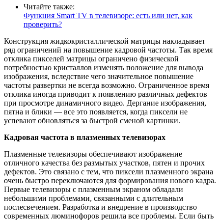
Читайте также:
Функция Smart TV в телевизоре: есть или нет, как
проверить?
Конструкция жидкокристаллической матрицы накладывает
ряд ограничений на повышение кадровой частоты. Так время
отклика пикселей матрицы ограничено физической
потребностью кристаллов изменять положение для вывода
изображения, вследствие чего значительное повышение
частоты развертки не всегда возможно. Ограниченное время
отклика иногда приводит к появлению различных дефектов
при просмотре динамичного видео. Дергание изображения,
пятна и блики — все это появляется, когда пиксели не
успевают обновляться за быстрой сменой картинки.
Кадровая частота в плазменных телевизорах
Плазменные телевизоры обеспечивают изображение
отличного качества без размытых участков, пятен и прочих
дефектов. Это связано с тем, что пиксели плазменного экрана
очень быстро переключаются для формирования нового кадра.
Первые телевизоры с плазменным экраном обладали
небольшими проблемами, связанными с длительным
послесвечением. Разработка и внедрение в производство
современных люминофоров решила все проблемы. Если быть