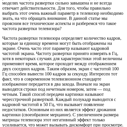
моделях частота развертки сильно завышена и не всегда
отвечает действительности. Для того, чтобы правильно
выбрать этот очень важный параметр в телевизор необходимо
знать, на что обращать внимание. В данной статье мы
проясним все технические аспекты и разберемся что такое
частота развертки телевизора?
Частота развертки телевизора определяет количество кадров,
которые за единицу времени могут быть отображены на
экране. Очень часто этот параметр называют кадровой
частотой экрана. Частоту развертки принято измерять в Гц,
хотя в некоторых случаях для характеристики этой величины
применяют время, которое проходит между отображением
двух соседних кадров. Таким образом, экран с частотой 100
Гц способен вывести 100 кадров за секунду. Интересен тот
факт, что в современном телевизионном стандарте
изображение передается в два захода. Вначале на экран
выводятся строки под нечетным номером, затем — под
четным. Такой способ передачи картинки называют
чересстрочной разверткой. Каждый полукадр выводится с
кадровой частотой в 50 Гц, что вызывает появление
недостатков. Основным из них является эффект дрожания
картинки (своеобразное мерцание). С увеличением размера
матрицы телевизора этот негативный эффект только
усиливается, что может вызывать дискомфорт при просмотре.