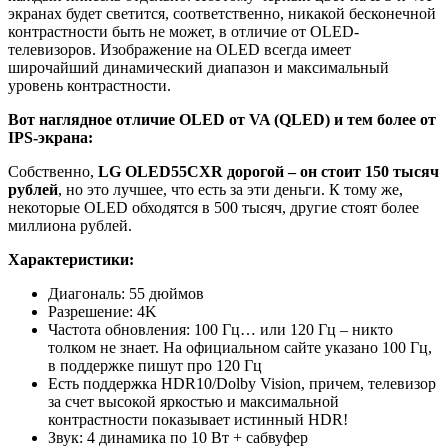
экранах будет светится, соответственно, никакой бесконечной
контрастности быть не может, в отличие от OLED-
телевизоров. Изображение на OLED всегда имеет
широчайший динамический диапазон и максимальный
уровень контрастности.
Вот наглядное отличие
OLED от
VA (QLED) и тем более от
IPS-экрана:
Собственно,
LG OLED55CXR дорогой – он стоит 150 тысяч
рублей
, но это лучшее, что есть за эти деньги. К тому же,
некоторые OLED обходятся в 500 тысяч, другие стоят более
миллиона рублей.
Характеристики:
Диагональ: 55 дюймов
Разрешение: 4K
Частота обновления: 100 Гц… или 120 Гц – никто
толком не знает. На официальном сайте указано 100 Гц,
в поддержке пишут про 120 Гц
Есть поддержка HDR10/Dolby Vision, причем, телевизор
за счет высокой яркостью и максимальной
контрастности показывает истинный HDR!
Звук: 4 динамика по 10 Вт + сабвуфер