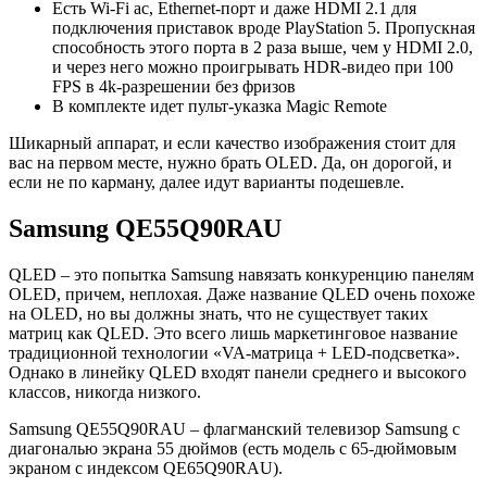
Есть Wi-Fi ac, Ethernet-порт и даже HDMI 2.1 для
подключения приставок вроде PlayStation 5. Пропускная
способность этого порта в 2 раза выше, чем у HDMI 2.0,
и через него можно проигрывать HDR-видео при 100
FPS в 4k-разрешении без фризов
В комплекте идет пульт-указка Magic Remote
Шикарный аппарат, и если качество изображения стоит для
вас на первом месте, нужно брать OLED. Да, он дорогой, и
если не по карману, далее идут варианты подешевле.
Samsung QE55Q90RAU
QLED – это попытка Samsung навязать конкуренцию панелям
OLED, причем, неплохая. Даже название QLED очень похоже
на OLED, но вы должны знать, что не существует таких
матриц как QLED. Это всего лишь маркетинговое название
традиционной технологии «VA-матрица + LED-подсветка».
Однако в линейку QLED входят панели среднего и высокого
классов, никогда низкого.
Samsung QE55Q90RAU – флагманский телевизор Samsung с
диагональю экрана 55 дюймов (есть модель с 65-дюймовым
экраном с индексом QE65Q90RAU).