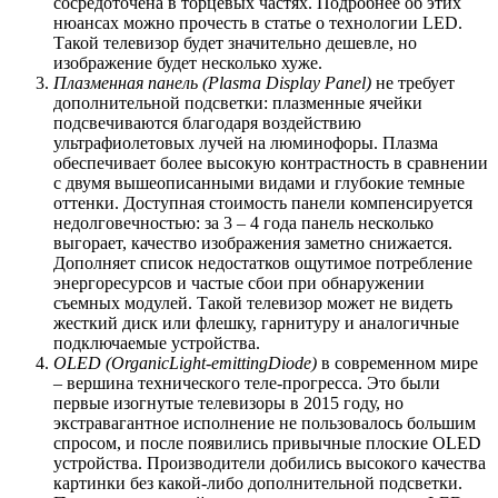
сосредоточена в торцевых частях. Подробнее об этих
нюансах можно прочесть в статье о технологии LED.
Такой телевизор будет значительно дешевле, но
изображение будет несколько хуже.
Плазменная панель (Plasma Display Panel)
не требует
дополнительной подсветки: плазменные ячейки
подсвечиваются благодаря воздействию
ультрафиолетовых лучей на люминофоры. Плазма
обеспечивает более высокую контрастность в сравнении
с двумя вышеописанными видами и глубокие темные
оттенки. Доступная стоимость панели компенсируется
недолговечностью: за 3 – 4 года панель несколько
выгорает, качество изображения заметно снижается.
Дополняет список недостатков ощутимое потребление
энергоресурсов и частые сбои при обнаружении
съемных модулей. Такой телевизор может не видеть
жесткий диск или флешку, гарнитуру и аналогичные
подключаемые устройства.
OLED (
Organic
Light-
emitting
Diode)
в современном мире
– вершина технического теле-прогресса. Это были
первые изогнутые телевизоры в 2015 году, но
экстравагантное исполнение не пользовалось большим
спросом, и после появились привычные плоские OLED
устройства. Производители добились высокого качества
картинки без какой-либо дополнительной подсветки.