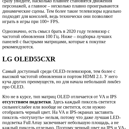
сразу увидите, насколько плавнее становятся движения
персонажей, а главное – несколько плавно проигрываются
динамические сцены. Тем более такие телевизоры идеально
подходят для консолей, ведь технически они позволяют
играть в игры при 100+ FPS.
Однозначно, есть смысл брать в 2020 году телевизор с
частотой обновления 100 Гц. Ниже – подборка лучших
панелей с быстрыми матрицами, которые к покупке
рекомендуются.
LG OLED55CXR
Самый доступный среди OLED-телевизоров, тем более с
высокой частотой обновления и портом HDMI 2.1. У него
куча других преимуществ, но для начала небольшой ликбез
про OLED.
Кто не в курсе, тип матриц OLED отличается от VA и IPS
отсутствием подсветки
. Здесь каждый пиксель светится
сильнее/слабее или вообще не светится, если нужно
отобразить черный цвет. На VA и IPS-экранах заставить
пиксель «потухнуть» нельзя, потому что даже лучшая LED-
подсветка Full Array засвечивает небольшую площадь, а не
каждый пиксель отдельно. Поэтому черный цвет на IPS и VA-