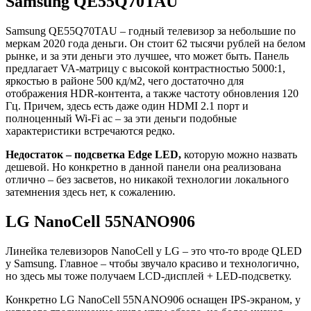
Samsung QE55Q70TAU
Samsung QE55Q70TAU – годный телевизор за небольшие по
меркам 2020 года деньги. Он стоит 62 тысячи рублей на белом
рынке, и за эти деньги это лучшее, что может быть. Панель
предлагает VA-матрицу с высокой контрастностью 5000:1,
яркостью в районе 500 кд/м2, чего достаточно для
отображения HDR-контента, а также частоту обновления 120
Гц. Причем, здесь есть даже один HDMI 2.1 порт и
полноценный Wi-Fi ac – за эти деньги подобные
характеристики встречаются редко.
Недостаток – подсветка Edge LED,
которую можно назвать
дешевой. Но конкретно в данной панели она реализована
отлично – без засветов, но никакой технологии локального
затемнения здесь нет, к сожалению.
LG NanoCell 55NANO906
Линейка телевизоров NanoCell у LG – это что-то вроде QLED
у Samsung. Главное – чтобы звучало красиво и технологично,
но здесь мы тоже получаем LCD-дисплей + LED-подсветку.
Конкретно LG NanoCell 55NANO906 оснащен IPS-экраном, у