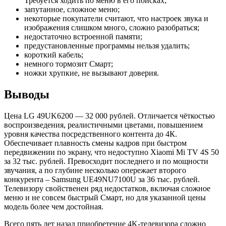
Требуется ходить по меню в его поисках;
запутанное, сложное меню;
некоторые покупатели считают, что настроек звука и
изображения слишком много, сложно разобраться;
недостаточно встроенной памяти;
предустановленные программы нельзя удалить;
короткий кабель;
немного тормозит Смарт;
ножки хрупкие, не вызывают доверия.
Выводы
Цена LG 49UK6200 — 32 000 рублей. Отличается чёткостью
воспроизведения, реалистичными цветами, повышением
уровня качества посредственного контента до 4К.
Обеспечивает плавность смены кадров при быстром
передвижении по экрану, что недоступно Xiaomi Mi TV 4S 50
за 32 тыс. рублей. Превосходит последнего и по мощности
звучания, а по глубине несколько опережает второго
конкурента – Samsung UE49NU7100U за 36 тыс. рублей.
Телевизору свойственен ряд недостатков, включая сложное
меню и не совсем быстрый Смарт, но для указанной цены
модель более чем достойная.
Всего пять лет назад приобретение 4K-телевизора сложно