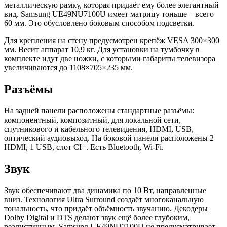
металлическую рамку, которая придаёт ему более элегантный
вид. Samsung UE49NU7100U имеет матрицу тоньше – всего
60 мм. Это обусловлено боковым способом подсветки.
Для крепления на стену предусмотрен крепёж VESA 300×300
мм. Весит аппарат 10,9 кг. Для установки на тумбочку в
комплекте идут две ножки, с которыми габариты телевизора
увеличиваются до 1108×705×235 мм.
Разъёмы
На задней панели расположены стандартные разъёмы:
компонентный, композитный, для локальной сети,
спутникового и кабельного телевидения, HDMI, USB,
оптический аудиовыход. На боковой панели расположены 2
HDMI, 1 USB, слот CI+. Есть Bluetooth, Wi-Fi.
Звук
Звук обеспечивают два динамика по 10 Вт, направленные
вниз. Технология Ultra Surround создаёт многоканальную
тональность, что придаёт объёмность звучанию. Декодеры
Dolby Digital и DTS делают звук ещё более глубоким,
реалистичным. Samsung UE49NU7100U не предусматривает