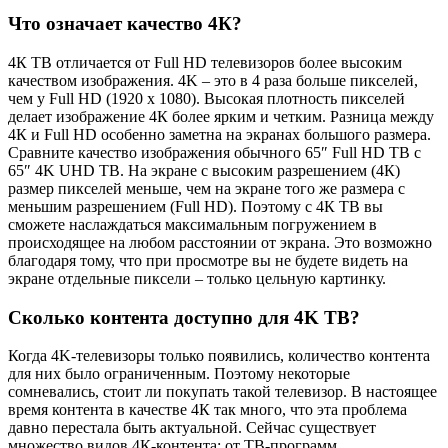
Что означает качество 4К?
4К ТВ отличается от Full HD телевизоров более высоким
качеством изображения. 4K – это в 4 раза больше пикселей,
чем у Full HD (1920 x 1080). Высокая плотность пикселей
делает изображение 4К более ярким и четким. Разница между
4К и Full HD особенно заметна на экранах большого размера.
Сравните качество изображения обычного 65″ Full HD ТВ с
65″ 4K UHD ТВ. На экране с высоким разрешением (4К)
размер пикселей меньше, чем на экране того же размера с
меньшим разрешением (Full HD). Поэтому c 4К ТВ вы
сможете наслаждаться максимальным погружением в
происходящее на любом расстоянии от экрана. Это возможно
благодаря тому, что при просмотре вы не будете видеть на
экране отдельные пиксели – только цельную картинку.
Сколько контента доступно для 4K ТВ?
Когда 4K-телевизоры только появились, количество контента
для них было ограниченным. Поэтому некоторые
сомневались, стоит ли покупать такой телевизор. В настоящее
время контента в качестве 4К так много, что эта проблема
давно перестала быть актуальной. Сейчас существует
множество видов 4К-контента: от ТВ-программ,