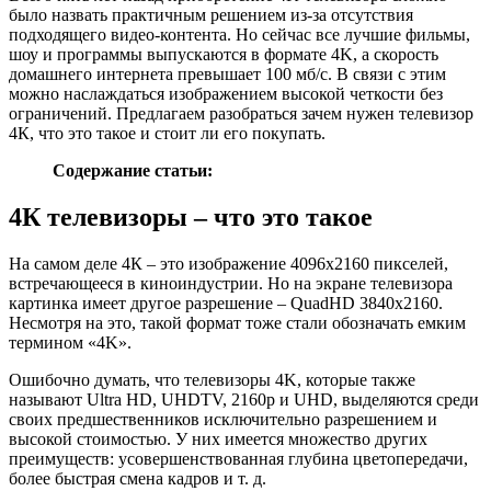
было назвать практичным решением из-за отсутствия
подходящего видео-контента. Но сейчас все лучшие фильмы,
шоу и программы выпускаются в формате 4K, а скорость
домашнего интернета превышает 100 мб/c. В связи с этим
можно наслаждаться изображением высокой четкости без
ограничений. Предлагаем разобраться зачем нужен телевизор
4К, что это такое и стоит ли его покупать.
Содержание статьи:
4К телевизоры – что это такое
На самом деле 4К – это изображение 4096х2160 пикселей,
встречающееся в киноиндустрии. Но на экране телевизора
картинка имеет другое разрешение – QuadHD 3840х2160.
Несмотря на это, такой формат тоже стали обозначать емким
термином «4K».
Ошибочно думать, что телевизоры 4K, которые
также
называют Ultra HD, UHDTV, 2160p и UHD, выделяются среди
своих предшественников исключительно разрешением и
высокой стоимостью. У них имеется множество других
преимуществ: усовершенствованная глубина цветопередачи,
более быстрая смена кадров и т. д.