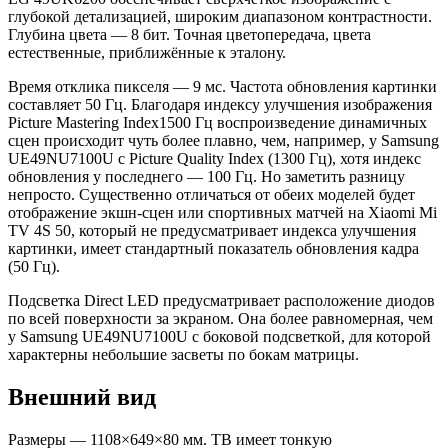
глубокой детализацией, широким диапазоном контрастности.
Глубина цвета — 8 бит. Точная цветопередача, цвета
естественные, приближённые к эталону.
Время отклика пикселя — 9 мс. Частота обновления картинки
составляет 50 Гц. Благодаря индексу улучшения изображения
Picture Mastering Index1500 Гц воспроизведение динамичных
сцен происходит чуть более плавно, чем, например, у Samsung
UE49NU7100U с Picture Quality Index (1300 Гц), хотя индекс
обновления у последнего — 100 Гц. Но заметить разницу
непросто. Существенно отличаться от обеих моделей будет
отображение экшн-сцен или спортивных матчей на Xiaomi Mi
TV 4S 50, который не предусматривает индекса улучшения
картинки, имеет стандартный показатель обновления кадра
(50 Гц).
Подсветка Direct LED предусматривает расположение диодов
по всей поверхности за экраном. Она более равномерная, чем
у Samsung UE49NU7100U с боковой подсветкой, для которой
характерны небольшие засветы по бокам матрицы.
Внешний вид
Размеры — 1108×649×80 мм. ТВ имеет тонкую