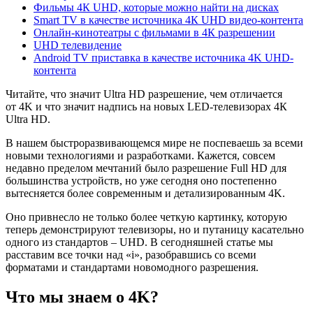
Фильмы 4К UHD, которые можно найти на дисках
Smart TV в качестве источника 4К UHD видео-контента
Онлайн-кинотеатры с фильмами в 4К разрешении
UHD телевидение
Android TV приставка в качестве источника 4K UHD-
контента
Читайте, что значит Ultra HD разрешение, чем отличается
от 4K и что значит надпись на новых LED-телевизорах 4К
Ultra HD.
В нашем быстроразвивающемся мире не поспеваешь за всеми
новыми технологиями и разработками. Кажется, совсем
недавно пределом мечтаний было разрешение
Full
HD
для
большинства устройств, но уже сегодня оно постепенно
вытесняется более современным и детализированным 4
K
.
Оно привнесло не только более четкую картинку, которую
теперь демонстрируют телевизоры, но и путаницу касательно
одного из стандартов –
UHD
. В сегодняшней статье мы
расставим все точки над «
i
», разобравшись со всеми
форматами и стандартами новомодного разрешения.
Что мы знаем о 4
K
?