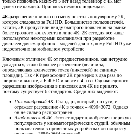
только позволить каких-то 5 лет назад телевизор с 4
K
мог
далеко не каждый. Пришлось немного подождать.
4К-разрешение пришло на смену не столь популярному 2К,
которое следовало за
Full
HD
. Большинство пользователей,
кстати, 2К пропустили ввиду быстрого появления на рынке
более грозного конкурента в лице 4К. 2К сегодня все чаще
используется некоторыми компаниями при разработке
дисплеев для смартфонов – моделей для тех, кому
Full
HD
уже
недостаточно на мобильном устройстве.
Ключевым отличием 4К от предшественников, как нетрудно
догадаться, стало большее разрешение (величина,
определяющая количество точек (пикселей) на единицу
площади). Так 4К превосходит 2К примерно в два раза по
ширине и высоте, а
Full
HD
и вовсе в 4 раза. Однако единого
разрешения изображения в пикселях для 4К не принято,
поэтому существует 6 стандартов. Среди них выделяют:
Полнокадровый 4К
. Стандарт, который, по сути, и
отражает разрешение 4
K
в точках – 4096×3072. Однако
он не сильно распространен.
Академический 4K
. Этот стандарт приобретает широкую
популярность у кинематографических студий, обычным
пользователям в привычных устройствах он попросту
не нужен – 3656×2664 пикселей.