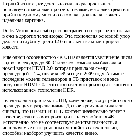
Первый из них уже довольно сильно распространен,
используется многими производителями, которые стремятся
прийти к единому мнению о том, как должна выглядеть
идеальная картинка.
Dolby Vision пока слабо распространена и встречается только
в очень дорогих телевизорах. Эта технология основной упор
делает на глубину цвета 12 бит и значительный прирост
яркости.
Еще одной особенностью 4К
UHD
является увеличение числа
кадров в секунду до 60. Стало это возможным благодаря
новой версии
HDMI
2.0, которая пришла на смену
предыдущей – 1.4, появившейся еще в 2009 году. А самые
последние модели телевизоров и ТВ-приставок и вовсе
получают
HDMI
2.0а, что позволяет воспроизводить контент с
использованием технологии
HDR
.
Телевизоры и приставки
UHD
, конечно же, могут работать и с
предыдущими разрешениями. Долгое время пользователи
считали, что
HD
или
Full
HD
контент значительно теряет в
качестве, если его воспроизводить на устройствах 4К.
Естественно, это не соответствует действительности, а
используемые в современных устройствах технологии,
способны наоборот улучшить качество видео.