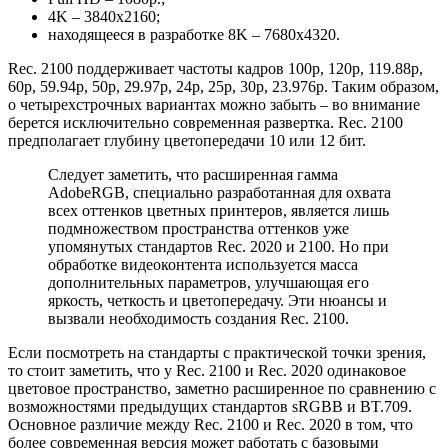
4K – 3840х2160;
находящееся в разработке 8K – 7680х4320.
Rec. 2100 поддерживает частоты кадров 100p, 120p, 119.88p,
60p, 59.94p, 50p, 29.97p, 24p, 25p, 30p, 23.976p. Таким образом,
о четырехстрочных вариантах можно забыть – во внимание
берется исключительно современная развертка. Rec. 2100
предполагает глубину цветопередачи 10 или 12 бит.
Следует заметить, что расширенная гамма
AdobeRGB, специально разработанная для охвата
всех оттенков цветных принтеров, является лишь
подмножеством пространства оттенков уже
упомянутых стандартов Rec. 2020 и 2100. Но при
обработке видеоконтента используется масса
дополнительных параметров, улучшающая его
яркость, четкость и цветопередачу. Эти нюансы и
вызвали необходимость создания Rec. 2100.
Если посмотреть на стандарты с практической точки зрения,
то стоит заметить, что у Rec. 2100 и Rec. 2020 одинаковое
цветовое пространство, заметно расширенное по сравнению с
возможностями предыдущих стандартов sRGBB и BT.709.
Основное различие между Rec. 2100 и Rec. 2020 в том, что
более современная версия может работать с базовыми