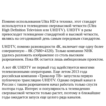
Помимо использования
Ultra
HD
в технике, этот стандарт
используется в телевидении сверхвысокой четкости (Ultra
High Definition Television или
UHDTV
). UHDTV в разы
превосходит телевидение стандартной и высокой четкости,
являясь на сегодняшний день самым передовым стандартом.
UHDTV, помимо разновидности 4К, включает еще одну более
совершенную – 8К (7680×4320). Только компании NHK
удалось разложить изображение со столь высоким
разрешением. Пока 8К остается лишь амбициозным проектом.
А вот 4К UHDTV не первый год задействуется многими
телевизионными операторами. Еще летом 2013 года
российская компания «Триколор ТВ» запустила первую
публичную трансляцию UHDTV. Однако первый канал в
России с таким разрешением начал работать только спустя
полтора года. Интерес и популярность к телевидению
сверхвысокой четкости только растет, поэтому в ближайшие
годы ожидается запуск еще целого ряда каналов.