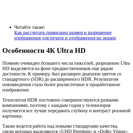
Читайте также:
Как рассчитать правильно размер и разрешение
изображения для печати и отображения на экране
Особенности 4К Ultra HD
Помимо очевидно большего числа пикселей, разрешение
Ultra
HD
выделяется на фоне предшественников еще рядом
достоинств. К примеру, был расширен диапазон цветов со
стандартного (SDR) до расширенного
HDR
. Результатом
нововведения стало более реалистичное и проработанное
изображение.
Технология
HDR
постоянно совершенствуются разными
компаниями, поэтому с каждым годом у телевизоров
получается все лучше передавать глубину и контраст реальной
картинки.
Также ведется работа над новыми стандартами качества,
среди которых выделяются «UHD Premium» и «Dolby Vision».