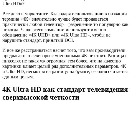
Ultra
HD
»?
Все дело в маркетинге. Благодаря использованию в названии
термина «4К» значительно лучше будет продаваться
практически любой телевизор – разрешение-то популярно как
никогда. Чаще всего компании используют именно
обозначение «4К
UHD
» или «4К
Ultra
HD
», чтобы не
нарушить стандарт, принятый DCI.
И все же расстраиваться насчет того, что вам производители
предлагают телевизоры с «неполным» 4К не стоит. Разница в
пикселях не такая уж огромная, тем более, что на качество
картинки влияет целый ряд дополнительных параметров. 4
K
и
Ultra
HD
, несмотря на разницу на бумаге, сегодня считается
единым целым.
4К
Ultra
HD
как стандарт телевидения
сверхвысокой четкости