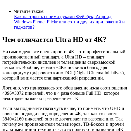
Читайте также:
Как настроить своими руками Фейсбук, Анроид,
Windows Phone, Flickr или сотни других приложений и
гаджетов?
Чем отличается Ultra HD от 4
K
?
На самом деле все очень просто. 4К – это профессиональный
производственный стандарт, а
Ultra
HD
– стандарт
потребительских дисплеев и телевидения сверхвысокой
четкости. Вообще, термин «4К» появился благодаря
консорциуму цифрового кино DCI (Digital Cinema Initiatives),
который занимается стандартизацией разрешений.
Логично, что привязалось это обозначение из-за соотношения
4096×3072 пикселей, что в 4 раза больше
Full
HD
, которое
некоторые называют разрешением 1К.
Если вы поднимете глаза чуть выше, то поймете, что
UHD
и
вовсе не подходит под определение 4К, так как со своим
3840×2160 пикселей оно не дотягивает по разрешению. Так
почему же производители телевизоров, ТВ-Боксов и прочей
мультимедийной техники часто используют в названии «4К