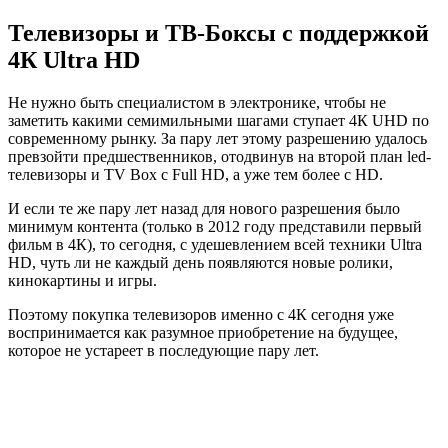
Телевизоры и ТВ-Боксы с поддержкой
4К
Ultra
HD
Не нужно быть специалистом в электронике, чтобы не
заметить какими семимильными шагами ступает 4К
UHD
по
современному рынку. За пару лет этому разрешению удалось
превзойти предшественников, отодвинув на второй план led-
телевизоры и
TV
Box
с
Full
HD
, а уже тем более с
HD
.
И если те же пару лет назад для нового разрешения было
минимум контента (только в 2012 году представили первый
фильм в 4К), то сегодня, с удешевлением всей техники
Ultra
HD
, чуть ли не каждый день появляются новые ролики,
кинокартины и игры.
Поэтому покупка телевизоров именно с 4К сегодня уже
воспринимается как разумное приобретение на будущее,
которое не устареет в последующие пару лет.