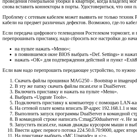
проведения генеральной уборки в квартире, когда владелец мог 
снова вставить коннекторы в порты. Удостовериться, что они 
Проблему с сетевым кабелем может выявить не только техник Р
кабели на предмет различных дефектов. Возможно, где-то кабел
Если передача цифрового телевидения Ростелеком тормозит, и 
перепрошивать приставку, надо сбросить все настройки до нач
на пульте нажать «Меню»;
в появившемся окне BIOS выбрать «Def. Settings» и нажа
нажать «ОК» для подтверждения действий и пункт «Exit&
Если вам надо перепрошить передающее устройство, то нужно
Скачать файлы прошивки MAG250 – Bootstrap и imageupda
В эту же папку скачать файлы mcast.exe и DualServer.
Включить приставку и нажать на пульте «Menu».
Выбрать «Upgrate Tools».
Подключить приставку к компьютеру с помощью LAN-ка
На сетевой плате компа вписать IP-адрес 192.168.1.1 и мас
Выполнить запуск программы DualServer в командной стр
В командной строке написать C:mag250dualserver -v. Не за
Запустить mcast.exe, нажав дважды курсором мыши и выб
Ввести адрес первого потока 224.50.0.70:9000, адрес вто
На приставке выбрать «MC Upgrade» и «>».