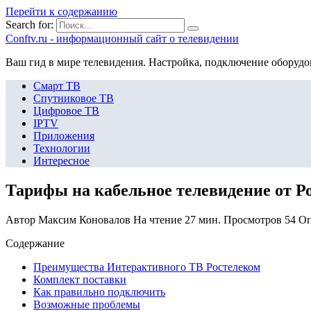
Перейти к содержанию
Search for:
Сonftv.ru - информационный сайт о телевидении
Ваш гид в мире телевидения. Настройка, подключение оборудо
Смарт ТВ
Спутниковое ТВ
Цифровое ТВ
IPTV
Приложения
Технологии
Интересное
Тарифы на кабельное телевидение от Р
Автор
Максим Коновалов
На чтение
27 мин.
Просмотров
54
Оп
Содержание
Преимущества Интерактивного ТВ Ростелеком
Комплект поставки
Как правильно подключить
Возможные проблемы