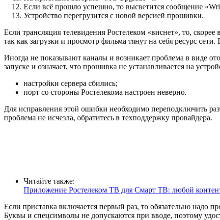
Если всё прошло успешно, то высветится сообщение «Writin
Устройство перегрузится с новой версией прошивки.
Если трансляция телевидения Ростелеком «виснет», то, скорее 
так как загрузки и просмотр фильма тянут на себя ресурс сети
Иногда не показывают каналы и возникает проблема в виде ото
запуске и означает, что прошивка не устанавливается на устро
настройки сервера сбились;
порт со стороны Ростелекома настроен неверно.
Для исправления этой ошибки необходимо переподключить разъ
проблема не исчезла, обратитесь в техподдержку провайдера.
Читайте также:
Приложение Ростелеком ТВ для Смарт ТВ: любой контент
Если приставка включается первый раз, то обязательно надо пр
Буквы и спецсимволы не допускаются при вводе, поэтому удост