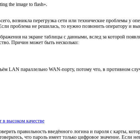
g the image to flash».
всего, возникла перегрузка сети или технические проблемы у опе
. Если проблема не решилась, то нужно позвонить оператору и вы
бражения на экране таблицы с данными, вслед за которой появл
йство. Причин может быть несколько:
ём LAN параллельно WAN-порту, потому что, в противном случа
 в высоком качестве
оверить правильность введённого логина и пароля с карты, кото
оверьтесь, что пароль имеет только цифровое значение. Если не