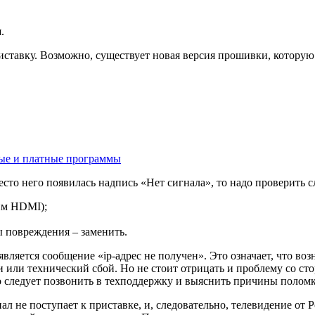
.
ставку. Возможно, существует новая версия прошивки, которую 
ные и платные программы
есто него появилась надпись «Нет сигнала», то надо проверить 
им HDMI);
ы повреждения – заменить.
вляется сообщение «ip-адрес не получен». Это означает, что во
и или технический сбой. Но не стоит отрицать и проблему со с
 то следует позвонить в техподдержку и выяснить причины поломк
ал не поступает к приставке, и, следовательно, телевидение от Р