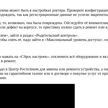
облема может быть в настройках роутера. Проверьте конфигурац
одождать, так как регистрационные данные не успели закрепитьс
я, то, возможно, она была повреждена. Обследуйте её внимательн
или дефект на корпусе, то приставку нужно сдать в ремонт или 
ем», зайти в раздел «Родительский контроль».
тобы снять её, надо зайти в «Максимальный уровень доступа», 
о нажать на «Сброс настроек», отключить всё оборудование и в
 в ремонт.
надо в Центр Ростелеком для замены или ремонта устройства, а 
н на гарантийном талоне или в договоре о покупке услуг от про
нию.