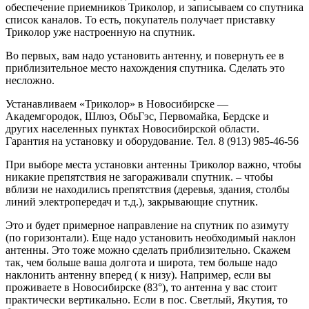
обеспечение приемников Триколор, и записываем со спутника
список каналов. То есть, покупатель получает приставку
Триколор уже настроенную на спутник.
Во первых, вам надо установить антенну, и повернуть ее в
приблизительное место нахождения спутника. Сделать это
несложно.
Устанавливаем «Триколор» в Новосибирске —
Академгородок, Шлюз, ОбьГэс, Первомайка, Бердске и
других населенных пунктах Новосибирской области.
Гарантия на установку и оборудование. Тел. 8 (913) 985-46-56
При выборе места установки антенны Триколор важно, чтобы
никакие препятствия не загораживали спутник. – чтобы
вблизи не находились препятствия (деревья, здания, столбы
линий электропередач и т.д.), закрывающие спутник.
Это и будет примерное направление на спутник по азимуту
(по горизонтали). Еще надо установить необходимый наклон
антенны. Это тоже можно сделать приблизительно. Скажем
так, чем больше ваша долгота и широта, тем больше надо
наклонить антенну вперед ( к низу). Например, если вы
проживаете в Новосибирске (83°), то антенна у вас стоит
практически вертикально. Если в пос. Светлый, Якутия, то