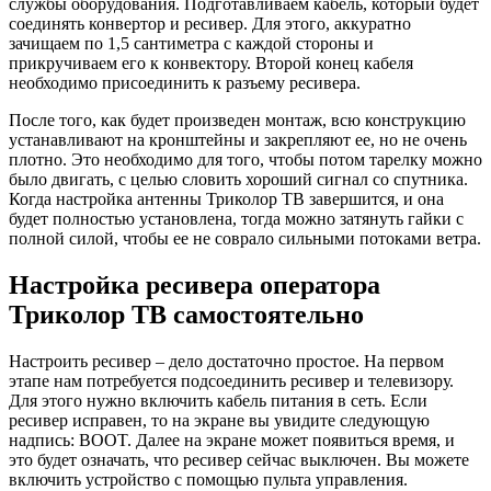
службы оборудования. Подготавливаем кабель, который будет
соединять конвертор и ресивер. Для этого, аккуратно
зачищаем по 1,5 сантиметра с каждой стороны и
прикручиваем его к конвектору. Второй конец кабеля
необходимо присоединить к разъему ресивера.
После того, как будет произведен монтаж, всю конструкцию
устанавливают на кронштейны и закрепляют ее, но не очень
плотно. Это необходимо для того, чтобы потом тарелку можно
было двигать, с целью словить хороший сигнал со спутника.
Когда настройка антенны Триколор ТВ завершится, и она
будет полностью установлена, тогда можно затянуть гайки с
полной силой, чтобы ее не соврало сильными потоками ветра.
Настройка ресивера оператора
Триколор ТВ самостоятельно
Настроить ресивер – дело достаточно простое. На первом
этапе нам потребуется подсоединить ресивер и телевизору.
Для этого нужно включить кабель питания в сеть. Если
ресивер исправен, то на экране вы увидите следующую
надпись: BOOT. Далее на экране может появиться время, и
это будет означать, что ресивер сейчас выключен. Вы можете
включить устройство с помощью пульта управления.