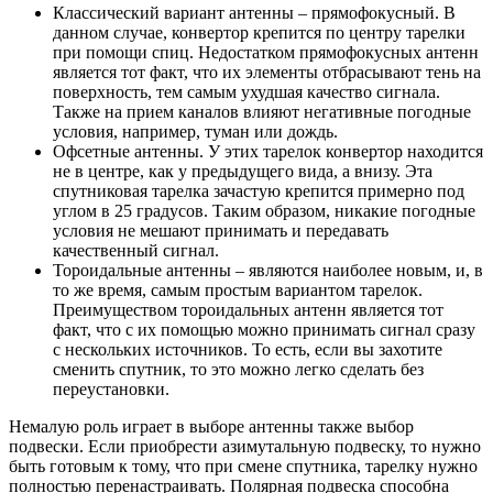
Классический вариант антенны – прямофокусный. В
данном случае, конвертор крепится по центру тарелки
при помощи спиц. Недостатком прямофокусных антенн
является тот факт, что их элементы отбрасывают тень на
поверхность, тем самым ухудшая качество сигнала.
Также на прием каналов влияют негативные погодные
условия, например, туман или дождь.
Офсетные антенны. У этих тарелок конвертор находится
не в центре, как у предыдущего вида, а внизу. Эта
спутниковая тарелка зачастую крепится примерно под
углом в 25 градусов. Таким образом, никакие погодные
условия не мешают принимать и передавать
качественный сигнал.
Тороидальные антенны – являются наиболее новым, и, в
то же время, самым простым вариантом тарелок.
Преимуществом тороидальных антенн является тот
факт, что с их помощью можно принимать сигнал сразу
с нескольких источников. То есть, если вы захотите
сменить спутник, то это можно легко сделать без
переустановки.
Немалую роль играет в выборе антенны также выбор
подвески. Если приобрести азимутальную подвеску, то нужно
быть готовым к тому, что при смене спутника, тарелку нужно
полностью перенастраивать. Полярная подвеска способна