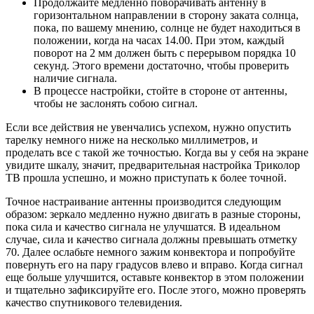
Продолжайте медленно поворачивать антенну в
горизонтальном направлении в сторону заката солнца,
пока, по вашему мнению, солнце не будет находиться в
положении, когда на часах 14.00. При этом, каждый
поворот на 2 мм должен быть с перерывом порядка 10
секунд. Этого времени достаточно, чтобы проверить
наличие сигнала.
В процессе настройки, стойте в стороне от антенны,
чтобы не заслонять собою сигнал.
Если все действия не увенчались успехом, нужно опустить
тарелку немного ниже на несколько миллиметров, и
проделать все с такой же точностью. Когда вы у себя на экране
увидите шкалу, значит, предварительная настройка Триколор
ТВ прошла успешно, и можно приступать к более точной.
Точное настраивание антенны производится следующим
образом: зеркало медленно нужно двигать в разные стороны,
пока сила и качество сигнала не улучшатся. В идеальном
случае, сила и качество сигнала должны превышать отметку
70. Далее ослабьте немного зажим конвектора и попробуйте
повернуть его на пару градусов влево и вправо. Когда сигнал
еще больше улучшится, оставьте конвектор в этом положении
и тщательно зафиксируйте его. После этого, можно проверять
качество спутникового телевидения.