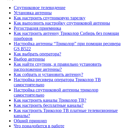
Спутниковое телевидение
Установка антенны
Как настроить спутниковую тарелку
Как выполнить настройку спутниковой антенны
Регистрация приемника
Как настроить антенну Триколор Сибирь без помощи
приборов
Настройка антенны “Триколор” при помощи ресивера
GS B522
Как выбрать оператора?
Выбор антенны
Как найти спутник, и правильно установить
расположение антенны?
Как собрать и установить антенну?
Настройка ресивера оператора Триколор ТВ
самостоятельно
Настройка спутниковой антенны триколор
самостоятельно
Как настроить каналы Триколор ТВ?
Как настроить бесплатные каналы?
Как настроить Триколор ТВ платные телевизионные
каналы?
Общий принцип
Что понадобится в работе