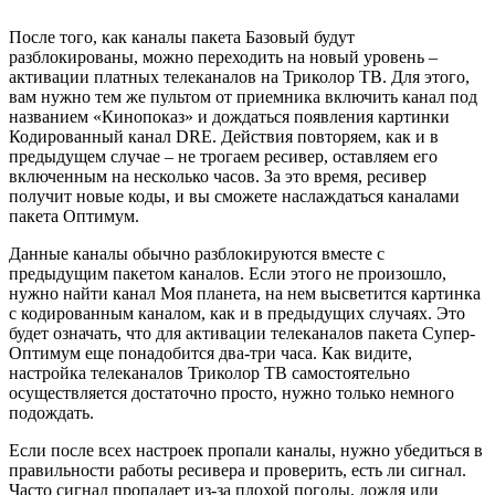
После того, как каналы пакета Базовый будут
разблокированы, можно переходить на новый уровень –
активации платных телеканалов на Триколор ТВ. Для этого,
вам нужно тем же пультом от приемника включить канал под
названием «Кинопоказ» и дождаться появления картинки
Кодированный канал DRE. Действия повторяем, как и в
предыдущем случае – не трогаем ресивер, оставляем его
включенным на несколько часов. За это время, ресивер
получит новые коды, и вы сможете наслаждаться каналами
пакета Оптимум.
Данные каналы обычно разблокируются вместе с
предыдущим пакетом каналов. Если этого не произошло,
нужно найти канал Моя планета, на нем высветится картинка
с кодированным каналом, как и в предыдущих случаях. Это
будет означать, что для активации телеканалов пакета Супер-
Оптимум еще понадобится два-три часа. Как видите,
настройка телеканалов Триколор ТВ самостоятельно
осуществляется достаточно просто, нужно только немного
подождать.
Если после всех настроек пропали каналы, нужно убедиться в
правильности работы ресивера и проверить, есть ли сигнал.
Часто сигнал пропадает из-за плохой погоды, дождя или