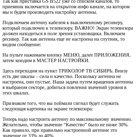
Так как приставка GS B522 уже со списком каналов, то
приемник включается на открытом инфо канале, на котором
мы и будем производить настройку антенны.
Подключаем антенну кабелем к выключенному ресиверу,
который подключен к телевизору. ВАЖНО! Экран телевизора
должен находиться в поле зрения установщика. Включаем
ресивер. Так как антенна еще не настроена на спутник, то
видим сообщение:
На пульте нажимаем кнопку МЕНЮ, далее ПРИЛОЖЕНИЯ,
затем заходим в МАСТЕР НАСТРОЙКИ.
Здесь переходим на пункт ТРИКОЛОР ТВ СИБИРЬ. Внизу
есть две шкалы – сила и качество. Поскольку антенна не
настроена, они пустые. Наша задача путем вращения антенны
в выбраном секторе, добиться повления значений уровня в
этих шкалах.
Признаком того, что вы поймали сигнал будет служить
следующая картинка на экране телевизора:
Теперь надо настроить антенну по максимальному значению.
Желательно, чтобы значение “Качество” было не ниже 30%.
Как правило, при правильно настроенной антенне это
значение от 33% до 40%.