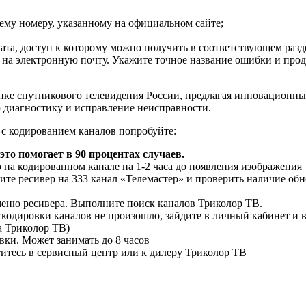
ему номеру, указанному на официальном сайте;
ата, доступ к которому можно получить в соответствующем разд
 на электронную почту. Укажите точное название ошибки и про
нке спутникового телевидения России, предлагая инновационны
 диагностику и исправление неисправности.
 с кодированием каналов попробуйте:
это помогает в 90 процентах случаев.
о на кодированном канале на 1-2 часа до появления изображения
те ресивер на 333 канал «Телемастер» и проверить наличие обн
меню ресивера. Выполните поиск каналов Триколор ТВ.
одировки каналов не произошло, зайдите в личный кабинет и 
а Триколор ТВ)
вки. Может занимать до 8 часов
итесь в сервисный центр или к дилеру Триколор ТВ