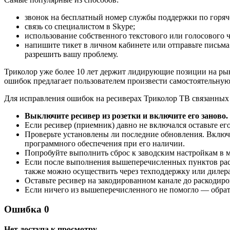
звонок на бесплатный номер службы поддержки по горяч
связь со специалистом в Skype;
использование собственного текстового или голосового ч
напишите тикет в личном кабинете или отправьте письма
разрешить вашу проблему.
Триколор уже более 10 лет держит лидирующие позиции на ры
ошибок предлагает пользователем произвести самостоятельную
Для исправления ошибок на ресиверах Триколор ТВ связанных
Выключите ресивер из розетки и включите его заново. 
Если ресивер (приемник) давно не включался оставьте ег
Проверьте установлены ли последние обновления. Включи
программного обеспечения при его наличии.
Попробуйте выполнить сброс к заводским настройкам в 
Если после выполнения вышеперечисленных пунктов раск
также можно осуществить через техподдержку или дилер
Оставьте ресивер на закодированном канале до раскодиро
Если ничего из вышеперечисленного не помогло — обрат
Ошибка 0
Нет доступа к просмотру