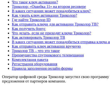
Что такое ключ активации?
Триколор: «Ошибка 11» на втором ресивере
В каких ситуациях может понадобиться ключ?
Как узнать ключ активации Триколор?
Где найти Триколор ID
Как отправить ключи для активации Триколор ТВ?
Как получить бонус
Что делать, если не приходят ключи Триколор?
Как активировать Триколор ТВ
В каких ситуациях может понадобиться отправка ключа 
Как отправить ключ активации вручную
Триколор ТВ – что это такое
Преимущества спутникового телевещания
Комплектация пакета
Регистрация оборудования
Правила заполнения онлайн-формы
Оператор цифровой среды Триколор запустил свою программу 
предложения от партнеров компании.