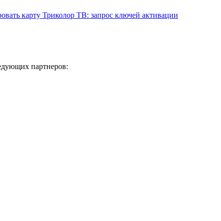
овать карту Триколор ТВ: запрос ключей активации
ледующих партнеров: