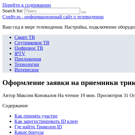
Перейти к содержанию
Search for:
Сonftv.ru - информационный сайт о телевидении
Ваш гид в мире телевидения. Настройка, подключение оборудо
Смарт ТВ
Спутниковое ТВ
Цифровое ТВ
IPTV
Приложения
Технологии
Интересное
Оформление заявки на приемники трик
Автор
Максим Коновалов
На чтение
19 мин.
Просмотров
31
Оп
Содержание
Как принять участие
Как зарегистрировать ID ключ
Где найти Триколор ID
Какие бонусы