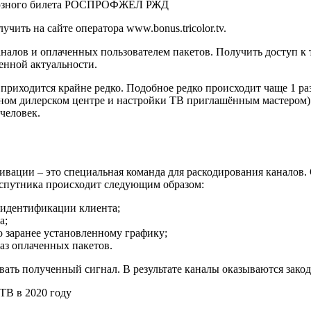
союзного билета РОСПРОФЖЕЛ РЖД
ть на сайте оператора www.bonus.tricolor.tv.
налов и оплаченных пользователем пакетов. Получить доступ к 
венной актуальности.
м приходится крайне редко. Подобное редко происходит чаще 1 раз
ьном дилерском центре и настройки ТВ приглашённым мастером).
человек.
тивации – это специальная команда для раскодирования каналов.
 спутника происходит следующим образом:
 идентификации клиента;
а;
о заранее установленному графику;
аз оплаченных пакетов.
ть полученный сигнал. В результате каналы оказываются зако
ТВ в 2020 году