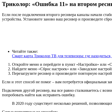
Триколор: «Ошибка 11» на втором реси
Если после подключения второго ресивера каналы начали стаб
устройства. Установите заново ваш ресивер и произведите сбр
Читайте также:
Смарт карта Триколор ТВ для телевизора: где находиться,
Откройте меню и перейдите в пункт «Настройки» или «Си
Найдите меню «Сброс настроек» или «Заводские настройк
Перезагрузите ресивер и произведите повторную настрой
Если и этот способ не помог – вам потребуется официальная 
Подключив другой ресивер, вы все равно сталкиваетесь с возн
попробовать найти как исправить ошибку.
В 2020 году существует несколько решений, позволяющи
Самые популярные из способов: