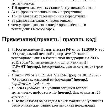
мультиплекса;
116 приемных земных станций спутниковой связи;
84 цифровых телевизионных передатчика;
Три аналоговых телевизионных передатчика;
29 радиовещательных передатчиков;
точку присоединения операторов кабельного
телевидения в Чебоксарах.
Примечания
[
править
|
править код
]
↑
Постановление Правительства РФ от 03.12.2009 N 985
“О федеральной целевой программе “Развитие
телерадиовещания в Российской Федерации на 2009-
2015 годы” (с изменениями и дополнениями) |
ГАРАНТ
(неопр.)
.
base.garant.ru
.
Дата обращения: 26 апреля
2021.
↑
Закон РФ от 27.12.1991 N 2124-1 (ред. от 30.12.2020)
“О средствах массовой информации”
(неопр.)
.
http://www.consultant.ru/
.
↑
Елена Губанова.
В Чувашии запущен второй
мультиплекс цифрового ТВ
(неопр.)
.
Дата обращения: 26
апреля 2021.
↑
Полвека назад была сдана в эксплуатацию Чувашская
республиканская радиотелевизионная передающая