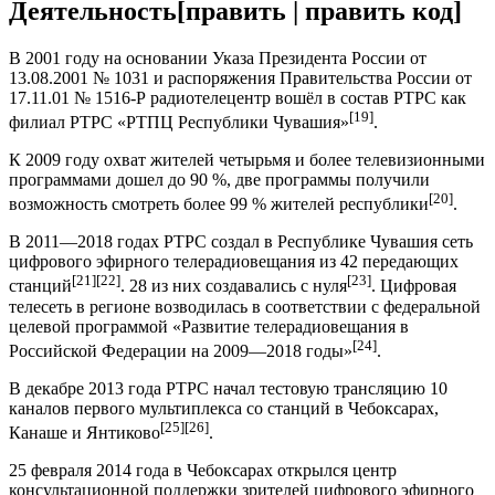
Деятельность
[
править
|
править код
]
В 2001 году на основании Указа Президента России от
13.08.2001 № 1031 и распоряжения Правительства России от
17.11.01 № 1516-Р радиотелецентр вошёл в состав РТРС как
[19]
филиал РТРС «РТПЦ Республики Чувашия»
.
К 2009 году охват жителей четырьмя и более телевизионными
программами дошел до 90 %, две программы получили
[20]
возможность смотреть более 99 % жителей республики
.
В 2011—2018 годах РТРС создал в Республике Чувашия сеть
цифрового эфирного телерадиовещания из 42 передающих
[21]
[22]
[23]
станций
. 28 из них создавались с нуля
. Цифровая
телесеть в регионе возводилась в соответствии с федеральной
целевой программой «Развитие телерадиовещания в
[24]
Российской Федерации на 2009—2018 годы»
.
В декабре 2013 года РТРС начал тестовую трансляцию 10
каналов первого мультиплекса со станций в Чебоксарах,
[25]
[26]
Канаше и Янтиково
.
25 февраля 2014 года в Чебоксарах открылся центр
консультационной поддержки зрителей цифрового эфирного