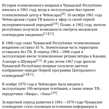
История телевизионного вещания в Чувашской Республике
началась в 1961 году, когда в эксплуатацию был принят
[9]
телевизионный центр в Чебоксарах
. 16 октября 1961 года
Чебоксарская студия ТВ вышла в эфир со своей первой
[10]
экспериментальной передачей
. Позже, в 1962 году, жители
республики получили возможность смотреть московские
[11]
[12]
телепередачи ежедневно
.
К 1966 году охват Чувашской Республики телевизионным
вещанием составил 45 %. Значительная часть территории
оставалась без ТВ. В период 1963—1966 годов в
эксплуатацию ввели телевизионные ретрансляторы в Канаше,
[13]
Алатыре и Шумерле
. И уже летом 1967 года зрители
Чувашской Республики впервые получили цветное
изображение передач Первой программы Центрального
[14]
[15]
телевидения
.
В ноябре 1970 года в Чебоксарах была введена в
эксплуатацию 196-метровая телебашня, а также новые ТВ-
[16]
передатчики «Якорь», «Зона»
.
За короткий период развития в 1961—1970 годы Чувашское
телевидение стало основным источником информации в