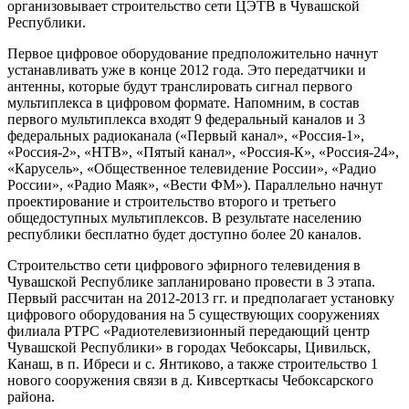
организовывает строительство сети ЦЭТВ в Чувашской
Республики.
Первое цифровое оборудование предположительно начнут
устанавливать уже в конце 2012 года. Это передатчики и
антенны, которые будут транслировать сигнал первого
мультиплекса в цифровом формате. Напомним, в состав
первого мультиплекса входят 9 федеральный каналов и 3
федеральных радиоканала («Первый канал», «Россия-1»,
«Россия-2», «НТВ», «Пятый канал», «Россия-К», «Россия-24»,
«Карусель», «Общественное телевидение России», «Радио
России», «Радио Маяк», «Вести ФМ»). Параллельно начнут
проектирование и строительство второго и третьего
общедоступных мультиплексов. В результате населению
республики бесплатно будет доступно более 20 каналов.
Строительство сети цифрового эфирного телевидения в
Чувашской Республике запланировано провести в 3 этапа.
Первый рассчитан на 2012-2013 гг. и предполагает установку
цифрового оборудования на 5 существующих сооружениях
филиала РТРС «Радиотелевизионный передающий центр
Чувашской Республики» в городах Чебоксары, Цивильск,
Канаш, в п. Ибреси и с. Янтиково, а также строительство 1
нового сооружения связи в д. Кивсерткасы Чебоксарского
района.