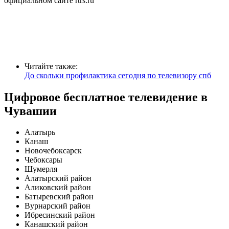
официальном сайте
rtrs.ru
Читайте также:
До скольки профилактика сегодня по телевизору спб
Цифровое бесплатное телевидение в
Чувашии
Алатырь
Канаш
Новочебоксарск
Чебоксары
Шумерля
Алатырский район
Аликовский район
Батыревский район
Вурнарский район
Ибресинский район
Канашский район