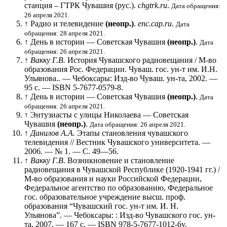
станция – ГТРК Чувашия
(рус.)
.
chgtrk.ru
.
Дата обращения:
26 апреля 2021.
↑
Радио и телевидение
(неопр.)
.
enc.cap.ru
.
Дата
обращения: 28 апреля 2021.
↑
День в истории — Советская Чувашия
(неопр.)
.
Дата
обращения: 26 апреля 2021.
↑
Вакку Г.В.
История Чувашского радиовещания / М-во
образования Рос. Федерации. Чуваш. гос. ун-т им. И.Н.
Ульянова.. — Чебоксары: Изд-во Чуваш. ун-та, 2002. —
95 с. — ISBN 5-7677-0579-8.
↑
День в истории — Советская Чувашия
(неопр.)
.
Дата
обращения: 26 апреля 2021.
↑
Энтузиасты с улицы Николаева — Советская
Чувашия
(неопр.)
.
Дата обращения: 26 апреля 2021.
↑
Данилов А.А.
Этапы становления чувашского
телевидения // Вестник Чувашского университета. —
2006. —
№ 1
. —
С. 49—56
.
↑
Вакку Г.В.
Возникновение и становление
радиовещания в Чувашской Республике (1920-1941 гг.) /
М-во образования и науки Российской Федерации,
Федеральное агентство по образованию, Федеральное
гос. образовательное учреждение высш. проф.
образования “Чувашский гос. ун-т им. И. Н.
Ульянова”. — Чебоксары: : Изд-во Чувашского гос. ун-
та, 2007. — 167 с. — ISBN 978-5-7677-1012-6v.