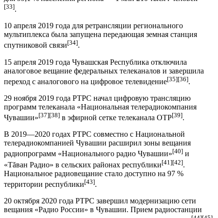
[33]
.
10 апреля 2019 года для ретрансляции регионального
мультиплекса была запущена передающая земная станция
[34]
спутниковой связи
.
15 апреля 2019 года Чувашская Республика отключила
аналоговое вещание федеральных телеканалов и завершила
[35]
[36]
переход с аналогового на цифровое телевидение
.
29 ноября 2019 года РТРС начал цифровую трансляцию
программ телеканала «Национальная телерадиокомпания
[37]
[38]
[39]
Чувашии»
в эфирной сетке телеканала ОТР
.
В 2019—2020 годах РТРС совместно с Национальной
телерадиокомпанией Чувашии расширил зоны вещания
[40]
радиопрограмм «Национального радио Чувашии»
и
[41]
[42]
«Тăван Радио» в сельских районах республики
.
Национальное радиовещание стало доступно на 97 %
[43]
территории республики
.
20 октября 2020 года РТРС завершил модернизацию сети
вещания «Радио России» в Чувашии. Прием радиостанции
[44]
[45]