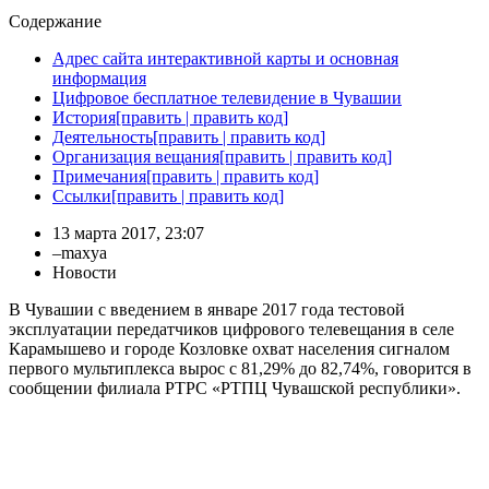
Содержание
Адрес сайта интерактивной карты и основная
информация
Цифровое бесплатное телевидение в Чувашии
История[править | править код]
Деятельность[править | править код]
Организация вещания[править | править код]
Примечания[править | править код]
Ссылки[править | править код]
13 марта 2017, 23:07
–
maxya
Новости
В Чувашии с введением в январе 2017 года тестовой
эксплуатации передатчиков цифрового телевещания в селе
Карамышево и городе Козловке охват населения сигналом
первого мультиплекса вырос с 81,29% до 82,74%, говорится в
сообщении филиала РТРС «РТПЦ Чувашской республики».