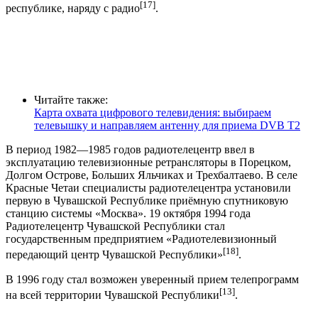
[17]
республике, наряду с радио
.
Читайте также:
Карта охвата цифрового телевидения: выбираем
телевышку и направляем антенну для приема DVB T2
В период 1982—1985 годов радиотелецентр ввел в
эксплуатацию телевизионные ретрансляторы в Порецком,
Долгом Острове, Больших Яльчиках и Трехбалтаево. В селе
Красные Четаи специалисты радиотелецентра установили
первую в Чувашской Республике приёмную спутниковую
станцию системы «Москва». 19 октября 1994 года
Радиотелецентр Чувашской Республики стал
государственным предприятием «Радиотелевизионный
[18]
передающий центр Чувашской Республики»
.
В 1996 году стал возможен уверенный прием телепрограмм
[13]
на всей территории Чувашской Республики
.