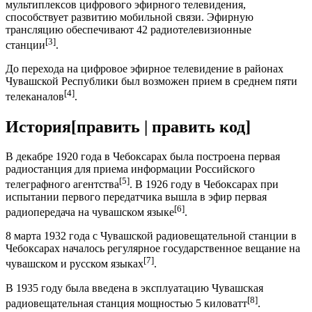
мультиплексов цифрового эфирного телевидения,
способствует развитию мобильной связи. Эфирную
трансляцию обеспечивают 42 радиотелевизионные
[3]
станции
.
До перехода на цифровое эфирное телевидение в районах
Чувашской Республики был возможен прием в среднем пяти
[4]
телеканалов
.
История
[
править
|
править код
]
В декабре 1920 года в Чебоксарах была построена первая
радиостанция для приема информации Российского
[5]
телеграфного агентства
. В 1926 году в Чебоксарах при
испытании первого передатчика вышла в эфир первая
[6]
радиопередача на чувашском языке
.
8 марта 1932 года с Чувашской радиовещательной станции в
Чебоксарах началось регулярное государственное вещание на
[7]
чувашском и русском языках
.
В 1935 году была введена в эксплуатацию Чувашская
[8]
радиовещательная станция мощностью 5 киловатт
.