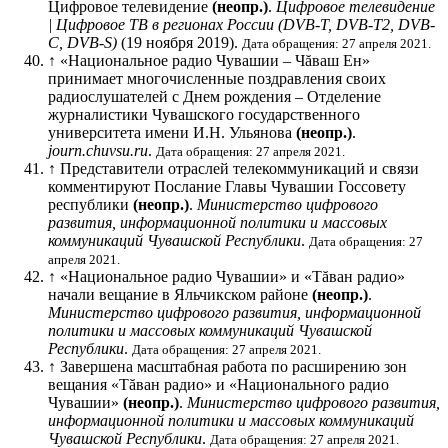
Цифровое телевидение
(неопр.)
.
Цифровое телевидение
| Цифровое ТВ в регионах России (DVB-T, DVB-T2, DVB-
C, DVB-S)
(19 ноября 2019).
Дата обращения: 27 апреля 2021.
↑
«Национальное радио Чувашии – Чăваш Ен»
принимает многочисленные поздравления своих
радиослушателей с Днем рождения – Отделение
журналистики Чувашского государственного
университета имени И.Н. Ульянова
(неопр.)
.
journ.chuvsu.ru
.
Дата обращения: 27 апреля 2021.
↑
Представители отраслей телекоммуникаций и связи
комментируют Послание Главы Чувашии Госсовету
республики
(неопр.)
.
Министерство цифрового
развития, информационной политики и массовых
коммуникаций Чувашской Республики
.
Дата обращения: 27
апреля 2021.
↑
«Национальное радио Чувашии» и «Тăван радио»
начали вещание в Яльчикском районе
(неопр.)
.
Министерство цифрового развития, информационной
политики и массовых коммуникаций Чувашской
Республики
.
Дата обращения: 27 апреля 2021.
↑
Завершена масштабная работа по расширению зон
вещания «Тăван радио» и «Национального радио
Чувашии»
(неопр.)
.
Министерство цифрового развития,
информационной политики и массовых коммуникаций
Чувашской Республики
.
Дата обращения: 27 апреля 2021.