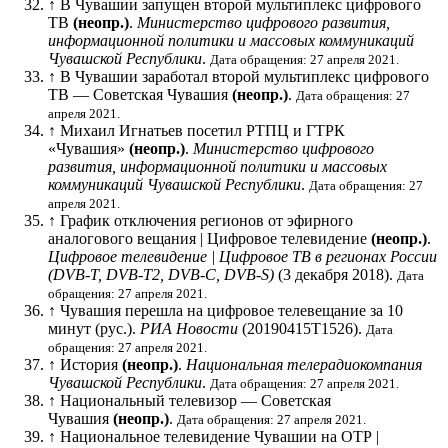
↑
В Чувашии запущен второй мультиплекс цифрового
ТВ
(неопр.)
.
Министерство цифрового развития,
информационной политики и массовых коммуникаций
Чувашской Республики
.
Дата обращения: 27 апреля 2021.
↑
В Чувашии заработал второй мультиплекс цифрового
ТВ — Советская Чувашия
(неопр.)
.
Дата обращения: 27
апреля 2021.
↑
Михаил Игнатьев посетил РТПЦ и ГТРК
«Чувашия»
(неопр.)
.
Министерство цифрового
развития, информационной политики и массовых
коммуникаций Чувашской Республики
.
Дата обращения: 27
апреля 2021.
↑
График отключения регионов от эфирного
аналогового вещания | Цифровое телевидение
(неопр.)
.
Цифровое телевидение | Цифровое ТВ в регионах России
(DVB-T, DVB-T2, DVB-C, DVB-S)
(3 декабря 2018).
Дата
обращения: 27 апреля 2021.
↑
Чувашия перешла на цифровое телевещание за 10
минут
(рус.)
.
РИА Новости
(20190415T1526).
Дата
обращения: 27 апреля 2021.
↑
История
(неопр.)
.
Национальная телерадиокомпания
Чувашской Республики
.
Дата обращения: 27 апреля 2021.
↑
Национальный телевизор — Советская
Чувашия
(неопр.)
.
Дата обращения: 27 апреля 2021.
↑
Национальное телевидение Чувашии на ОТР |