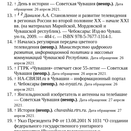
↑
День в истории — Советская Чувашия
(неопр.)
.
Дата
обращения: 26 апреля 2021.
1
2
↑
Данилов А.А.
Становление и развитие телевидения
в регионах России во второй половине XX – начале XXI
вв. (на материалах Марийской, Мордовской и
Чувашской республик). — Чебоксары: Изд-во Чуваш.
ун-та, 2009. — 484 с. — ISBN 978-5-7677-1314-1.
↑
Началась регулярная передача цветного
телевидения
(неопр.)
.
Министерство цифрового
развития, информационной политики и массовых
коммуникаций Чувашской Республики
.
Дата обращения: 26
апреля 2021.
↑
ГТРК «Чувашия» отмечает свое 55-летие — Советская
Чувашия
(неопр.)
.
Дата обращения: 26 апреля 2021.
↑
НА-СВЯЗИ.ru в Чувашии – информационный портал
г. Чебоксары
(неопр.)
.
na-svyazi.ru
.
Дата обращения: 26
апреля 2021.
↑
Янгильдинский изобретатель и антенны на телебашне
— Советская Чувашия
(неопр.)
.
Дата обращения: 27 апреля
2021.
↑
История
(неопр.)
.
chuvashia.rtrs.ru
.
Дата обращения: 27
апреля 2021.
↑
Указ Президента РФ от 13.08.2001 N 1031 “О создании
федерального государственного унитарного