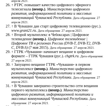
апреля 2021.
↑
РТРС повышает качество цифрового эфирного
телесигнала
(неопр.)
.
Министерство цифрового
развития, информационной политики и массовых
коммуникаций Чувашской Республики
.
Дата обращения: 27
апреля 2021.
↑
В Чувашии дан старт цифровому телевидению
(рус.)
.
www.grani21.ru
.
Дата обращения: 27 апреля 2021.
↑
Второй мультиплекс в Чебоксарах | Цифровое
телевидение
(неопр.)
.
Цифровое телевидение |
Цифровое ТВ в регионах России (DVB-T, DVB-T2, DVB-
C, DVB-S)
(7 мая 2015).
Дата обращения: 27 апреля 2021.
↑
ГТРК «Чувашия» начинает вещание в цифровом
формате – ГТРК Чувашия
(рус.)
.
chgtrk.ru
.
Дата обращения:
27 апреля 2021.
↑
Запущено вещание ГТРК «Чувашия» в первом
мультиплексе
(неопр.)
.
Министерство цифрового
развития, информационной политики и массовых
коммуникаций Чувашской Республики
.
Дата обращения: 27
апреля 2021.
↑
В Чувашии завершено строительство сети вещания
первого мультиплекса
(неопр.)
.
Министерство
цифрового развития, информационной политики и
массовых коммуникаций Чувашской Республики
.
Дата
обращения: 27 апреля 2021.