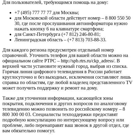
Для пользователей, требующимся помощь на дому:
+7 (495) 777 77 77
для Москвы;
для Московской области действует номер –
8 800 550 50
30
, где после прослушивания автоинформатора нужно
нажать кнопку 6 на клавиатуре смартфона;
для Санкт-Петербурга
(+7 812) 246-80-81
;
Ленинградская область –
(+7 813) 703-88-33
.
Для каждого региона предусмотрен отдельный номер
справочной. Уточнить телефон для вашей области можно на
официальном сайте РТРС – http://spb.rtrs.ru/ckp_adress/. В
верхней части установите нужный город, выбрав из списка.
Горячая линия цифрового телевидения в России работает
круглосуточно и без выходных, исключения составляют лишь
справка по областям, где любой владелец представленного TV
может получить поддержку и ремонт на дому.
Также для уточнения информации, касающейся зоны
покрытия, подключения и других вопросов по аналоговому
телевидению можно позвонить по российскому номеру –
8
800 300 00 03
. Специалисты техподдержки предоставят
подробную консультацию по интересующему вопросу или
проблеме, либо перенаправят ваш звонок в другой отдел, где
вам обязательно помогут.