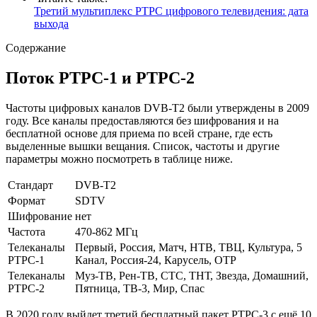
Третий мультиплекс РТРС цифрового телевидения: дата
выхода
Содержание
Поток РТРС-1 и РТРС-2
Частоты цифровых каналов DVB-T2 были утверждены в 2009
году. Все каналы предоставляются без шифрования и на
бесплатной основе для приема по всей стране, где есть
выделенные вышки вещания. Список, частоты и другие
параметры можно посмотреть в таблице ниже.
Стандарт
DVB-T2
Формат
SDTV
Шифрование
нет
Частота
470-862 МГц
Телеканалы
Первый, Россия, Матч, НТВ, ТВЦ, Культура, 5
РТРС-1
Канал, Россия-24, Карусель, ОТР
Телеканалы
Муз-ТВ, Рен-ТВ, СТС, ТНТ, Звезда, Домашний,
РТРС-2
Пятница, ТВ-3, Мир, Спас
В 2020 году выйдет третий бесплатный пакет РТРС-3 с ещё 10