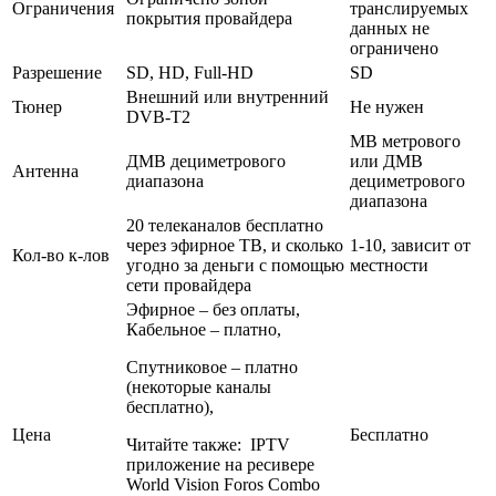
Ограничения
транслируемых
покрытия провайдера
данных не
ограничено
Разрешение
SD, HD, Full-HD
SD
Внешний или внутренний
Тюнер
Не нужен
DVB-T2
МВ метрового
ДМВ дециметрового
или ДМВ
Антенна
диапазона
дециметрового
диапазона
20 телеканалов бесплатно
через эфирное ТВ, и сколько
1-10, зависит от
Кол-во к-лов
угодно за деньги с помощью
местности
сети провайдера
Эфирное – без оплаты,
Кабельное – платно,
Спутниковое – платно
(некоторые каналы
бесплатно),
Цена
Бесплатно
Читайте также:
IPTV
приложение на ресивере
World Vision Foros Combo