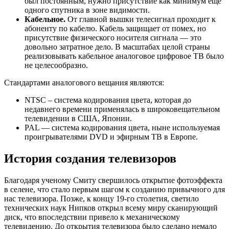
был постоянным, нужно присутствие как минимум еще
одного спутника в зоне видимости.
Кабельное.
От главной вышки телесигнал проходит к
абоненту по кабелю. Кабель защищает от помех, но
присутствие физического носителя сигнала — это
довольно затратное дело. В масштабах целой страны
реализовывать кабельное аналоговое цифровое ТВ было
не целесообразно.
Стандартами аналогового вещания являются:
NTSC – система кодирования цвета, которая до
недавнего времени применялась в широковещательном
телевидении в США, Японии.
PAL — система кодирования цвета, ныне используемая
проигрывателями DVD и эфирным ТВ в Европе.
История создания телевизоров
Благодаря ученому Смиту свершилось открытие фотоэффекта
в селене, что стало первым шагом к созданию привычного для
нас телевизора. Позже, к концу 19-го столетия, светило
технических наук Нипков открыл всему миру сканирующий
диск, что впоследствии привело к механическому
телевидению. До открытия телевизора было сделано немало