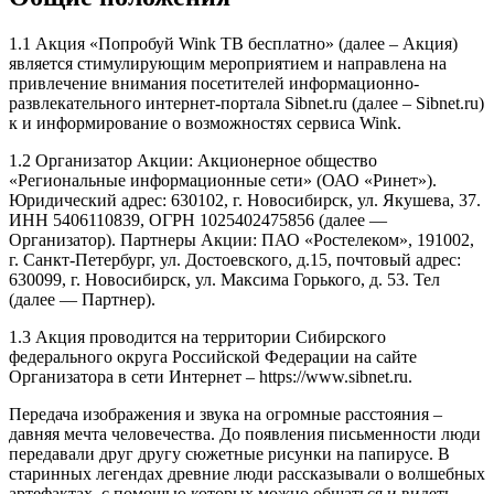
1.1 Акция «Попробуй Wink ТВ бесплатно» (далее – Акция)
является стимулирующим мероприятием и направлена на
привлечение внимания посетителей информационно-
развлекательного интернет-портала Sibnet.ru (далее – Sibnet.ru)
к и информирование о возможностях сервиса Wink.
1.2 Организатор Акции: Акционерное общество
«Региональные информационные сети» (ОАО «Ринет»).
Юридический адрес: 630102, г. Новосибирск, ул. Якушева, 37.
ИНН 5406110839, ОГРН 1025402475856 (далее —
Организатор). Партнеры Акции: ПАО «Ростелеком», 191002,
г. Санкт-Петербург, ул. Достоевского, д.15, почтовый адрес:
630099, г. Новосибирск, ул. Максима Горького, д. 53. Тел
(далее — Партнер).
1.3 Акция проводится на территории Сибирского
федерального округа Российской Федерации на сайте
Организатора в сети Интернет – https://www.sibnet.ru.
Передача изображения и звука на огромные расстояния –
давняя мечта человечества. До появления письменности люди
передавали друг другу сюжетные рисунки на папирусе. В
старинных легендах древние люди рассказывали о волшебных
артефактах, с помощью которых можно общаться и видеть