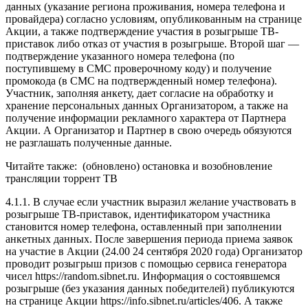
данных (указание региона проживания, номера телефона и
провайдера) согласно условиям, опубликованным на странице
Акции, а также подтверждение участия в розыгрыше ТВ-
приставок либо отказ от участия в розыгрыше. Второй шаг —
подтверждение указанного номера телефона (по
поступившему в СМС проверочному коду) и получение
промокода (в СМС на подтвержденный номер телефона).
Участник, заполняя анкету, дает согласие на обработку и
хранение персональных данных Организатором, а также на
получение информации рекламного характера от Партнера
Акции. А Организатор и Партнер в свою очередь обязуются
не разглашать полученные данные.
Читайте также:
(обновлено) остановка и возобновление
трансляции торрент ТВ
4.1.1. В случае если участник выразил желание участвовать в
розыгрыше ТВ-приставок, идентификатором участника
становится номер телефона, оставленный при заполнении
анкетных данных. После завершения периода приема заявок
на участие в Акции (24.00 24 сентября 2020 года) Организатор
проводит розыгрыш призов с помощью сервиса генератора
чисел https://random.sibnet.ru. Информация о состоявшемся
розыгрыше (без указания данных победителей) публикуются
на странице Акции https://info.sibnet.ru/articles/406. А также