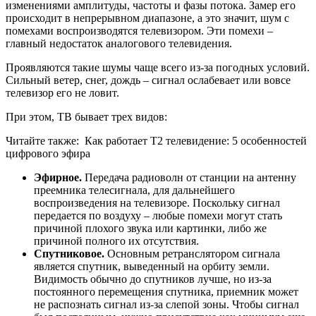
изменениями амплитуды, частоты и фазы потока. Замер его
происходит в непрерывном диапазоне, а это значит, шум с
помехами воспроизводятся телевизором. Эти помехи –
главный недостаток аналогового телевидения.
Проявляются такие шумы чаще всего из-за погодных условий.
Сильный ветер, снег, дождь – сигнал ослабевает или вовсе
телевизор его не ловит.
При этом, ТВ бывает трех видов:
Читайте также:
Как работает Т2 телевидение: 5 особенностей
цифрового эфира
Эфирное.
Передача радиоволн от станции на антенну
преемника телесигнала, для дальнейшего
воспроизведения на телевизоре. Поскольку сигнал
передается по воздуху – любые помехи могут стать
причиной плохого звука или картинки, либо же
причиной полного их отсутствия.
Спутниковое.
Основным ретранслятором сигнала
является спутник, выведенный на орбиту земли.
Видимость обычно до спутников лучше, но из-за
постоянного перемещения спутника, приемник может
не распознать сигнал из-за слепой зоны. Чтобы сигнал