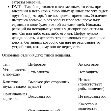
затраты энергии.
DVT
– Такой код является неизменным, то есть, при
внесении в него каких либо иных данных это уже будет
другой код, который не воспримет приемник. Усиление
импульса возможно без особых проблем, поскольку
единица в коде будет все той же единицей. Никаких
реакций на погодные условия у дискретного сигнала
нет. Сигнал либо есть, либо его нет. Цифру нужно
декодировать, и делается это с помощью специального
ключа, без знания которого сигнал не распознает то
устройство, которому оно не передается.
Основные отличия двух типов вещания.
Тип
Цифровое
Аналоговое
Устойчивость
Есть защита
Нет защиты
к помехам
Низкое
Качество
Высокое (без сторонних
(присутствует
звука и видео
шумов)
рябь, шипение)
Оригинальная
Воссоздается
Не воссоздается
картинка
Качество и
количество
Ограничено зоной