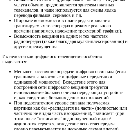
услуга обычно предоставляется зрителям платных
телеканалов, и чаще используется для смены языка
перевода фильмов, сериалов и т.д.
Широкие возможности в плане редактирования
транслируемых телепередач в режиме реального
времени (например, наложение трехмерной графики).
Возможность вещания на одних и тех частотах
радиопередач (также благодаря мультиплексированию) и
другие преимущества.
Их недостатков цифрового телевидения особенно
выделяются:
Меньшее расстояние передачи цифрового сигнала (если
сравнивать аналоговые и цифровые передатчики
одинаковой мощности). Вследствие этого для
построения сети цифрового вещания требуется
использование большего числа передающих устройств
и, как следствие, больших денежных вложений.
При недостаточном уровне сигнала получаемая
картинка как бы «распадается на части» (полностью или
частично не видна часть изображения), “зависает” (при
этом после “отвисания” недополученный видео/
аудиопоток теряется, вследствие чего телепередача
словно перематывается на несколько секунд вперед)