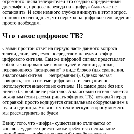
огромного числа телезрителей это создало определенный
дискомфорт, процесс перехода на «цифру» было уже не
остановить. И если немного глубже вникнуть в этот вопрос,
становится очевидным, что переход на цифровое телевидение
просто необходим.
Что такое цифровое ТВ?
Самый простой ответ на первую часть данного вопроса —
телевидение, вещаемое посредством передачи в эфир
цифрового сигнала. Сам же цифровой сигнал представляет
собой закодированные в виде нулей и единиц данные,
передающиеся “дозировано” в виде блоков (для сравнения,
аналоговый сигнал — непрерывный). Однако нельзя
говорить, что в системе цифрового телевещания не
используются аналоговые сигналы. На самом деле без них
ничего бы вообще не работало. Аналоговый сигнал является
исходным (если рассматривать эфирное ТВ), который перед
отправкой просто кодируется специальным оборудованием в
нули и единицы. Но всю эту техническую сторону момента
мы рассматривать не будем.
Ввиду того, что «цифра» существенно отличается от
«аналога», для ее приема также требуется специальное
устройство — цифро-аналоговый преобразователь,