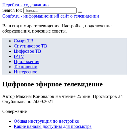
Перейти к содержанию
Search for:
Сonftv.ru - информационный сайт о телевидении
Ваш гид в мире телевидения. Настройка, подключение
оборудования, полезные советы.
Смарт ТВ
Спутниковое ТВ
Цифровое ТВ
IPTV
Приложения
Технологии
Интересное
Цифровое эфирное телевидение
Автор
Максим Коновалов
На чтение
25 мин.
Просмотров
34
Опубликовано
24.09.2021
Содержание
Общая инструкция по настройке
Какие каналы доступны для просмотра