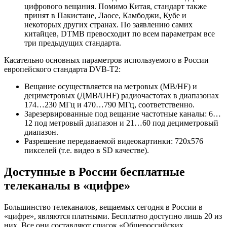
цифрового вещания. Помимо Китая, стандарт также
принят в Пакистане, Лаосе, Камбоджи, Кубе и
некоторых других странах. По заявлению самих
китайцев, DTMB превосходит по всем параметрам все
три предыдущих стандарта.
Касательно основных параметров используемого в России
европейского стандарта DVB-T2:
Вещание осуществляется на метровых (МВ/HF) и
дециметровых (ДМВ/UHF) радиочастотах в диапазонах
174…230 МГц и 470…790 МГц, соответственно.
Зарезервированные под вещание частотные каналы: 6…
12 под метровый диапазон и 21…60 под дециметровый
диапазон.
Разрешение передаваемой видеокартинки: 720х576
пикселей (т.е. видео в SD качестве).
Доступные в России бесплатные
телеканалы в «цифре»
Большинство телеканалов, вещаемых сегодня в России в
«цифре», являются платными. Бесплатно доступно лишь 20 из
них. Все они составляют список «Общероссийских