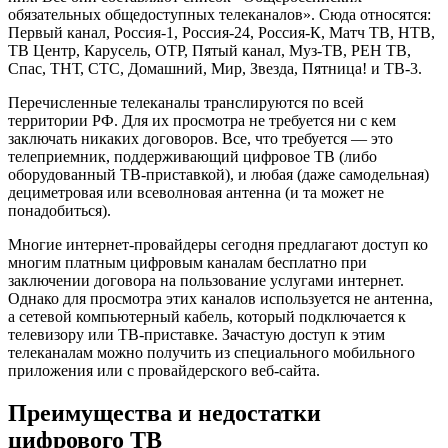
обязательных общедоступных телеканалов». Сюда относятся:
Первый канал, Россия-1, Россия-24, Россия-К, Матч ТВ, НТВ,
ТВ Центр, Карусель, ОТР, Пятый канал, Муз-ТВ, РЕН ТВ,
Спас, ТНТ, СТС, Домашний, Мир, Звезда, Пятница! и ТВ-3.
Перечисленные телеканалы транслируются по всей
территории РФ. Для их просмотра не требуется ни с кем
заключать никаких договоров. Все, что требуется — это
телеприемник, поддерживающий цифровое ТВ (либо
оборудованный ТВ-приставкой), и любая (даже самодельная)
дециметровая или всеволновая антенна (и та может не
понадобиться).
Многие интернет-провайдеры сегодня предлагают доступ ко
многим платным цифровым каналам бесплатно при
заключении договора на пользование услугами интернет.
Однако для просмотра этих каналов используется не антенна,
а сетевой компьютерный кабель, который подключается к
телевизору или ТВ-приставке. Зачастую доступ к этим
телеканалам можно получить из специального мобильного
приложения или с провайдерского веб-сайта.
Преимущества и недостатки
цифрового ТВ