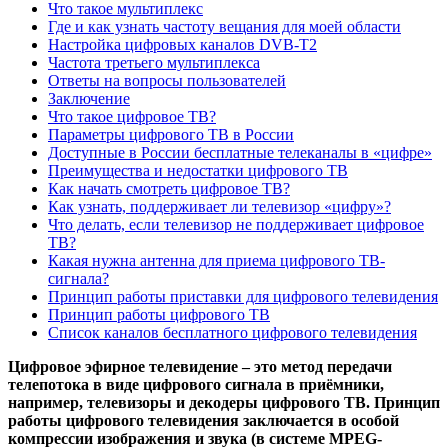
Что такое мультиплекс
Где и как узнать частоту вещания для моей области
Настройка цифровых каналов DVB-T2
Частота третьего мультиплекса
Ответы на вопросы пользователей
Заключение
Что такое цифровое ТВ?
Параметры цифрового ТВ в России
Доступные в России бесплатные телеканалы в «цифре»
Преимущества и недостатки цифрового ТВ
Как начать смотреть цифровое ТВ?
Как узнать, поддерживает ли телевизор «цифру»?
Что делать, если телевизор не поддерживает цифровое
ТВ?
Какая нужна антенна для приема цифрового ТВ-
сигнала?
Принцип работы приставки для цифрового телевидения
Принцип работы цифрового ТВ
Список каналов бесплатного цифрового телевидения
Цифровое эфирное телевидение – это метод передачи
телепотока в виде цифрового сигнала в приёмники,
например, телевизоры и декодеры цифрового ТВ. Принцип
работы цифрового телевидения заключается в особой
компрессии изображения и звука (в системе MPEG-