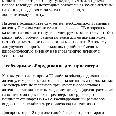
мошенников, которые станут утверждать, что для приёма
нового телевидения необходима обязательная замена антенны
на крыше, предлагая свои услуги – конечно, за
дополнительную плату.
На деле в большинстве случаев нет необходимости заменять
антенну. Если вы уже получали аналоговое ТВ в хорошем
качестве на свою антенну, то и «цифру» сможете получать без
каких-либо проблем. Замена антенны для её приёма может
потребоваться только на «сложной местности». В этом случае,
для улучшения приёма, возможно, придётся обменять
широкополосную антенну на направленную антенну с
усилителем.
Необходимое оборудование для просмотра
Как вы уже знаете, приём Т2 идёт на обычную домашнюю
антенну, и хорошо, когда эта антенна внешняя, а не комнатная.
Но теперь уже не телевизор принимает и обрабатывает
антенный сигнал, теперь это делает декодер (другие расхожие
названия этой приставки – ресивер, тюнер), который
понимает стандарт DVB-T2. Расшифрованный ресивером,
видеосигнал подаётся через видеовход на телевизор.
Для просмотра Т2 пригоден любой телевизор, от старого