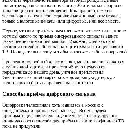
включить через меню телевизора автонастройку, и дальше
посмотреть, нашёл ли ваш телевизор 20 открытых эфирных
каналов цифрового телевидения. Как правило, в меню
телевизоров перед автонастройкой можно выбрать: искать
только аналоговые каналы, или цифровые, или все вместе.
Первое, что вам придётся выяснить – это живете ли вы в зоне
хотя бы какого-то приёма оцифрованного сигнала? Найти
размещение ближайшей вышки Т2 можно, отыскав свой
регион и населённый пункт на карте охвата сети цифрового
ТВ. Попадаете вы в зону хотя бы какого-то слабого покрытия?
Проследив подробный адрес вышки, можно воспользоваться
спутниковой картой, и провести чёткую прямую от
передатчика до вашего дома, учтя все препятствия.
Увеличивая масштаб карты возле дома, вы увидите, куда
точно должна быть направлена ваша антенна.
Способы приёма цифрового сигнала
Оцифровка телесигнала хоть и явилась в Россию с
опозданием, но пришла уже навсегда. Все мы будем
принимать цифровое телевидение через антенну, другого,
столь массового способа для приёма наземного эфирного ТВ
пока не придумали.