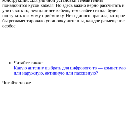
конструкции. Для уличной установки телеантенны
понадобится кусок кабеля. Но здесь важно верно рассчитать и
учитывать то, чем длиннее кабель, тем слабее сигнал будет
поступать к самому приёмнику. Нет единого правила, которое
бы регламентировало установку антенны, каждое размещение
особое.
Читайте также:
Какую антенну выбрать для цифрового тв — комнатную
или наружную, активную или пассивную?
Читайте также