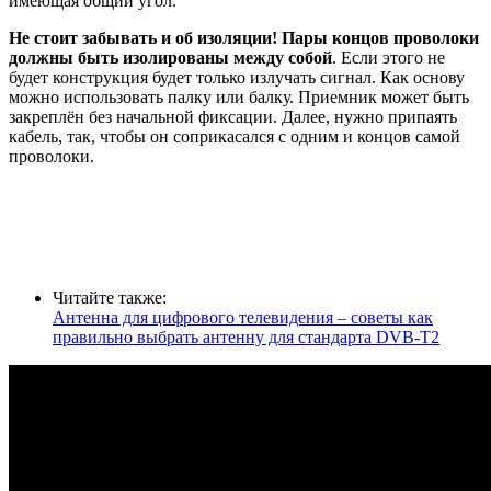
имеющая общий угол.
Не стоит забывать и об изоляции!
Пары концов проволоки
должны быть изолированы между собой
. Если этого не
будет конструкция будет только излучать сигнал. Как основу
можно использовать палку или балку. Приемник может быть
закреплён без начальной фиксации. Далее, нужно припаять
кабель, так, чтобы он соприкасался с одним и концов самой
проволоки.
Читайте также:
Антенна для цифрового телевидения – советы как
правильно выбрать антенну для стандарта DVB-T2