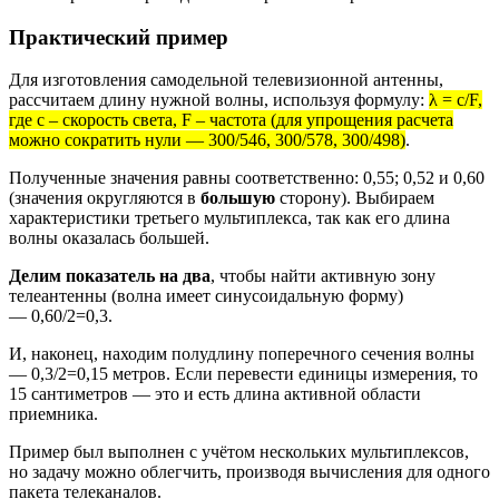
Практический пример
Для изготовления самодельной телевизионной антенны,
рассчитаем длину нужной волны, используя формулу:
λ = c/F,
где c – скорость света, F – частота (для упрощения расчета
можно сократить нули — 300/546, 300/578, 300/498)
.
Полученные значения равны соответственно: 0,55; 0,52 и 0,60
(значения округляются в
большую
сторону). Выбираем
характеристики третьего мультиплекса, так как его длина
волны оказалась большей.
Делим показатель на два
, чтобы найти активную зону
телеантенны (волна имеет синусоидальную форму)
— 0,60/2=0,3.
И, наконец, находим полудлину поперечного сечения волны
— 0,3/2=0,15 метров. Если перевести единицы измерения, то
15 сантиметров — это и есть длина активной области
приемника.
Пример был выполнен с учётом нескольких мультиплексов,
но задачу можно облегчить, производя вычисления для одного
пакета телеканалов.