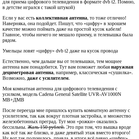
для приема цифрового телевидения в формате dvb t2. Помню,
в детстве игрался с такой штукой)
Если у вас есть
коллективная антенна
, то тоже отлично!
Наверняка, она подойдет. Пишут, что «цифру» в хорошем
качестве можно поймать даже на простой кусок кабеля!
Главное, чтобы ничего не мешало приему, и телевышка была
рядом.
Умельцы ловят «цифру» dvb t2 даже на кусок провода
Естественно, чем дальше вы от телевышки, тем мощнее
антенна вам понадобится. Тут вам поможет любая
наружная
дециметровая антенна
, например, классическая «сушилка».
Возможно,
даже с усилителем
.
Моя комнатная антенна для цифрового телевидения с
усилком, модель Cadena General Satellite UVR-AV1000N
МВ+ДМВ
После переезда мне пришлось купить комнатную антенну с
усилителем, так как вокруг плотная застройка, и множество
железобетонных преград. Тут мои «рожки» оказались
бессильны.
Жаль 150 рублей.
Это при том, что вышка вроде
как всё так же близко, и даже девятый этаж вместо второго!
Ну вот так получилось, правда, в итоге всё равно «цифру»