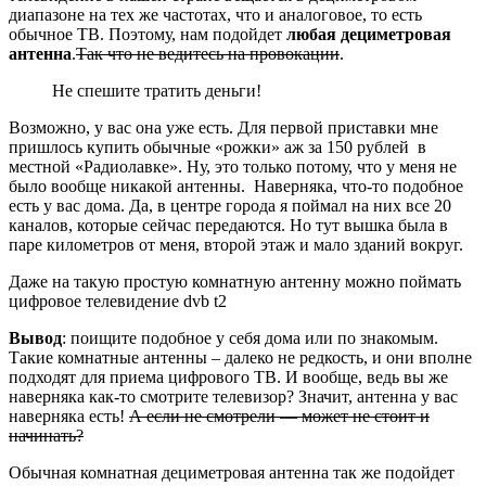
диапазоне на тех же частотах, что и аналоговое, то есть
обычное ТВ. Поэтому, нам подойдет
любая дециметровая
антенна
.
Так что не ведитесь на провокации
.
Не спешите тратить деньги!
Возможно, у вас она уже есть. Для первой приставки мне
пришлось купить обычные «рожки» аж за 150 рублей в
местной «Радиолавке». Ну, это только потому, что у меня не
было вообще никакой антенны. Наверняка, что-то подобное
есть у вас дома. Да, в центре города я поймал на них все 20
каналов, которые сейчас передаются. Но тут вышка была в
паре километров от меня, второй этаж и мало зданий вокруг.
Даже на такую простую комнатную антенну можно поймать
цифровое телевидение dvb t2
Вывод
: поищите подобное у себя дома или по знакомым.
Такие комнатные антенны – далеко не редкость, и они вполне
подходят для приема цифрового ТВ. И вообще, ведь вы же
наверняка как-то смотрите телевизор? Значит, антенна у вас
наверняка есть!
А если не смотрели — может не стоит и
начинать?
Обычная комнатная дециметровая антенна так же подойдет