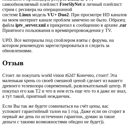
самообновляемый плейлист
FreeSlyNet
и личный плейлист
стрим с ресивера на операционной
системе
Linux
модель
VU+ Duo2
. При просмотре HD каналов
на моем интернет канале проблем замечено не было. Образец
файла
iptv_server.xml
я прикрепил к сообщению в архиве
.rar
Приятного пользования и времяпрепровождения у TV.
UPD. Все материалы под спойлером взяты с форума, на
котором рекомендую зарегистрироваться и следить за
обновлениями.
Отзыв
Стоит ли покупать world vision t62d? Конечно, стоит! Эта
маленькая хрень со своей смешной ценой сделает из вашего
древнего телевизора современный, развлекательный центр. Я
покупал его как Т2 и что в нем есть еще что то я даже не знал,
а тут такой, приятный нежданчик.
Если Вы так же будете сомневаться на счёт цены, вас
успокоит гарантийный талон на 1 год. Даже если он сгорит в
первый же день по истечению гарантии, думаю за такие
деньги с такими возможностями обидно не будет)).