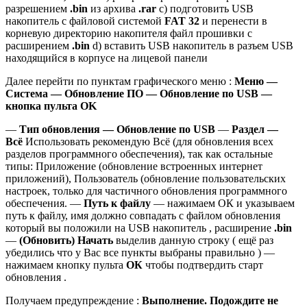
разрешением
.bin
из архива
.rar
с) подготовить USB
накопитель с файловой системой
FAT 32
и перенести в
корневую директорию накопителя файл прошивки с
расширением
.bin
d) вставить USB накопитель в разъем USB
находящийся в корпусе на лицевой панели
Далее перейти по пунктам графического меню :
Меню —
Система — Обновление ПО — Обновление по USB —
кнопка пульта OK
—
Тип обновления — Обновление по USB
—
Раздел —
Всё
Использовать рекомендую Всё (для обновления всех
разделов программного обеспечения), так как остальные
типы: Приложение (обновление встроенных интернет
приложений), Пользователь (обновление пользовательских
настроек, только для частичного обновления программного
обеспечения. —
Путь к файлу
— нажимаем ОК и указываем
путь к файлу, имя должно совпадать с файлом обновления
который вы положили на USB накопитель , расширение
.bin
—
(Обновить) Начать
выделив данную строку ( ещё раз
убедились что у Вас все пункты выбраны правильно ) —
нажимаем кнопку пульта
ОК
чтобы подтвердить старт
обновления .
Получаем предупреждение :
Выполнение. Подождите не