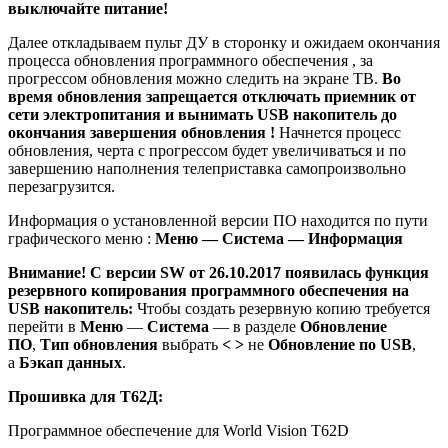
выключайте питание!
Далее откладываем пульт ДУ в сторонку и ожидаем окончания
процесса обновления программного обеспечения , за
прогрессом обновления можно следить на экране ТВ.
Во
время обновления запрещается отключать приемник от
сети электропитания и вынимать USB накопитель до
окончания завершения обновления !
Начнется процесс
обновления, черта с прогрессом будет увеличиваться и по
завершению наполнения телеприставка самопроизвольно
перезагрузится.
Информация о установленной версии ПО находится по пути
графического меню :
Меню — Система — Информация
Внимание! С версии SW от 26.10.2017 появилась функция
резервного копирования программного обеспечения на
USB накопитель:
Чтобы создать резервную копию требуется
перейти в
Меню
—
Система
— в разделе
Обновление
ПО
,
Тип обновления
выбрать
< >
не
Обновление по USB
,
а
Бэкап данных
.
Прошивка для Т62Д:
Программное обеспечение для World Vision T62D