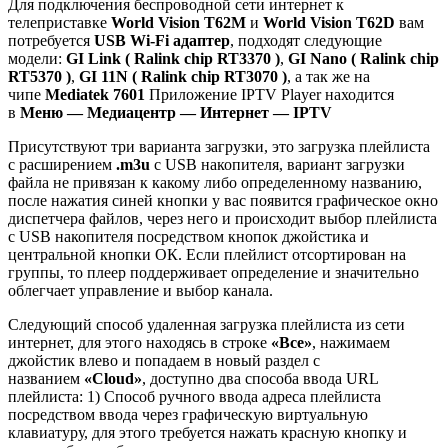
Для подключения беспроводной сети интернет к
телеприставке
World Vision T62M
и
World Vision T62D
вам
потребуется
USB Wi-Fi адаптер
, подходят следующие
модели:
GI Link ( Ralink chip RT3370 )
,
GI Nano ( Ralink chip
RT5370 )
,
GI 11N ( Ralink chip RT3070 )
, а так же на
чипе
Mediatek 7601
Приложение IPTV Player находится
в
Меню — Медиацентр — Интернет — IPTV
Присутствуют три варианта загрузки, это загрузка плейлиста
с расширением
.m3u
с USB накопителя, вариант загрузки
файла не привязан к какому либо определенному названию,
после нажатия синей кнопки у вас появится графическое окно
диспетчера файлов, через него и происходит выбор плейлиста
с USB накопителя посредством кнопок джойстика и
центральной кнопки ОК. Если плейлист отсортирован на
группы, то плеер поддерживает определение и значительно
облегчает управление и выбор канала.
Следующий способ удаленная загрузка плейлиста из сети
интернет, для этого находясь в строке
«Все»
, нажимаем
джойстик влево и попадаем в новый раздел с
названием
«Cloud»
, доступно два способа ввода URL
плейлиста: 1) Способ ручного ввода адреса плейлиста
посредством ввода через графическую виртуальную
клавиатуру, для этого требуется нажать красную кнопку и