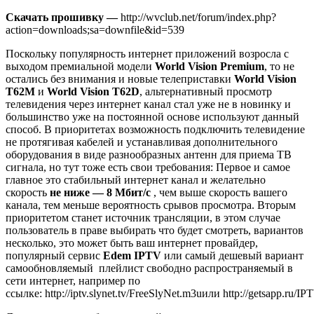
Скачать прошивку —
http://wvclub.net/forum/index.php?
action=downloads;sa=downfile&id=539
Поскольку популярность интернет приложений возросла с
выходом премиальной модели
World Vision Premium
, то не
остались без внимания и новые телеприставки
World Vision
T62M
и
World Vision T62D
, альтернативный просмотр
телевидения через интернет канал стал уже не в новинку и
большинство уже на постоянной основе используют данный
способ. В приоритетах возможность подключить телевидение
не протягивая кабелей и устанавливая дополнительного
оборудования в виде разнообразных антенн для приема ТВ
сигнала, но тут тоже есть свои требования: Первое и самое
главное это стабильный интернет канал и желательно
скорость
не ниже — 8 Мбит/с
, чем выше скорость вашего
канала, тем меньше вероятность срывов просмотра. Вторым
приоритетом станет источник трансляции, в этом случае
пользователь в праве выбирать что будет смотреть, вариантов
несколько, это может быть ваш интернет провайдер,
популярный сервис
Edem IPTV
или самый дешевый вариант
самообновляемый плейлист свободно распространяемый в
сети интернет, например по
ссылке: http://iptv.slynet.tv/FreeSlyNet.m3uили http://getsapp.ru