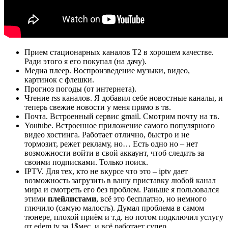
Прием стационарных каналов Т2 в хорошем качестве.
Ради этого я его покупал (на дачу).
Медиа плеер. Воспроизведение музыки, видео,
картинок с флешки.
Прогноз погоды (от интернета).
Чтение rss каналов. Я добавил себе новостные каналы, и
теперь свежие новости у меня прямо в тв.
Почта. Встроенный сервис gmail. Смотрим почту на тв.
Youtube. Встроенное приложение самого популярного
видео хостинга. Работает отлично, быстро и не
тормозит, режет рекламу, но… Есть одно но – нет
возможности войти в свой аккаунт, чтоб следить за
своими подписками. Только поиск.
IPTV. Для тех, кто не вкурсе что это – iptv дает
возможность загрузить в вашу приставку любой канал
мира и смотреть его без проблем. Раньше я пользовался
этими
плейлистами
, всё это бесплатно, но немного
глючило (самую малость). Думал проблема в самом
тюнере, плохой приём и т.д. но потом подключил услугу
от edem.tv за 1$мес. и всё работает супер.