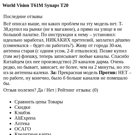
World Vision T61M
Synaps T20
Последние отзывы
Всё описал выше, ни каких проблем на эту модель нет. T-
38,купил на рынке (не в магазине), а прямо на улице в не
большой палатке. По инструкции к нему – установил:
идеально заработал, НИКАКИХ претензий, заплатил дёшево
(сомневался – будет-ли работать?). Живу от города 30-км,
антенна старая (с одним усом, 2-й отвалился). Позже купил
(там же) флешку, теперь записывает любые каналы. Спасибо
Китайцем (их нее производство) 20 каналов дарма. Очень
редко, но бывает, зависает, не более, чем на 2 минуты, но это
из-за антенны-калеки.
За:
Прекрасная модель
Против:
НЕТ –
по работе, ну конечно, было б больше каналов не помешало
бы.
Отзыв полезен? Да / Нет | Рейтинг отзыва:
(0)
Сравнить цены
Товары
Скидки
Кэшбэк
AliExpress
Аптека
ОСАГО
Кредитные карты