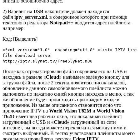
вписать безошибочно адрес.
2) Вариант на
USB
накопителе должен находится
файл
iptv_server.xml
, в содержимое которого при помощи
текстового редактора
Notepad++
вводится адрес плейлиста,
например:
Код: [Выделить]
<?xml version="1.0" encoding="utf-8" <list> IPTV list
file download server
http://iptv.slynet.tv/FreeSlyNet.m3u
После как отредактировали файл сохраняем его на USB и
находясь в разделе
«Cloud»
нажимаем зелёную кнопку для
загрузки файла, после 2 секунд появится список каналов,
обновление данного самообновляемого плейлиста можно
выполнять по нажатию синей кнопки находясь в меню, а так
же обновление будет происходить при каждом входе в
приложение. Из выше описанного становится ясно что
приложение IPTV на
World Vision T62M
и
World Vision
T62D
имеет два рабочих окна, это локальный плейлист
загруженный с USB и
«Cloud»
загруженный из сети
интернет, вы всегда можете переключаться между ними и
смотреть выбранный. В тестах участвовали плейлисты моего
локального провайдера, ресурса
Edem IPTV
,