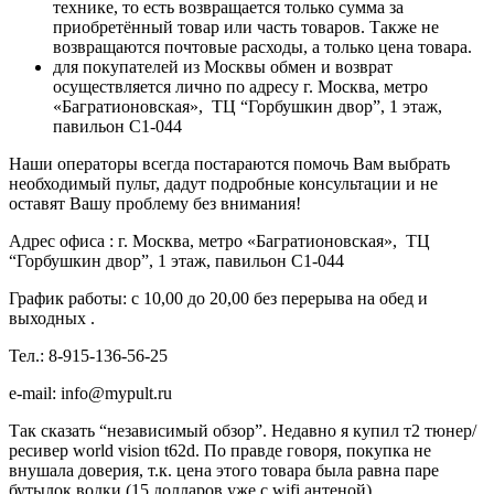
технике, то есть возвращается только сумма за
приобретённый товар или часть товаров. Также не
возвращаются почтовые расходы, а только цена товара.
для покупателей из Москвы обмен и возврат
осуществляется лично по адресу г. Москва, метро
«Багратионовская», ТЦ “Горбушкин двор”, 1 этаж,
павильон С1-044
Наши операторы всегда постараются помочь Вам выбрать
необходимый пульт, дадут подробные консультации и не
оставят Вашу проблему без внимания!
Адрес офиса : г. Москва,
метро «Багратионовская», ТЦ
“Горбушкин двор”, 1 этаж, павильон С1-044
График работы: с 10,00 до 20,00 без перерыва на обед и
выходных .
Тел.: 8-915-136-56-25
e-mail: info@mypult.ru
Так сказать “независимый обзор”. Недавно я купил т2 тюнер/
ресивер world vision t62d. По правде говоря, покупка не
внушала доверия, т.к. цена этого товара была равна паре
бутылок водки (15 долларов уже с wifi антеной).