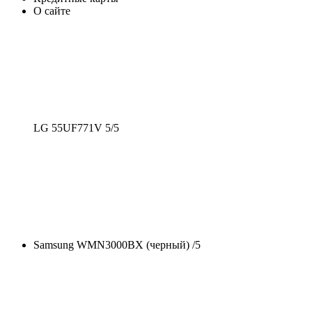
О сайте
LG 55UF771V
5
/
5
Samsung WMN3000BX (черный) /
5