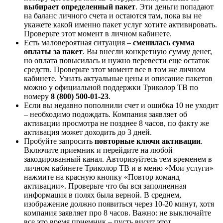
выбирает определенный пакет
. Эти деньги попадают
на баланс личного счета и остаются там, пока вы не
укажете какой именно пакет услуг хотите активировать.
Проверьте этот момент в личном кабинете.
Есть маловероятная ситуация –
сменилась сумма
оплаты за пакет
. Вы внесли конкретную сумму денег,
но оплата повысилась и нужно перевести еще остаток
средств. Проверьте этот момент все в том же личном
кабинете. Узнать актуальные цены и описание пакетов
можно у официальной поддержки Триколор ТВ по
номеру
8 (800) 500-01-23
.
Если вы недавно пополнили счет и ошибка 10 не уходит
– необходимо подождать. Компания заявляет об
активации просмотра не позднее 8 часов, по факту же
активация может доходить до 3 дней.
Пробуйте запросить
повторные ключи активации
.
Включите приемник и перейдите на любой
закодированный канал. Авторизуйтесь тем временем в
личном кабинете
Триколор ТВ и в меню «Мои услуги»
нажмите на красную кнопку «Повтор команд
активации». Проверьте что бы вся заполненная
информация в полях была верной. В среднем,
изображение должно появиться через 10-20 минут, хотя
компания заявляет про 8 часов. Важно: не выключайте
все это время приемник – пусть висит этот