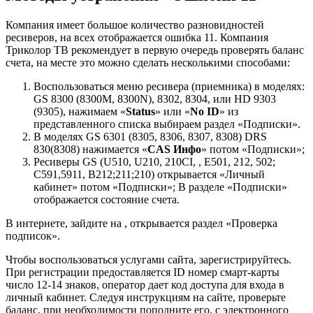
Компания имеет большое количество разновидностей
ресиверов, на всех отображается ошибка 11. Компания
Триколор ТВ рекомендует в первую очередь проверять баланс
счета, на месте это можно сделать несколькими способами:
Воспользоваться меню ресивера (приемника) в моделях:
GS 8300 (8300M, 8300N), 8302, 8304, или HD 9303
(9305), нажимаем «
Status
» или «
No ID
» из
представленного списка выбираем раздел «Подписки».
В моделях GS 6301 (8305, 8306, 8307, 8308) DRS
830(8308) нажимается «
CAS Инфо
» потом «Подписки»;
Ресиверы GS (U510, U210, 210CI, , E501, 212, 502;
C591,5911, B212;211;210) открывается «Личный
кабинет» потом «Подписки»; В разделе «Подписки»
отображается состояние счета.
В интернете, зайдите на , открывается раздел «Проверка
подписок».
Чтобы воспользоваться услугами сайта, зарегистрируйтесь.
При регистрации предоставляется ID номер смарт-карты
число 12-14 знаков, оператор дает код доступа для входа в
личный кабинет. Следуя инструкциям на сайте, проверьте
баланс, при необходимости пополните его, с электронного