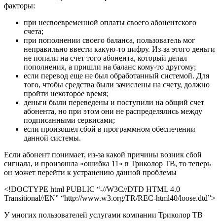
факторы:
при несвоевременной оплаты своего абонентского
счета;
при пополнении своего баланса, пользователь мог
неправильно ввести какую-то цифру. Из-за этого деньги
не попали на счет того абонента, который делал
пополнения, а пришли на баланс кому-то другому;
если перевод еще не был обработанный системой. Для
того, чтобы средства были зачислены на счету, должно
пройти некоторое время;
деньги были переведены и поступили на общий счет
абонента, но при этом они не распределялись между
подписанными сервисами;
если произошел сбой в программном обеспечении
данной системы.
Если абонент понимает, из-за какой причины возник сбой
сигнала, и произошла «ошибка 11» в Триколор ТВ, то теперь
он может перейти к устранению данной проблемы
<!DOCTYPE html PUBLIC “-//W3C//DTD HTML 4.0
Transitional//EN” “http://www.w3.org/TR/REC-html40/loose.dtd”>
У многих пользователей услугами компании Триколор ТВ