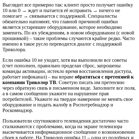
Выглядит все примерно так: клиент просто получает ошибку
10 или 0 → ждет и пытается её исправить → ничего не
помогает → связывается с поддержкой. Специалисты
обязательно напомнят, что главной причиной ошибки
является устаревшее оборудование, которое необходимо
заменить. По их убеждениям, в новом оборудовании (с новой
прошивкой) – такие проблемы случаются крайне редко. Часто
именно в такое русло переводится диалог с поддержкой
Триколора.
Если ошибка 10 не уходит, хотя вы выполнили все советы
(счет пополнен, правильно проделан сброс, запрошены
команды активации, истекло время восстановления доступа,
работает инфоканал) – вы вправе
обратиться с претензией к
компании Триколор ТВ
. Советую писать им претензию
через
обратную связь
в письменном виде. Заполните все поля,
а в самом сообщении укажите на нарушение прав
потребителей. Укажите на твердое намерение не менять свое
оборудование и подать жалобу в Роспотребнадзор и
Роскомнадзор.
Пользователи спутникового телевидения достаточно часто
сталкиваются с проблемами, когда на экране телевизора
высвечивается информационное сообщение о возникновении
сбоев в работе. На Триколор ошибка 11 – одна из подобных и