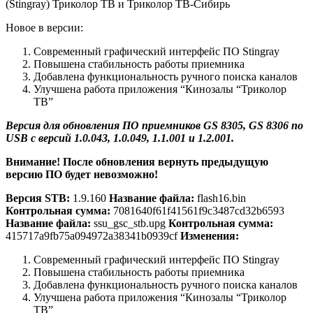
(Stingray) Триколор ТВ и Триколор ТВ-Сибирь
Новое в версии:
Современный графический интерфейс ПО Stingray
Повышена стабильность работы приемника
Добавлена функциональность ручного поиска каналов
Улучшена работа приложения “Кинозалы “Триколор
ТВ”
Версия для обновления ПО приемников GS 8305, GS 8306 по
USB с версий 1.0.043, 1.0.049, 1.1.001 и 1.2.001.
Внимание!
После обновления вернуть предыдущую
версию ПО будет невозможно!
Версия STB:
1.9.160
Название файла:
flash16.bin
Контрольная сумма:
7081640f61f41561f9c3487cd32b6593
Название файла:
ssu_gsc_stb.upg
Контрольная сумма:
415717a9fb75a094972a38341b0939cf
Изменения:
Современный графический интерфейс ПО Stingray
Повышена стабильность работы приемника
Добавлена функциональность ручного поиска каналов
Улучшена работа приложения “Кинозалы “Триколор
ТВ”