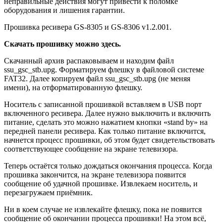
неправильные действия могут привести к поломке
оборудования и лишения гарантии.
Прошивка ресивера GS-8305 и GS-8306 v1.2.001.
Скачать прошивку можно здесь.
Скачанный архив распаковываем и находим файл
ssu_gsc_stb.upg. Форматируем флешку в файловой системе
FAT32. Далее копируем файл ssu_gsc_stb.upg (не меняя
имени), на отформатированную флешку.
Носитель с записанной прошивкой вставляем в USB порт
включенного ресивера. Далее нужно выключить и включить
питание, сделать это можно нажатием кнопки «stand by» на
передней панели ресивера. Как только питание включится,
начнется процесс прошивки, об этом будет свидетельствовать
соответствующее сообщение на экране телевизора.
Теперь остаётся только дождаться окончания процесса. Когда
прошивка закончится, на экране телевизора появится
сообщение об удачной прошивке. Извлекаем носитель, и
перезагружаем приёмник.
Ни в коем случае не извлекайте флешку, пока не появится
сообщение об окончании процесса прошивки! На этом всё,