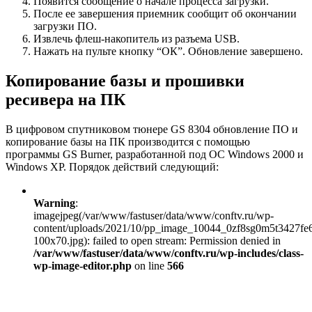
Появится сообщение о начале процесса загрузки.
После ее завершения приемник сообщит об окончании
загрузки ПО.
Извлечь флеш-накопитель из разъема USB.
Нажать на пульте кнопку “ОК”. Обновление завершено.
Копирование базы и прошивки
ресивера на ПК
В цифровом спутниковом тюнере GS 8304 обновление ПО и
копирование базы на ПК производится с помощью
программы GS Burner, разработанной под ОС Windows 2000 и
Windows XP. Порядок действий следующий:
Warning
:
imagejpeg(/var/www/fastuser/data/www/conftv.ru/wp-
content/uploads/2021/10/pp_image_10044_0zf8sg0m5t3427f
100x70.jpg): failed to open stream: Permission denied in
/var/www/fastuser/data/www/conftv.ru/wp-includes/class-
wp-image-editor.php
on line
566