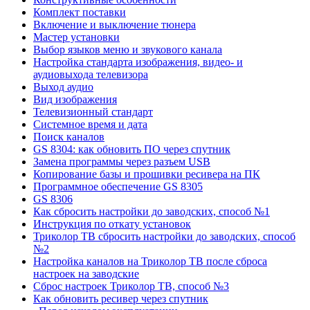
Комплект поставки
Включение и выключение тюнера
Мастер установки
Выбор языков меню и звукового канала
Настройка стандарта изображения, видео- и
аудиовыхода телевизора
Выход аудио
Вид изображения
Телевизионный стандарт
Системное время и дата
Поиск каналов
GS 8304: как обновить ПО через спутник
Замена программы через разъем USB
Копирование базы и прошивки ресивера на ПК
Программное обеспечение GS 8305
GS 8306
Как сбросить настройки до заводских, способ №1
Инструкция по откату установок
Триколор ТВ сбросить настройки до заводских, способ
№2
Настройка каналов на Триколор ТВ после сброса
настроек на заводские
Сброс настроек Триколор ТВ, способ №3
Как обновить ресивер через спутник