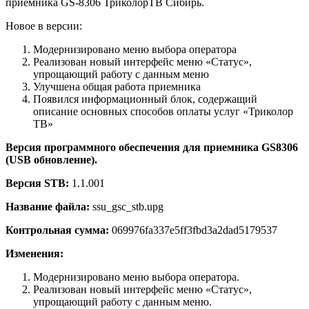
приёмника GS-8306 ТриколорТВ Сибирь.
Новое в версии:
Модернизировано меню выбора оператора
Реализован новый интерфейс меню «Статус»,
упрощающий работу с данным меню
Улучшена общая работа приемника
Появился информационный блок, содержащий
описание основных способов оплаты услуг «Триколор
ТВ»
Версия программного обеспечения для приемника GS8306
(USB обновление).
Версия STB:
1.1.001
Название файла:
ssu_gsc_stb.upg
Контрольная сумма:
069976fa337e5ff3fbd3a2dad5179537
Изменения:
Модернизировано меню выбора оператора.
Реализован новый интерфейс меню «Статус»,
упрощающий работу с данным меню.