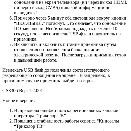
обновления на экран телевизора (ни через выход HDMI,
ни через выход CVBS) никакой информации не
выводится!
Примерно через 5 минут оба светодиода вокруг кнопки
“ВКЛ./ВЫКЛ.” погаснут. Это означает, что обновление
ПО завершено. Необходимо подождать не менее 10
секунд, после чего извлечь USB-флеш накопитель из
приемника.
Выключить и включить питание приемника путем
отключения и подключения блока питания к
электрической розетке. После загрузки приемник готов
к дальнейшей работе.
Извлекать USB flash до появления соответствующего
разрешающего сообщения на экране ТВ запрещено, в
противном случае приемник выйдет из строя.
GS8306 Вер. 1.2.001
Новое в версии:
Исправлены ошибки поиска региональных каналов
оператора “Триколор ТВ”
Повышена стабильность работы сервиса “Кинозалы
“Триколор ТВ””