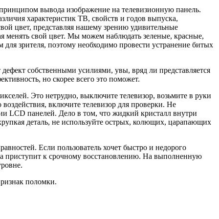
с принципом вывода изображение на телевизионную панель.
зличия характеристик ТВ, свойств и годов выпуска,
свой цвет, представляя нашему зрению удивительные
я менять свой цвет. Мы можем наблюдать зеленые, красные,
ым для зрителя, поэтому необходимо провести устранение битых
т дефект собственными усилиями, увы, вряд ли представляется
ктивность, но скорее всего это поможет.
кселей. Это нетрудно, выключите телевизор, возьмите в руки
 воздействия, включите телевизор для проверки. Не
нии LCD панелей. Дело в том, что жидкий кристалл внутри
хрупкая деталь, не используйте острых, колющих, царапающих
авностей. Если пользователь хочет быстро и недорого
ела приступит к срочному восстановлению. На выполненную
уровне.
признак поломки.