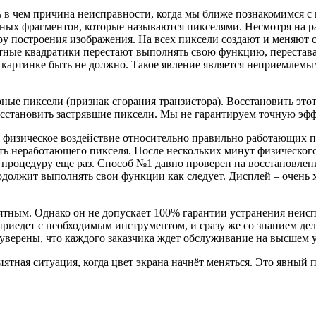
ь в чем причина неисправности, когда мы ближе познакомимся 
ных фрагментов, которые называются пикселями. Несмотря на ра
у построения изображения. На всех пиксели создают и меняют 
етные квадратики перестают выполнять свою функцию, перестава
на картинке быть не должно. Такое явление является неприемлем
ные пиксели (признак сгорания транзистора). Восстановить это
сстановить застрявшие пиксели. Мы не гарантируем точную эффе
физическое воздействие относительно правильно работающих пи
ть неработающего пикселя. После нескольких минут физического
е процедуру еще раз. Способ №1 давно проверен на восстановле
одолжит выполнять свои функции как следует. Дисплей – очень 
тным. Однако он не допускает 100% гарантии устранения неиспр
 приедет с необходимым инструментом, и сразу же со знанием д
е уверены, что каждого заказчика ждет обслуживание на высшем 
тная ситуация, когда цвет экрана начнёт меняться. Это явный 