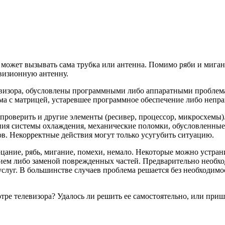
о может вызывать сама трубка или антенна. Помимо ряби и миган
евизионную антенну.
визора, обусловлены программными либо аппаратными проблем
ема с матрицей, устаревшее программное обеспечение либо непр
м проверить и другие элементы (ресивер, процессор, микросхемы
я системы охлаждения, механические поломки, обусловленные 
ов. Некорректные действия могут только усугубить ситуацию.
цание, рябь, мигание, помехи, немало. Некоторые можно устран
ем либо заменой поврежденных частей. Предварительно необход
услуг. В большинстве случаев проблема решается без необходимо
тре телевизора? Удалось ли решить ее самостоятельно, или при