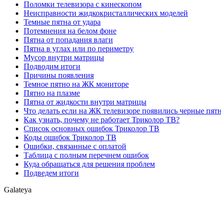
Поломки телевизора с кинескопом
Неисправности жидкокристаллических моделей
Темные пятна от удара
Потемнения на белом фоне
Пятна от попадания влаги
Пятна в углах или по периметру
Мусор внутри матрицы
Подводим итоги
Причины появления
Темное пятно на ЖК мониторе
Пятно на плазме
Пятна от жидкости внутри матрицы
Что делать если на ЖК телевизоре появились черные пят
Как узнать, почему не работает Триколор ТВ?
Список основных ошибок Триколор ТВ
Коды ошибок Триколор ТВ
Ошибки, связанные с оплатой
Таблица с полным перечнем ошибок
Куда обращаться для решения проблем
Подведем итоги
Galateya