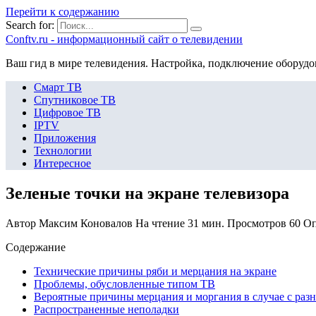
Перейти к содержанию
Search for:
Сonftv.ru - информационный сайт о телевидении
Ваш гид в мире телевидения. Настройка, подключение оборудо
Смарт ТВ
Спутниковое ТВ
Цифровое ТВ
IPTV
Приложения
Технологии
Интересное
Зеленые точки на экране телевизора
Автор
Максим Коновалов
На чтение
31 мин.
Просмотров
60
Оп
Содержание
Технические причины ряби и мерцания на экране
Проблемы, обусловленные типом ТВ
Вероятные причины мерцания и моргания в случае с раз
Распространенные неполадки