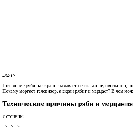
4940
3
Появление ряби на экране вызывает не только недовольство, н
Почему моргает телевизор, а экран рябит и мерцает? В чем мо
Технические причины ряби и мерцания
Источник:
–> –> –>