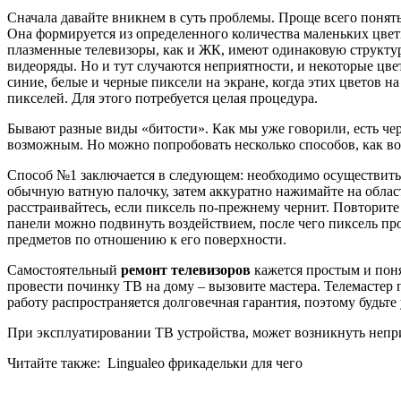
Сначала давайте вникнем в суть проблемы. Проще всего понят
Она формируется из определенного количества маленьких цвет
плазменные телевизоры, как и ЖК, имеют одинаковую структур
видеоряды. Но и тут случаются неприятности, и некоторые цв
синие, белые и черные пиксели на экране, когда этих цветов 
пикселей. Для этого потребуется целая процедура.
Бывают разные виды «битости». Как мы уже говорили, есть чер
возможным. Но можно попробовать несколько способов, как во
Способ №1 заключается в следующем: необходимо осуществить 
обычную ватную палочку, затем аккуратно нажимайте на облас
расстраивайтесь, если пиксель по-прежнему чернит. Повторит
панели можно подвинуть воздействием, после чего пиксель пр
предметов по отношению к его поверхности.
Самостоятельный
ремонт телевизоров
кажется простым и поня
провести починку ТВ на дому – вызовите мастера. Телемастер
работу распространяется долговечная гарантия, поэтому будьт
При эксплуатировании ТВ устройства, может возникнуть неприя
Читайте также:
Lingualeo фрикадельки для чего