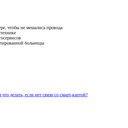
ере, чтобы не мешались провода
 технике
тосервисов
онтированной больницы
то делать, если нет связи со смарт-картой?