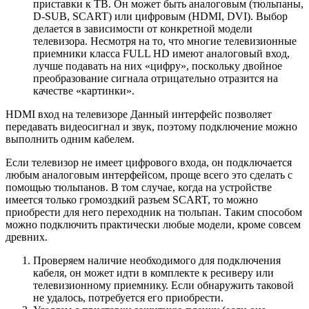
приставки к ТВ. Он может быть аналоговым (тюльпаны,
D-SUB, SCART) или цифровым (HDMI, DVI). Выбор
делается в зависимости от конкретной модели
телевизора. Несмотря на то, что многие телевизионные
приемники класса FULL HD имеют аналоговый вход,
лучше подавать на них «цифру», поскольку двойное
преобразование сигнала отрицательно отразится на
качестве «картинки».
HDMI вход на телевизоре Данный интерфейс позволяет
передавать видеосигнал и звук, поэтому подключение можно
выполнить одним кабелем.
Если телевизор не имеет цифрового входа, он подключается
любым аналоговым интерфейсом, проще всего это сделать с
помощью тюльпанов. В том случае, когда на устройстве
имеется только громоздкий разъем SCART, то можно
приобрести для него переходник на тюльпан. Таким способом
можно подключить практически любые модели, кроме совсем
древних.
Проверяем наличие необходимого для подключения
кабеля, он может идти в комплекте к ресиверу или
телевизионному приемнику. Если обнаружить таковой
не удалось, потребуется его приобрести.