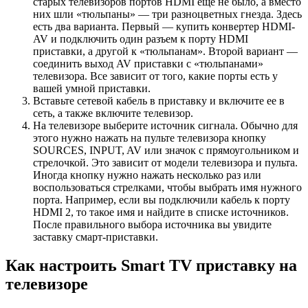
старых телевизоров портов HDMI еще не было, а вместо
них шли «тюльпаны» — три разноцветных гнезда. Здесь
есть два варианта. Первый — купить конвертер HDMI-
AV и подключить один разъем к порту HDMI
приставки, а другой к «тюльпанам». Второй вариант —
соединить выход AV приставки с «тюльпанами»
телевизора. Все зависит от того, какие порты есть у
вашей умной приставки.
Вставьте сетевой кабель в приставку и включите ее в
сеть, а также включите телевизор.
На телевизоре выберите источник сигнала. Обычно для
этого нужно нажать на пульте телевизора кнопку
SOURCES, INPUT, AV или значок с прямоугольником и
стрелочкой. Это зависит от модели телевизора и пульта.
Иногда кнопку нужно нажать несколько раз или
воспользоваться стрелками, чтобы выбрать имя нужного
порта. Например, если вы подключили кабель к порту
HDMI 2, то такое имя и найдите в списке источников.
После правильного выбора источника вы увидите
заставку смарт-приставки.
Как настроить Smart TV приставку на
телевизоре