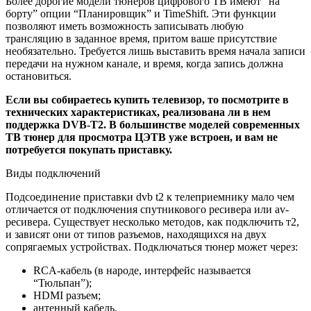
Более дорогие модели тюнеров цифрового ТВ имеют “на
борту” опции “Планировщик” и TimeShift. Эти функции
позволяют иметь возможность записывать любую
трансляцию в заданное время, притом ваше присутствие
необязательно. Требуется лишь выставить время начала записи
передачи на нужном канале, и время, когда запись должна
остановиться.
Если вы собираетесь купить телевизор, то посмотрите в
технических характеристиках, реализована ли в нем
поддержка DVB-T2. В большинстве моделей современных
ТВ тюнер для просмотра ЦЭТВ уже встроен, и вам не
потребуется покупать приставку.
Виды подключений
Подсоединение приставки dvb t2 к телеприемнику мало чем
отличается от подключения спутникового ресивера или av-
ресивера. Существует несколько методов, как подключить т2,
и зависят они от типов разъемов, находящихся на двух
сопрягаемых устройствах. Подключаться тюнер может через:
RCA-кабель (в народе, интерфейс называется
“Тюльпан”);
HDMI разъем;
антенный кабель.