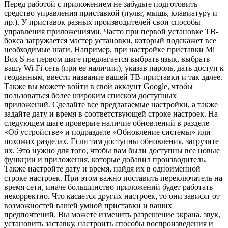
Перед работой с приложением не забудьте подготовить
средство управления приставкой (пульт, мышь, клавиатуру и
пр.). У приставок разных производителей свои способы
управления приложениями. Часто при первой установке ТВ-
бокса загружается мастер установки, который подскажет все
необходимые шаги. Например, при настройке приставки Mi
Box S на первом шаге предлагается выбрать язык, выбрать
вашу Wi-Fi-сеть (при ее наличии), указав пароль, дать доступ к
геоданным, ввести название вашей ТВ-приставки и так далее.
Также вы можете войти в свой аккаунт Google, чтобы
пользоваться более широким списком доступных
приложений. Сделайте все предлагаемые настройки, а также
задайте дату и время в соответствующей строке настроек. На
следующем шаге проверьте наличие обновлений в разделе
«Об устройстве» и подразделе «Обновление системы» или
похожих разделах. Если там доступны обновления, загрузите
их. Это нужно для того, чтобы вам были доступны все новые
функции и приложения, которые добавил производитель.
Также настройте дату и время, найдя их в одноименной
строке настроек. При этом важно поставить переключатель на
время сети, иначе большинство приложений будет работать
некорректно. Что касается других настроек, то они зависят от
возможностей вашей умной приставки и ваших
предпочтений. Вы можете изменить разрешение экрана, звук,
установить заставку, настроить способы воспроизведения и