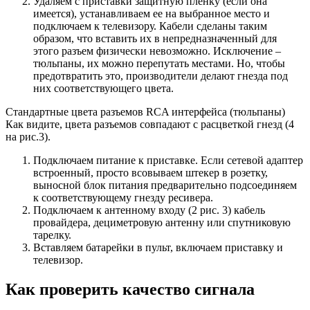
Удаляем с приставки защитную пленку (если она
имеется), устанавливаем ее на выбранное место и
подключаем к телевизору. Кабели сделаны таким
образом, что вставить их в непредназначенный для
этого разъем физически невозможно. Исключение –
тюльпаны, их можно перепутать местами. Но, чтобы
предотвратить это, производители делают гнезда под
них соответствующего цвета.
Стандартные цвета разъемов RCA интерфейса (тюльпаны)
Как видите, цвета разъемов совпадают с расцветкой гнезд (4
на рис.3).
Подключаем питание к приставке. Если сетевой адаптер
встроенный, просто всовываем штекер в розетку,
выносной блок питания предварительно подсоединяем
к соответствующему гнезду ресивера.
Подключаем к антенному входу (2 рис. 3) кабель
провайдера, дециметровую антенну или спутниковую
тарелку.
Вставляем батарейки в пульт, включаем приставку и
телевизор.
Как проверить качество сигнала