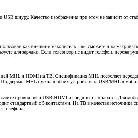
USB шнуру. Качество изображения при этом не зависит от стаб
ользован как внешний накопитель – вы сможете просматривать 
зуете для зарядки. Если телевизор не видит телефон, перезагру
цией MHL и HDMI на ТВ. Спецификация MHL позволяет передава
т. Поддержка MHL нужна в обоих устройствах: USB/MHL в мобил
озьмите провод microUSB-HDMI и соедините аппараты. Для моби
ходит стандартный с 5 контактами. На ТВ в качестве источника
с телефона.