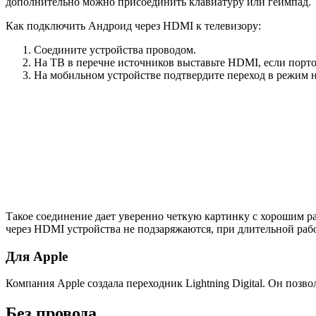
дополнительно можно присоединить клавиатуру или геймпад.
Как подключить Андроид через HDMI к телевизору:
Соедините устройства проводом.
На ТВ в перечне источников выставьте HDMI, если портов
На мобильном устройстве подтвердите переход в режим н
Такое соединение дает уверенно четкую картинку с хорошим р
через HDMI устройства не подзаряжаются, при длительной раб
Для Apple
Компания Apple создала переходник Lightning Digital. Он позв
Без провода