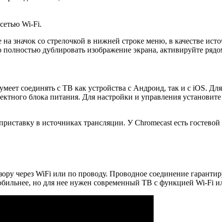
сетью Wi-Fi.
 на значок со стрелочкой в нижней строке меню, в качестве ист
о полностью дублировать изображение экрана, активируйте ряд
меет соединять с ТВ как устройства с Андроид, так и с iOS. Дл
ектного блока питания. Для настройки и управления установите
приставку в источниках трансляции. У Chromecast есть гостево
ору через WiFi или по проводу. Проводное соединение гарантир
бильнее, но для нее нужен современный ТВ с функцией Wi-Fi и