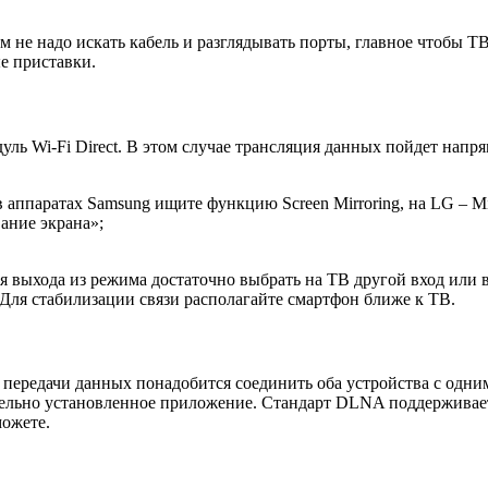
не надо искать кабель и разглядывать порты, главное чтобы ТВ
е приставки.
уль Wi-Fi Direct. В этом случае трансляция данных пойдет напр
в аппаратах Samsung ищите функцию Screen Mirroring, на LG – Mir
ание экрана»;
ля выхода из режима достаточно выбрать на ТВ другой вход или
. Для стабилизации связи располагайте смартфон ближе к ТВ.
для передачи данных понадобится соединить оба устройства с од
тельно установленное приложение. Стандарт DLNA поддерживае
можете.