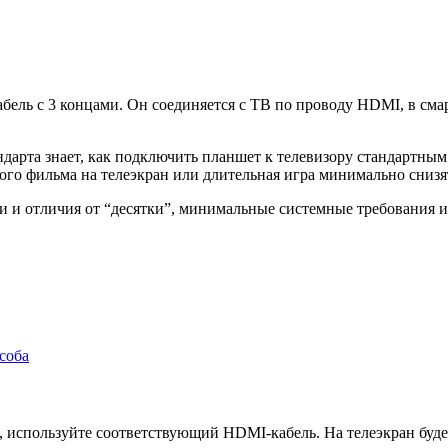
бель с 3 концами. Он соединяется с ТВ по проводу HDMI, в сма
андарта знает, как подключить планшет к телевизору стандартн
го фильма на телеэкран или длительная игра минимально снизят
ти и отличия от “десятки”, минимальные системные требования и
соба
I, используйте соответствующий HDMI-кабель. На телеэкран буд