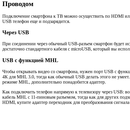
Проводом
Подключение смартфона к ТВ можно осуществить по HDMI или 
USB телефон еще и подзарядится.
Через USB
При соединении через обычный USB-разъем смартфон будет исп
достаточно стандартного кабеля с microUSB, который вы исполь
USB с функцией MHL
Чтобы открывать видео со смартфона, нужен порт USB с функ
4К для MHL 3.0, тогда как обычный USB делать этого не умее
режиме MHL, дополнительно понадобится адаптер.
Как подключить телефон напрямую к телевизору через USB: в
кабель MHL с 11-пиновым разъемом, тогда как для других под
HDMI, купите адаптер переходник для преобразования сигнала 