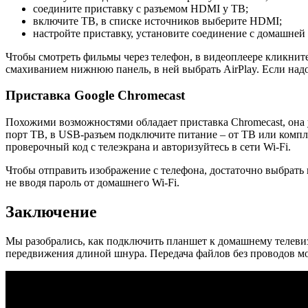
соедините приставку с разъемом HDMI у ТВ;
включите ТВ, в списке источников выберите HDMI;
настройте приставку, установите соединение с домашней 
Чтобы смотреть фильмы через телефон, в видеоплеере кликните
смахиванием нижнюю панель, в ней выбрать AirPlay. Если над
Приставка Google Chromecast
Похожими возможностями обладает приставка Chromecast, она у
порт ТВ, в USB-разъем подключите питание – от ТВ или компл
проверочный код с телеэкрана и авторизуйтесь в сети Wi-Fi.
Чтобы отправить изображение с телефона, достаточно выбрать 
не вводя пароль от домашнего Wi-Fi.
Заключение
Мы разобрались, как подключить планшет к домашнему телевиз
передвижения длиной шнура. Передача файлов без проводов мо