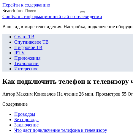
Перейти к содержанию
Search for:
Сonftv.ru - информационный сайт о телевидении
Ваш гид в мире телевидения. Настройка, подключение оборудо
Смарт ТВ
Спутниковое ТВ
Цифровое ТВ
IPTV
Приложения
Технологии
Интересное
Как подключить телефон к телевизору 
Автор
Максим Коновалов
На чтение
26 мин.
Просмотров
55
Оп
Содержание
Проводом
Без провода
Заключение
Что даст подключение телефона к телевизору