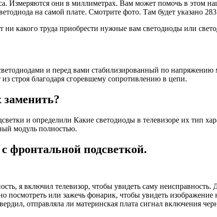
уса. Измеряются они в миллиметрах.
Вам может помочь в этом н
етодиода на самой плате. Смотрите фото. Там будет указано 2835
ит ни какого труда приобрести нужные вам светодиоды или свето
ветодиодами и перед вами стабилизированный по напряжению мод
 из строя благодаря сгоревшему сопротивлению в цепи.
х заменить?
ветки и определили Какие светодиоды в телевизоре их тип хара
ный модуль полностью.
 с фронтальной подсветкой.
сть, я включил телевизор, чтобы увидеть саму неисправность. Д
о посмотреть или зажечь фонарик, чтобы увидеть изображение н
твердил, отправляла ли материнская плата сигнал включения чер