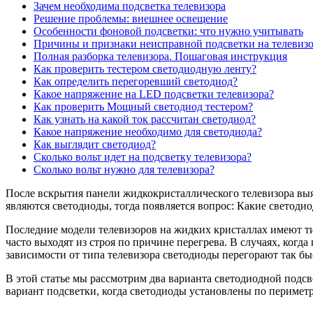
Зачем необходима подсветка телевизора
Решение проблемы: внешнее освещение
Особенности фоновой подсветки: что нужно учитывать
Причины и признаки неисправной подсветки на телевиз
Полная разборка телевизора. Пошаговая инструкция
Как проверить тестером светодиодную ленту?
Как определить перегоревший светодиод?
Какое напряжение на LED подсветки телевизора?
Как проверить Мощный светодиод тестером?
Как узнать на какой ток рассчитан светодиод?
Какое напряжение необходимо для светодиода?
Как выглядит светодиод?
Сколько вольт идет на подсветку телевизора?
Сколько вольт нужно для телевизора?
После вскрытия панели жидкокристаллического телевизора выяс
являются светодиоды, тогда появляется вопрос: Какие светодио
Последние модели телевизоров на жидких кристаллах имеют ти
часто выходят из строя по причине перегрева. В случаях, когд
зависимости от типа телевизора светодиоды перегорают так бы
В этой статье мы рассмотрим два варианта светодиодной подс
вариант подсветки, когда светодиоды установлены по перимет