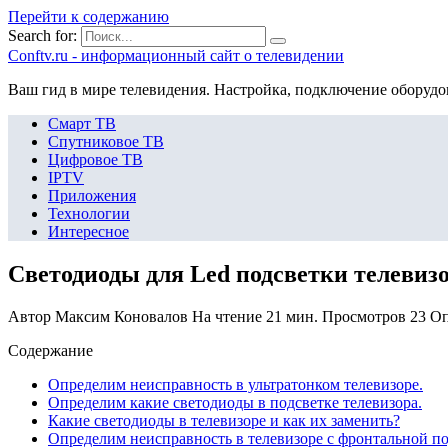
Перейти к содержанию
Search for:
Сonftv.ru - информационный сайт о телевидении
Ваш гид в мире телевидения. Настройка, подключение оборудо
Смарт ТВ
Спутниковое ТВ
Цифровое ТВ
IPTV
Приложения
Технологии
Интересное
Светодиоды для Led подсветки телевизо
Автор
Максим Коновалов
На чтение
21 мин.
Просмотров
23
Оп
Содержание
Определим неисправность в ультратонком телевизоре.
Определим какие светодиоды в подсветке телевизора.
Какие светодиоды в телевизоре и как их заменить?
Определим неисправность в телевизоре с фронтальной по