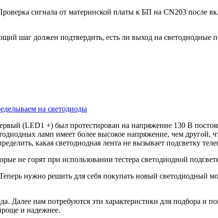
Проверка сигнала от материнской платы к БП на CN203 после в
ующий шаг должен подтвердить, есть ли выход на светодиодные п
ределываем на светодиоды
ервый (LED1 +) был протестирован на напряжение 130 В постоян
етодиодных ламп имеет более высокое напряжение, чем другой, ч
ределить, какая светодиодная лента не вызывает подсветку теле
орые не горят при использовании тестера светодиодной подсвет
Теперь нужно решить для себя покупать новый светодиодный мод
да. Далее нам потребуются эти характеристики для подбора и п
проще и надежнее.