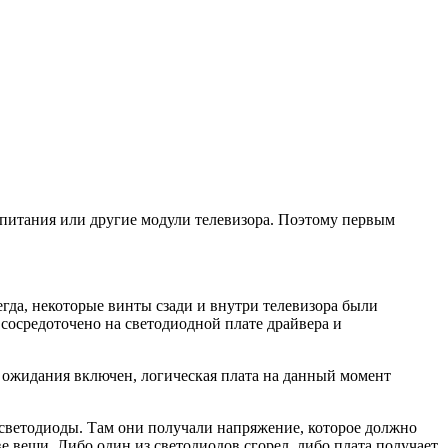
к питания или другие модули телевизора. Поэтому первым
гда, некоторые винты сзади и внутри телевизора были
 сосредоточено на светодиодной плате драйвера и
а ожидания включен, логическая плата на данный момент
 светодиоды. Там они получали напряжение, которое должно
ве вещи. Либо один из светодиодов сгорел, либо плата получает