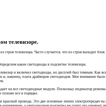
ом телевизоре.
з строя телевизора. Часто случается, что из строя выходит бло
пределим какие светодиоды в подсветке телевизора.
левизор и включил светодиоды, но дисплей был темным. Как все
on и, наконец, плата драйверов светодиодов. Мое внимание было
ем.
падает на все светодиодные модули. Поскольку индикатор режим
 похоже все в порядке.
 и красный провода. Это две основные линии электропередач на
 напряжение, а светодиодная подсветка не горит это означает д