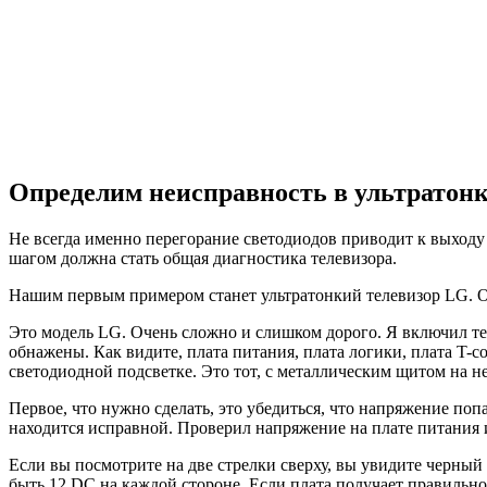
Определим неисправность в ультратонк
Не всегда именно перегорание светодиодов приводит к выходу и
шагом должна стать общая диагностика телевизора.
Нашим первым примером станет ультратонкий телевизор LG. О
Это модель LG. Очень сложно и слишком дорого. Я включил те
обнажены. Как видите, плата питания, плата логики, плата T-c
светодиодной подсветке. Это тот, с металлическим щитом на н
Первое, что нужно сделать, это убедиться, что напряжение по
находится исправной. Проверил напряжение на плате питания и
Если вы посмотрите на две стрелки сверху, вы увидите черный
быть 12 DC на каждой стороне. Если плата получает правильное