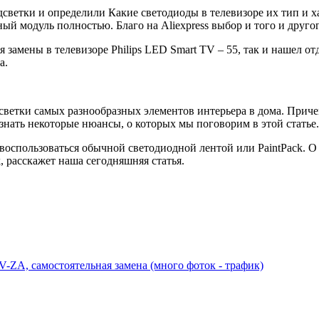
ветки и определили Какие светодиоды в телевизоре их тип и ха
й модуль полностью. Благо на Aliexpress выбор и того и друго
 замены в телевизоре Philips LED Smart TV – 55, так и нашел о
а.
етки самых разнообразных элементов интерьера в дома. Причем 
 знать некоторые нюансы, о которых мы поговорим в этой статье.
оспользоваться обычной светодиодной лентой или PaintPack. О 
, расскажет наша сегодняшняя статья.
-ZA, самостоятельная замена (много фоток - трафик)