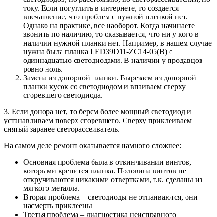
току. Если погуглить в интернете, то создается
впечатление, что проблем с нужной пленкой нет.
Однако на практике, все наоборот. Когда начинаете
звонить по наличию, то оказывается, что ни у кого в
наличии нужной планки нет. Например, в нашем случае
нужна была планка LED39D11-ZC14-05(B) c
одиннадцатью светодиодами. В наличии у продавцов
ровно ноль.
Замена из донорной планки. Вырезаем из донорной
планки кусок со светодиодом и впаиваем сверху
сгоревшего светодиода.
3. Если донора нет, то берем более мощный светодиод и
устанавливаем поверх сгоревшего. Сверху приклеиваем
снятый заранее светорассеиватель.
На самом деле ремонт оказывается намного сложнее:
Основная проблема была в отвинчивании винтов,
которыми крепится планка. Половина винтов не
откручиваются никакими отвертками, т.к. сделаны из
мягкого металла.
Вторая проблема – светодиоды не отпаиваются, они
насмерть приклеены.
Третья проблема – диагностика неисправного