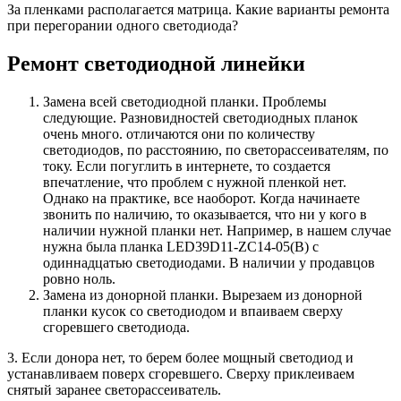
За пленками располагается матрица. Какие варианты ремонта
при перегорании одного светодиода?
Ремонт светодиодной линейки
Замена всей светодиодной планки. Проблемы
следующие. Разновидностей светодиодных планок
очень много. отличаются они по количеству
светодиодов, по расстоянию, по светорассеивателям, по
току. Если погуглить в интернете, то создается
впечатление, что проблем с нужной пленкой нет.
Однако на практике, все наоборот. Когда начинаете
звонить по наличию, то оказывается, что ни у кого в
наличии нужной планки нет. Например, в нашем случае
нужна была планка LED39D11-ZC14-05(B) c
одиннадцатью светодиодами. В наличии у продавцов
ровно ноль.
Замена из донорной планки. Вырезаем из донорной
планки кусок со светодиодом и впаиваем сверху
сгоревшего светодиода.
3. Если донора нет, то берем более мощный светодиод и
устанавливаем поверх сгоревшего. Сверху приклеиваем
снятый заранее светорассеиватель.