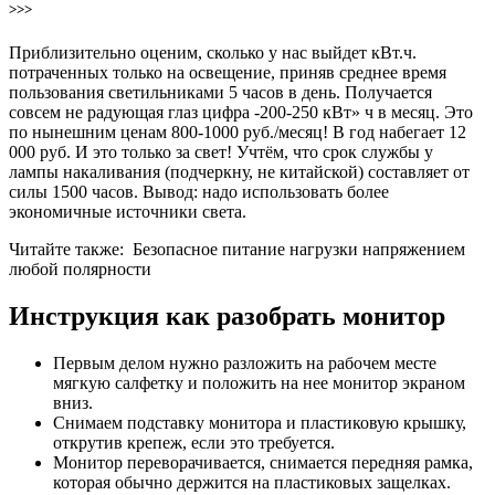
>>>
Приблизительно оценим, сколько у нас выйдет кВт.ч.
потраченных только на освещение, приняв среднее время
пользования светильниками 5 часов в день. Получается
совсем не радующая глаз цифра -200-250 кВт» ч в месяц. Это
по нынешним ценам 800-1000 руб./месяц! В год набегает 12
000 руб. И это только за свет! Учтём, что срок службы у
лампы накаливания (подчеркну, не китайской) составляет от
силы 1500 часов. Вывод: надо использовать более
экономичные источники света.
Читайте также:
Безопасное питание нагрузки напряжением
любой полярности
Инструкция как разобрать монитор
Первым делом нужно разложить на рабочем месте
мягкую салфетку и положить на нее монитор экраном
вниз.
Снимаем подставку монитора и пластиковую крышку,
открутив крепеж, если это требуется.
Монитор переворачивается, снимается передняя рамка,
которая обычно держится на пластиковых защелках.