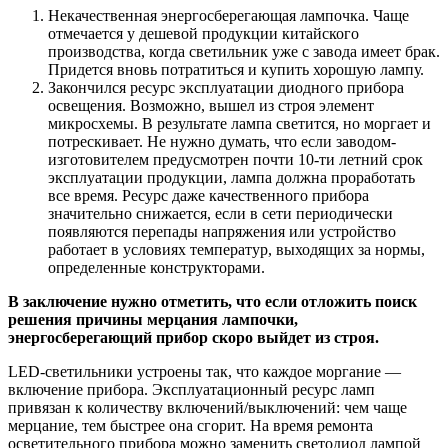
Некачественная энергосберегающая лампочка. Чаще
отмечается у дешевой продукции китайского
производства, когда светильник уже с завода имеет брак.
Придется вновь потратиться и купить хорошую лампу.
Закончился ресурс эксплуатации диодного прибора
освещения. Возможно, вышел из строя элемент
микросхемы. В результате лампа светится, но моргает и
потрескивает. Не нужно думать, что если заводом-
изготовителем предусмотрен почти 10-ти летний срок
эксплуатации продукции, лампа должна проработать
все время. Ресурс даже качественного прибора
значительно снижается, если в сети периодически
появляются перепады напряжения или устройство
работает в условиях температур, выходящих за нормы,
определенные конструкторами.
В заключение нужно отметить, что если отложить поиск
решения причины мерцания лампочки,
энергосберегающий прибор скоро выйдет из строя.
LED-светильники устроены так, что каждое моргание —
включение прибора. Эксплуатационный ресурс ламп
привязан к количеству включений/выключений: чем чаще
мерцание, тем быстрее она сгорит. На время ремонта
осветительного прибора можно заменить светодиод лампой