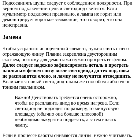
Подсоединять щупы следует с соблюдением полярности. При
верном подключении целый светодиод светится. Если
мультиметр подключен правильно, а лампа не горит или
демонстрирует короткое замыкание, это говорит, что она
неисправна.
Замена
Чтобы устранить испорченный элемент, нужно снять с него
отражающую линзу. Планка закреплена двусторонним
скотчем, поэтому для демонтажа нужно прогреть ее феном.
Далее следует надежно зафиксировать деталь и прогреть
паяльным феном снизу возле светодиода до тех пор, пока
не расплавится олово, и лампу не получится отсоединить
.
Впаивается новый светодиод таким же способом либо очень
тонким паяльником.
Важно! Действовать требуется очень осторожно,
чтобы не расплавить диод во время нагрева. Если
светодиод не подходит по размеру, то минусовую
площадку (обычно она больше плюсовой)
необходимо аккуратно подрезать, а затем впаять
лампу.
Если в процессе работы снимаются линзы, нужно учитывать,