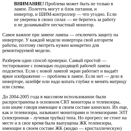
ВНИМАНИЕ!
Проблема может быть не только в
лампе. Полететь могут и блок питания, и
инвертор, и ШИМ-контроллер — что угодно. Если
не уверены в своих силах — не беритесь за работу
и не доламывайте несчастный монитор.
Самое важное при замене лампы — отключить защиту на
инверторе. У каждой модели инвертора свой алгоритм
работы, поэтому смотреть нужно конкретно для
ремонтируемой модели.
Разберем один способ проверки. Самый простой —
тестирование с помощью подходящей рабочей лампы
подсветки. Если с новой лампой экран работает и выдаёт
яркое изображение — проблема в лампе. Если нет — дело в
инверторе, шлейфе или надо копать глубже и менять матрицу
или схемы.
До 2004-2005 года в массовом использовании были
распространены в основном CRT мониторы и телевизоры,
или иначе говоря имеющие в своем составе кинескоп. Их еще,
как и телевизоры, называют мониторами и телевизорами ЭЛТ
(электронная – лучевая трубка) типа. Но прогресс не стоит на
месте и в свое время были выпущены ЖК телевизоры,
имеющие в своем составе ЖК (жидко — кристаллическую)