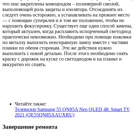
что они закреплены компаундом – полимерной смолой,
выполняющей роль защиты и изолятора. Отсоединять их
следует очень осторожно, а устанавливать на прежнее место
— с помощью суперклея и в том же положении, чтобы не
нарушить фокусировку. Существует еще один способ замены,
который актуален, когда расплавить испорченный светодиод
практически невозможно. Необходимо при помощи ножовки
по металлу выпилить неисправную лампу вместе с частями
планки по обеим сторонам. Эти же действия нужно
выполнить с новой деталью. После этого необходимо снять
краску с дорожек на куске со светодиодом и на планке и
аккуратно их спаять.
Читайте также:
Телевизор Samsung 55 QN85A Neo QLED 4K Smart TV
2021 (QE55QN85AAUXRU)
Завершение ремонта