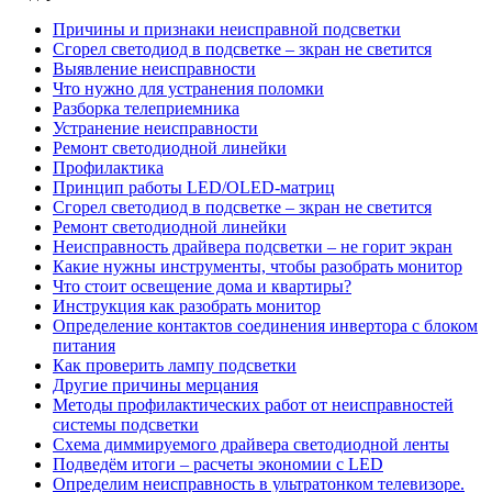
Причины и признаки неисправной подсветки
Сгорел светодиод в подсветке – зкран не светится
Выявление неисправности
Что нужно для устранения поломки
Разборка телеприемника
Устранение неисправности
Ремонт светодиодной линейки
Профилактика
Принцип работы LED/OLED-матриц
Сгорел светодиод в подсветке – зкран не светится
Ремонт светодиодной линейки
Неисправность драйвера подсветки – не горит экран
Какие нужны инструменты, чтобы разобрать монитор
Что стоит освещение дома и квартиры?
Инструкция как разобрать монитор
Определение контактов соединения инвертора с блоком
питания
Как проверить лампу подсветки
Другие причины мерцания
Методы профилактических работ от неисправностей
системы подсветки
Схема диммируемого драйвера светодиодной ленты
Подведём итоги – расчеты экономии с LED
Определим неисправность в ультратонком телевизоре.