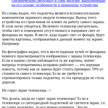
Органический светодиод и Oled дисплей, выполненный
на его основе: особенности и принципы устройства
Из схемы видно, что подсветка является вспомогательным
компонентом экранного модуля телевизора. Выход этого
устройства из строя никак не влияет на работу самого экрана.
В этом легко убедиться. Включите телевизор (желательно,
чтобы свет в помещении отсутствовал) и направьте свет от
фонарика на экран. В месте, куда падает свет от фонаря, будет
заметна картинка, отображаемая в данный момент на экране.
Например:
На фотографии видно, что в месте падения лучей от фонарика
немного просматривается изображение с экрана телевизора.
Если в вашем случае наблюдается та же картина, значит
матрица телеприемника исправно работает — это хорошая
новость, потому как ее замена будет стоить примерно 70% от
стоимости самого телевизора. Если же требуется
отремонтировать только подсветку, то эта процедура не столь
дорогая.
Не горит экран телевизора –>
Что делать, когда не горит экран телевизора? Если в
телевизоре со светодиодной подсветкой не светится экран, т.е.
не горит подсветка, то его можно починить. Это не