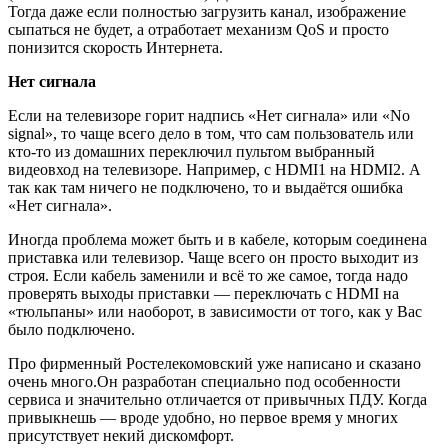
Тогда даже если полностью загрузить канал, изображение
сыпаться не будет, а отработает механизм QoS и просто
понизится скорость Интернета.
Нет сигнала
Если на телевизоре горит надпись «Нет сигнала» или «No
signal», то чаще всего дело в том, что сам пользователь или
кто-то из домашних переключил пультом выбранный
видеовход на телевизоре. Например, с HDMI1 на HDMI2. А
так как там ничего не подключено, то и выдаётся ошибка
«Нет сигнала».
Иногда проблема может быть и в кабеле, которым соединена
приставка или телевизор. Чаще всего он просто выходит из
строя. Если кабель заменили и всё то же самое, тогда надо
проверять выходы приставки — переключать с HDMI на
«тюльпаны» или наоборот, в зависимости от того, как у Вас
было подключено.
Про фирменный Ростелекомовский уже написано и сказано
очень много.Он разработан специально под особенности
сервиса и значительно отличается от привычных ПДУ. Когда
привыкнешь — вроде удобно, но первое время у многих
присутствует некий дискомфорт.