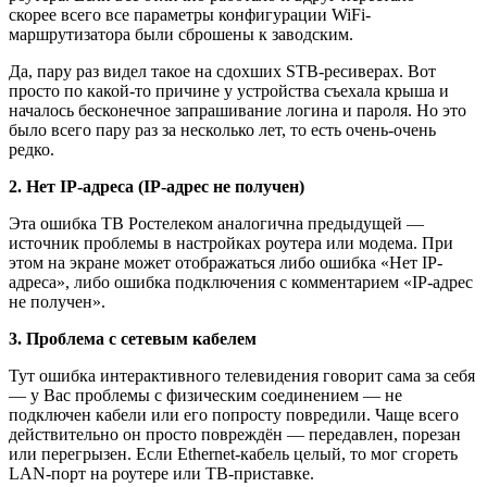
скорее всего все параметры конфигурации WiFi-
маршрутизатора были сброшены к заводским.
Да, пару раз видел такое на сдохших STB-ресиверах. Вот
просто по какой-то причине у устройства съехала крыша и
началось бесконечное запрашивание логина и пароля. Но это
было всего пару раз за несколько лет, то есть очень-очень
редко.
2. Нет IP-адреса (IP-адрес не получен)
Эта ошибка ТВ Ростелеком аналогична предыдущей —
источник проблемы в настройках роутера или модема. При
этом на экране может отображаться либо ошибка «Нет IP-
адреса», либо ошибка подключения с комментарием «IP-адрес
не получен».
3. Проблема с сетевым кабелем
Тут ошибка интерактивного телевидения говорит сама за себя
— у Вас проблемы с физическим соединением — не
подключен кабели или его попросту повредили. Чаще всего
действительно он просто повреждён — передавлен, порезан
или перегрызен. Если Ethernet-кабель целый, то мог сгореть
LAN-порт на роутере или ТВ-приставке.