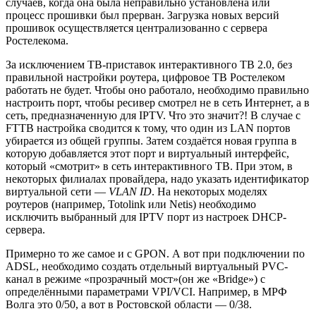
случаев, когда она была неправильно установлена или
процесс прошивки был прерван. Загрузка новых версий
прошивок осуществляется централизованно с сервера
Ростелекома.
За исключением ТВ-приставок интерактивного ТВ 2.0, без
правильной настройки роутера, цифровое ТВ Ростелеком
работать не будет. Чтобы оно работало, необходимо правильно
настроить порт, чтобы ресивер смотрел не в сеть Интернет, а в
сеть, предназначенную для IPTV. Что это значит?! В случае с
FTTB настройка сводится к тому, что один из LAN портов
убирается из общей группы. Затем создаётся новая группа в
которую добавляется этот порт и виртуальный интерфейс,
который «смотрит» в сеть интерактивного ТВ. При этом, в
некоторых филиалах провайдера, надо указать идентификатор
виртуальной сети —
VLAN ID
. На некоторых моделях
роутеров (например, Totolink или Netis) необходимо
исключить выбранный для IPTV порт из настроек DHCP-
сервера.
Примерно то же самое и с GPON. А вот при подключении по
ADSL, необходимо создать отдельный виртуальный PVC-
канал в режиме «прозрачный мост»(он же «Bridge») с
определёнными параметрами VPI/VCI. Например, в МРФ
Волга это 0/50, а вот в Ростовской области — 0/38.