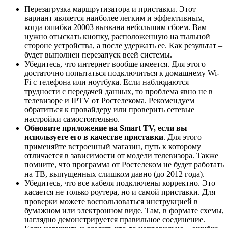
Перезагрузка маршрутизатора и приставки. Этот
вариант является наиболее легким и эффективным,
когда ошибка 20003 вызвана небольшим сбоем. Вам
нужно отыскать кнопку, расположенную на тыльной
стороне устройства, а после удержать ее. Как результат –
будет выполнен перезапуск всей системы.
Убедитесь, что интернет вообще имеется. Для этого
достаточно попытаться подключиться к домашнему Wi-
Fi с телефона или ноутбука. Если наблюдаются
трудности с передачей данных, то проблема явно не в
телевизоре и IPTV от Ростелекома. Рекомендуем
обратиться к провайдеру или проверить сетевые
настройки самостоятельно.
Обновите приложение на Smart TV, если вы
используете его в качестве приставки
. Для этого
применяйте встроенный магазин, путь к которому
отличается в зависимости от модели телевизора. Также
помните, что программа от Ростелеком не будет работать
на ТВ, выпущенных слишком давно (до 2012 года).
Убедитесь, что все кабеля подключены корректно. Это
касается не только роутера, но и самой приставки. Для
проверки можете воспользоваться инструкцией в
бумажном или электронном виде. Там, в формате схемы,
наглядно демонстрируется правильное соединение.