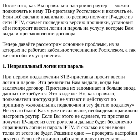
После того, как Вы правильно настроили роутер — можно
подключать к нему ТВ-приставку Ростелеком и включать её.
Если всё сделано правильно, то ресивер получит IP-адрес из
сети IPTV, скачает последнюю версию прошивки, установит
её и попросит ввести логин и пароль на услугу, которые Вам
выдали при заключении договора.
Теперь давайте рассмотрим основные проблемы, из-за
которых не работает кабельное телевидение Ростелеком, а так
же способы их устранения.
1. Неправильный логин или пароль
При первом подключении STB-приставка просит ввести
логин и пароль. Эти реквизиты Вам выдали, когда Вы
заключали договор. Приставка их запоминает и больше ввода
данных не требуется. Это в идеале. Но, как правило,
пользователи инструкций не читают и действуют по
принципу «холодильник подключил и эту фигню подключу».
Не тут-то было! Как я уже писал выше, необходимо правильно
настроить роутер. Если Вы этого не сделаете, то приставка
получит IP-адрес из сети роутера и дальше будет бесконечно
спрашивать логин и пароль IPTV. И сколько их ни вводи —
толка от этого не будет. Решение одно — проверять настройки
роутера. Если всё отлично работало и вдруг перестало —