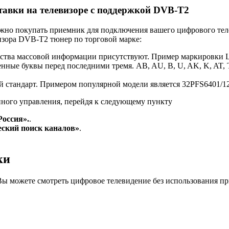
тавки на телевизоре с поддержкой DVB-T2
ужно покупать приемник для подключения вашего цифрового тел
изора DVB-T2 тюнер по торговой марке:
дства массовой информации присутствуют. Пример маркировки 
нные буквы перед последними тремя. AB, AU, B, U, AK, K, AT, 
ый стандарт. Примером популярной модели является 32PFS6401/12
ного управления, перейдя к следующему пункту
Россия».
.
ский поиск каналов»
.
ки
ы можете смотреть цифровое телевидение без использования пр