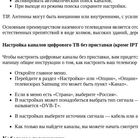
активировать автоматический поиск каналов;
При выходе из режима поиска сохраните настройки.
TIP. Антенны могут быть внешними или внутренними, с усилите
Основным преимуществом наземного телевидения является отсут
естественных препятствий в виде холмов, высоких зданий, дер
Настройка каналов цифрового ТВ без приставки (кроме IP
Чтобы настроить цифровые каналы без приставки, вам придетс
напишу общие инструкции о том, как настроить ваш телевизор 
Откройте главное меню.
Перейдите в раздел «Настройки» или «Опции», «Опции» и
телевизорах Samsung это может быть пункт «Канал».
Если в меню есть «Страна», выберите «Россия».
В настройках может понадобиться выбрать тип сигнала —
называется «DVB-T».
В настройках выберите источник сигнала — кабель или а
Как только вы найдете каналы, вы можете начать смотрет