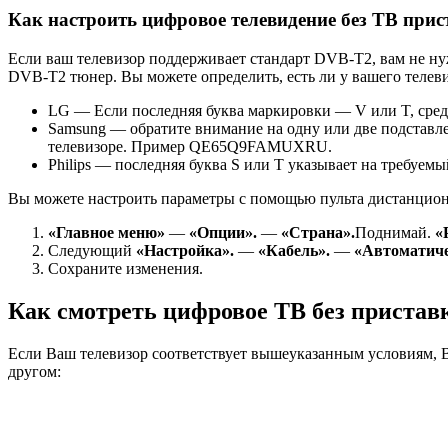
Как настроить цифровое телевидение без ТВ прис
Если ваш телевизор поддерживает стандарт DVB-T2, вам не н
DVB-T2 тюнер. Вы можете определить, есть ли у вашего телев
LG — Если последняя буква маркировки — V или T, сре
Samsung — обратите внимание на одну или две подставле
телевизоре. Пример QE65Q9FAMUXRU.
Philips — последняя буква S или T указывает на требуем
Вы можете настроить параметры с помощью пульта дистанцион
«Главное меню»
—
«Опции».
—
«Страна».
Поднимай.
«
Следующий
«Настройка».
—
«Кабель».
—
«Автоматиче
Сохраните изменения.
Как смотреть цифровое ТВ без пристав
Если Ваш телевизор соответствует вышеуказанным условиям, В
другом: