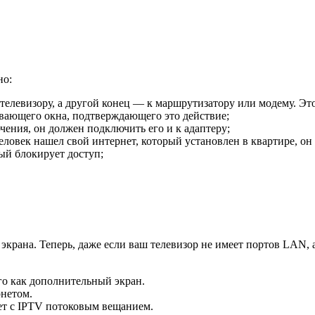
но:
елевизору, а другой конец — к маршрутизатору или модему. Это
ывающего окна, подтверждающего это действие;
чения, он должен подключить его и к адаптеру;
еловек нашел свой интернет, который установлен в квартире, он
ый блокирует доступ;
экрана. Теперь, даже если ваш телевизор не имеет портов LAN,
го как дополнительный экран.
нетом.
ет с IPTV потоковым вещанием.