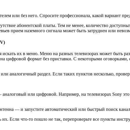
лем или без него. Спросите профессионала, какой вариант пред
ствие абонентской платы. Тем не менее, количество доступных 
евьев прием наземного сигнала может быть затруднен или невоз
TV)
я искать их в меню. Меню на разных телевизорах может быть ра
на цифровой формат без приставки. С некоторыми оговорками, о
ли аналогичный раздел. Если таких пунктов несколько, проверь
 аналоговый или цифровой. Например, на телевизорах Sony это 
нтенна — и запустите автоматический или быстрый поиск канал
ь их. Если что-то пошло не так, перепроверьте все пункты инс