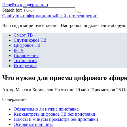
Перейти к содержанию
Search for:
Сonftv.ru - информационный сайт о телевидении
Ваш гид в мире телевидения. Настройка, подключение оборудо
Смарт ТВ
Спутниковое ТВ
Цифровое ТВ
IPTV
Приложения
Технологии
Интересное
Что нужно для приема цифрового эфирн
Автор
Максим Коновалов
На чтение
29 мин.
Просмотров
26
Оп
Содержание
Обязательно ли нужна приставка
Как смотреть цифровое ТВ без приставки
Плюсы и минусы просмотра без приставки
Основные причины