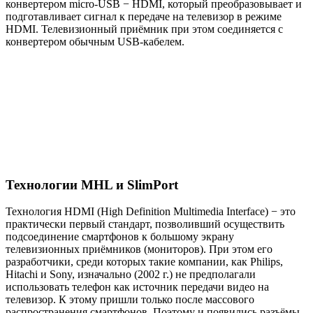
конвертером micro-USB − HDMI, который преобразовывает и
подготавливает сигнал к передаче на телевизор в режиме
HDMI. Телевизионный приёмник при этом соединяется с
конвертером обычным USB-кабелем.
Технологии MHL и SlimPort
Технология HDMI (High Definition Multimedia Interface) − это
практически первый стандарт, позволивший осуществить
подсоединение смартфонов к большому экрану
телевизионных приёмников (мониторов). При этом его
разработчики, среди которых такие компании, как Philips,
Hitachi и Sony, изначально (2002 г.) не предполагали
использовать телефон как источник передачи видео на
телевизор. К этому пришли только после массового
распространения смартфонов. Поэтому и появились разъёмы