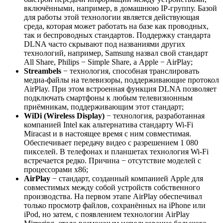
включёнными, например, в домашнюю IP-группу. Базой
для работы этой технологии является действующая
среда, которая может работать на базе как проводных,
так и беспроводных стандартов. Поддержку стандарта
DLNA часто скрывают под названиями других
технологий, например, Samsung назвал свой стандарт
All Share, Philips − Simple Share, а Apple − AirPlay;
Streambels
− технология, способная транслировать
медиа-файлы на телевизоры, поддерживающие протокол
AirPlay. При этом встроенная функция DLNA позволяет
подключать смартфоны к любым телевизионным
приёмникам, поддерживающим этот стандарт;
WiDi (Wireless Display)
− технология, разработанная
компанией Intel как альтернатива стандарту Wi-Fi
Miracast и в настоящее время с ним совместимая.
Обеспечивает передачу видео с разрешением 1 080
пикселей. В телефонах и планшетах технология Wi-Fi
встречается редко. Причина − отсутствие моделей с
процессорами х86;
AirPlay
− стандарт, созданный компанией Apple для
совместимых между собой устройств собственного
производства. На первом этапе AirPlay обеспечивал
только просмотр файлов, сохранённых на iPhone или
iPod, но затем, с появлением технологии AirPlay