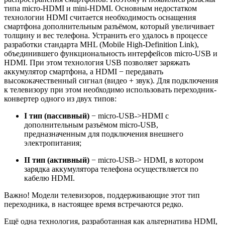
типа micro-HDMI и mini-HDMI. Основным недостатком
технологии HDMI считается необходимость оснащения
смартфона дополнительным разъёмом, который увеличивает
толщину и вес телефона. Устранить его удалось в процессе
разработки стандарта MHL (Mobile High-Definition Link),
объединившего функциональность интерфейсов micro-USB и
HDMI. При этом технология USB позволяет заряжать
аккумулятор смартфона, а HDMI − передавать
высококачественный сигнал (видео + звук). Для подключения
к телевизору при этом необходимо использовать переходник-
конвертер одного из двух типов:
I тип (пассивный)
− micro-USB->HDMI c
дополнительным разъёмом micro-USB,
предназначенным для подключения внешнего
электропитания;
II тип (активный)
− micro-USB-> HDMI, в котором
зарядка аккумулятора телефона осуществляется по
кабелю HDMI.
Важно! Модели телевизоров, поддерживающие этот тип
переходника, в настоящее время встречаются редко.
Ещё одна технология, разработанная как альтернатива HDMI,