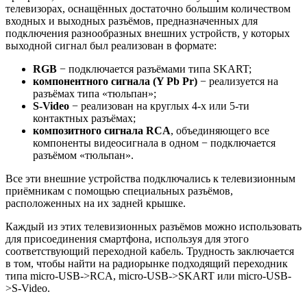
телевизорах, оснащённых достаточно большим количеством
входных и выходных разъёмов, предназначенных для
подключения разнообразных внешних устройств, у которых
выходной сигнал был реализован в формате:
RGB
− подключается разъёмами типа SKART;
компонентного сигнала (Y Pb Pr)
− реализуется на
разъёмах типа «тюльпан»;
S-Video
− реализован на круглых 4-х или 5-ти
контактных разъёмах;
композитного сигнала RCA
, объединяющего все
компоненты видеосигнала в одном − подключается
разъёмом «тюльпан».
Все эти внешние устройства подключались к телевизионным
приёмникам с помощью специальных разъёмов,
расположенных на их задней крышке.
Каждый из этих телевизионных разъёмов можно использовать
для присоединения смартфона, используя для этого
соответствующий переходной кабель. Трудность заключается
в том, чтобы найти на радиорынке подходящий переходник
типа micro-USB->RCA, micro-USB->SKART или micro-USB-
>S-Video.