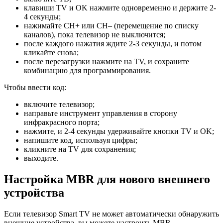
клавиши TV и OK нажмите одновременно и держите 2-
4 секунды;
нажимайте CH+ или CH– (перемещение по списку
каналов), пока телевизор не выключится;
после каждого нажатия ждите 2-3 секунды, и потом
кликайте снова;
после перезагрузки нажмите на TV, и сохраните
комбинацию для программирования.
Чтобы ввести код:
включите телевизор;
направьте инструмент управления в сторону
инфракрасного порта;
нажмите, и 2-4 секунды удерживайте кнопки TV и OK;
напишите код, используя цифры;
кликните на TV для сохранения;
выходите.
Настройка MBR для нового внешнего
устройства
Если телевизор Smart TV не может автоматически обнаружить
внешние устройства, вы можете настроить MBR