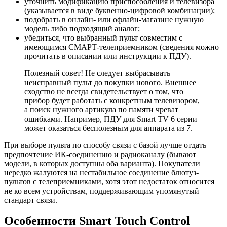
уточнить модификацию приспособления и телевизора
(указывается в виде буквенно-цифровой комбинации);
подобрать в онлайн- или офлайн-магазине нужную
модель либо подходящий аналог;
убедиться, что выбранный пульт совместим с
имеющимся СМАРТ-телеприемником (сведения можно
прочитать в описании или инструкции к ПДУ).
Полезный совет! Не следует выбрасывать
неисправный пульт до покупки нового. Внешнее
сходство не всегда свидетельствует о том, что
прибор будет работать с конкретным телевизором,
а поиск нужного артикула по памяти чреват
ошибками. Например, ПДУ для Smart TV 6 серии
может оказаться бесполезным для аппарата из 7.
При выборе пульта по способу связи с базой лучше отдать
предпочтение ИК-соединению и радиоканалу (бывают
модели, в которых доступны оба варианта). Покупатели
нередко жалуются на нестабильное соединение блютуз-
пультов с телеприемниками, хотя этот недостаток относится
не ко всем устройствам, поддерживающим упомянутый
стандарт связи.
Особенности Smart Touch Control