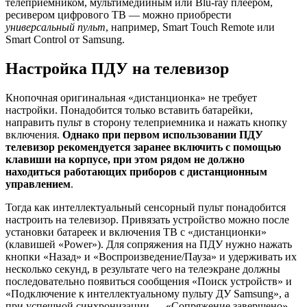
телеприемником, мультимедийным или Blu-ray плеером,
ресивером цифрового ТВ — можно приобрести
универсальный пульт
, например, Smart Touch Remote или
Smart Control от Samsung.
Настройка ПДУ на телевизор
Кнопочная оригинальная «дистанционка» не требует
настройки. Понадобится только вставить батарейки,
направить пульт в сторону телеприемника и нажать кнопку
включения.
Однако при первом использовании ПДУ
телевизор рекомендуется заранее включить с помощью
клавиши на корпусе, при этом рядом не должно
находиться работающих приборов с дистанционным
управлением
.
Тогда как интеллектуальный сенсорный пульт понадобится
настроить на телевизор. Привязать устройство можно после
установки батареек и включения ТВ с «дистанционки»
(клавишей «Power»). Для сопряжения на ПДУ нужно нажать
кнопки «Назад» и «Воспроизведение/Пауза» и удерживать их
несколько секунд, в результате чего на телеэкране должны
последовательно появиться сообщения «Поиск устройств» и
«Подключение к интеллектуальному пульту ДУ Samsung», а
при успешной синхронизации — «Сопряжение завершено».