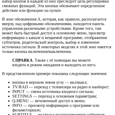
набор кнопок в каждой из них преследует цель регулировки
смежных функций. Эти кнопки обозначают определенное
действие или функцию на пульте.
В зоне обозначения А, которая, как правило, располагается
вверху, над цифровыми обозначениями, находится панель
управления различными устройствами. Кроме того, там
может быть быстрый доступ к основному меню, просмотр
информации о канале и вещаемой программе, отображение
субтитров, родительский контроль, выбор и изменение
источника сигнала. В некоторых моделях в этой зоне имеется
только кнопка включения/выключения.
СПРАВКА
. Также с её помощью вы можете
входить в режим ожидания и выходить из него.
В представленном примере показаны следующие значения:
кнопка в верхнем левом углу — вкл/выкл;
TV/RAD — переход с телевизора на радио и наоборот;
INPUT — смена источника входного сигнала;
SETTINGS — переход к основным параметрам;
Q.MENU — мгновенный доступ к меню;
INFO — просмотр информации о программе или
фильме/сериале;
SUBTITLE — вкл/выкл воспроизведения субтитров.