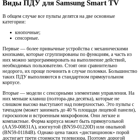
Виды ПДУ для Samsung Smart TV
В общем случае все пульты делятся на две основные
категории:
кнопочные;
сенсорные.
Первые — более привычные устройства с механическими
кнопками, которые сгруппированы по функциям, а часть из
них можно запрограммировать на выполнение действий,
необходимых пользователю. Стоят они сравнительно
недорого, их проще починить в случае поломки. Большинство
таких ПДУ выполняются в стандартном прямоугольном
корпусе.
Вторые — модели с сенсорными элементами управления. На
них меньше клавиш (полтора-два десятка), которые не
слишком высоко выступают над поверхностью. Это пульты с
тачпадом (может занимать до 40 % площади лицевой панели),
гироскопом и встроенным микрофоном. Они легкие и
компактные. Форма корпуса может быть прямоугольной
(AA59-00831A), изогнутой (BN59-01220D) или овальной
(BN59-01184B). Однако цена таких «дистанционок» порой
достигает трети стоимости телевизора. Поэтому дорогой