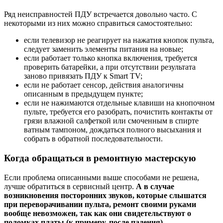
Ряд неисправностей ПДУ встречается довольно часто. С
некоторыми из них можно справиться самостоятельно:
если телевизор не реагирует на нажатия кнопок пульта,
следует заменить элементы питания на новые;
если работает только кнопка включения, требуется
проверить батарейки, а при отсутствии результата
заново привязать ПДУ к Smart TV;
если не работает сенсор, действия аналогичны
описанным в предыдущем пункте;
если не нажимаются отдельные клавиши на кнопочном
пульте, требуется его разобрать, почистить контакты от
грязи влажной салфеткой или смоченным в спирте
ватным тампоном, дождаться полного высыхания и
собрать в обратной последовательности.
Когда обращаться в ремонтную мастерскую
Если проблема описанными выше способами не решена,
лучше обратиться в сервисный центр.
А в случае
возникновения посторонних звуков, которые слышатся
при переворачивании пульта, ремонт своими руками
вообще невозможен, так как они свидетельствуют о
поломках платы (к примеру, после падения).