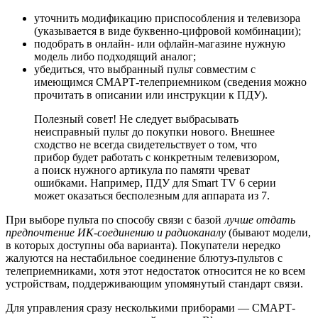
уточнить модификацию приспособления и телевизора
(указывается в виде буквенно-цифровой комбинации);
подобрать в онлайн- или офлайн-магазине нужную
модель либо подходящий аналог;
убедиться, что выбранный пульт совместим с
имеющимся СМАРТ-телеприемником (сведения можно
прочитать в описании или инструкции к ПДУ).
Полезный совет! Не следует выбрасывать
неисправный пульт до покупки нового. Внешнее
сходство не всегда свидетельствует о том, что
прибор будет работать с конкретным телевизором,
а поиск нужного артикула по памяти чреват
ошибками. Например, ПДУ для Smart TV 6 серии
может оказаться бесполезным для аппарата из 7.
При выборе пульта по способу связи с базой
лучше отдать
предпочтение ИК-соединению и радиоканалу
(бывают модели,
в которых доступны оба варианта). Покупатели нередко
жалуются на нестабильное соединение блютуз-пультов с
телеприемниками, хотя этот недостаток относится не ко всем
устройствам, поддерживающим упомянутый стандарт связи.
Для управления сразу несколькими приборами — СМАРТ-