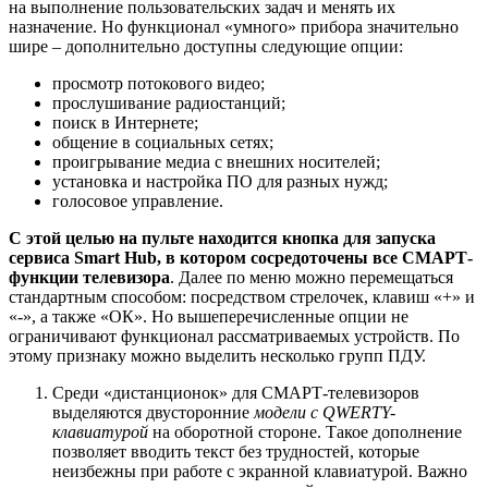
на выполнение пользовательских задач и менять их
назначение. Но функционал «умного» прибора значительно
шире – дополнительно доступны следующие опции:
просмотр потокового видео;
прослушивание радиостанций;
поиск в Интернете;
общение в социальных сетях;
проигрывание медиа с внешних носителей;
установка и настройка ПО для разных нужд;
голосовое управление.
С этой целью на пульте находится кнопка для запуска
сервиса Smart Hub, в котором сосредоточены все СМАРТ-
функции телевизора
. Далее по меню можно перемещаться
стандартным способом: посредством стрелочек, клавиш «+» и
«-», а также «ОК». Но вышеперечисленные опции не
ограничивают функционал рассматриваемых устройств. По
этому признаку можно выделить несколько групп ПДУ.
Среди «дистанционок» для СМАРТ-телевизоров
выделяются двусторонние
модели с QWERTY-
клавиатурой
на оборотной стороне. Такое дополнение
позволяет вводить текст без трудностей, которые
неизбежны при работе с экранной клавиатурой. Важно