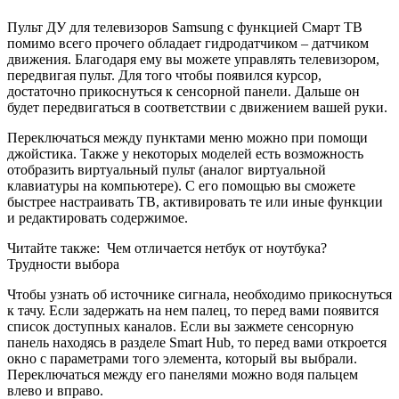
Пульт ДУ для телевизоров Samsung с функцией Смарт ТВ
помимо всего прочего обладает гидродатчиком – датчиком
движения. Благодаря ему вы можете управлять телевизором,
передвигая пульт. Для того чтобы появился курсор,
достаточно прикоснуться к сенсорной панели. Дальше он
будет передвигаться в соответствии с движением вашей руки.
Переключаться между пунктами меню можно при помощи
джойстика. Также у некоторых моделей есть возможность
отобразить виртуальный пульт (аналог виртуальной
клавиатуры на компьютере). С его помощью вы сможете
быстрее настраивать ТВ, активировать те или иные функции
и редактировать содержимое.
Читайте также:
Чем отличается нетбук от ноутбука?
Трудности выбора
Чтобы узнать об источнике сигнала, необходимо прикоснуться
к тачу. Если задержать на нем палец, то перед вами появится
список доступных каналов. Если вы зажмете сенсорную
панель находясь в разделе Smart Hub, то перед вами откроется
окно с параметрами того элемента, который вы выбрали.
Переключаться между его панелями можно водя пальцем
влево и вправо.