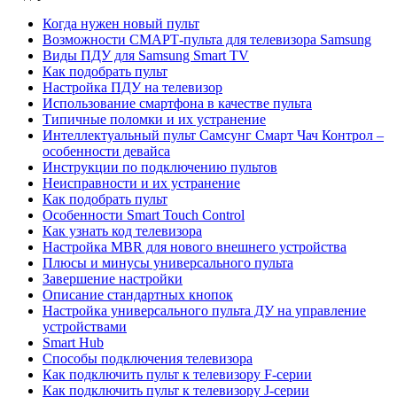
Когда нужен новый пульт
Возможности СМАРТ-пульта для телевизора Samsung
Виды ПДУ для Samsung Smart TV
Как подобрать пульт
Настройка ПДУ на телевизор
Использование смартфона в качестве пульта
Типичные поломки и их устранение
Интеллектуальный пульт Самсунг Смарт Чач Контрол –
особенности девайса
Инструкции по подключению пультов
Неисправности и их устранение
Как подобрать пульт
Особенности Smart Touch Control
Как узнать код телевизора
Настройка MBR для нового внешнего устройства
Плюсы и минусы универсального пульта
Завершение настройки
Описание стандартных кнопок
Настройка универсального пульта ДУ на управление
устройствами
Smart Hub
Способы подключения телевизора
Как подключить пульт к телевизору F-серии
Как подключить пульт к телевизору J-серии