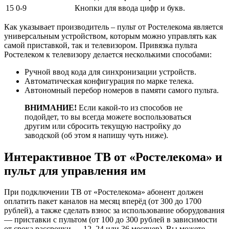
15
0-9
Кнопки для ввода цифр и букв.
Как указывает производитель – пульт от Ростелекома является
универсальным устройством, которым можно управлять как
самой приставкой, так и телевизором. Привязка пульта
Ростелеком к телевизору делается несколькими способами:
Ручной ввод кода для синхронизации устройств.
Автоматическая конфигурация по марке телека.
Автономный перебор номеров в памяти самого пульта.
ВНИМАНИЕ!
Если какой-то из способов не
подойдет, то вы всегда можете воспользоваться
другим или сбросить текущую настройку до
заводской (об этом я напишу чуть ниже).
Интерактивное ТВ от «Ростелекома» и
пульт для управления им
При подключении ТВ от «Ростелекома» абонент должен
оплатить пакет каналов на месяц вперёд (от 300 до 1700
рублей), а также сделать взнос за использование оборудования
— приставки с пультом (от 100 до 300 рублей в зависимости
от срока рассрочки — 12, 24 или 36 месяцев). Вы можете