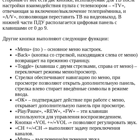
настройки взаимодействия пульта с телевизором – «TV»,
отвечающая за включение/выключение телеприёмника, и
«A/V», позволяющая переставить ТВ на видеовыход. В
нижней части ПДУ располагается цифровая панель с
клавишами от 0 до 9.
Другие кнопки выполняют следующие функции:
«Menu» (по ) – основное меню настроек.
«Back» (кнопка со стрелкой, находящаяся слева от меню)
возвращает на прежнюю страницу.
«Toggle» (клавиша с двумя стрелками, справа от меню) –
переключает режимы меню/просмотр.
Стрелки обеспечивают навигацию по меню, при
просмотре позволяют открыть дополнительную панель,
стрелка влево стирает введённые символы в режиме
ввода.
«ОК» – подтверждает действие при работе с меню,
открывает дополнительную панель при просмотре.
«Play/Pause», «REW», «FW» – эти клавиши
используются для управления воспроизведением.
Кнопки «VOL +»/«VOL -» позволяют регулировать звук.
«CH +»/«CH -» выполняют задачу переключения
каналов.
«Mute» – выключение/включения звука.