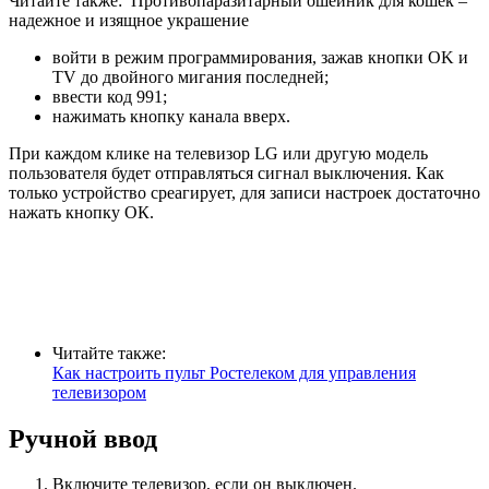
Читайте также:
Противопаразитарный ошейник для кошек ‒
надежное и изящное украшение
войти в режим программирования, зажав кнопки OK и
TV до двойного мигания последней;
ввести код 991;
нажимать кнопку канала вверх.
При каждом клике на телевизор LG или другую модель
пользователя будет отправляться сигнал выключения. Как
только устройство среагирует, для записи настроек достаточно
нажать кнопку ОК.
Читайте также:
Как настроить пульт Ростелеком для управления
телевизором
Ручной ввод
Включите телевизор, если он выключен.