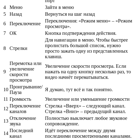
порт
4
Меню
Зайти в меню
5
Назад
Вернуться на шаг назад
Переключения: «Режим меню» – «Режим
6
Переключение
просмотра».
7
ОК
Кнопка подтверждения действия.
Для навигации в меню. Чтобы быстрее
пролистать большой список, нужно
8
Стрелки
просто зажать одну из представленных
клавиш.
Перемотка или
Увеличение скорости просмотра. Если
увеличение
9
нажать на одну кнопку несколько раз, то
скорости
видео начнёт перематываться.
просмотра
Проигрывание/
10
Я думаю, тут всё и так понятно.
Пауза
11
Громкость
Увеличение или уменьшение громкости
Переключение
Стрелка «Вверх» – следующий канал.
12
каналов
Стрелка «Вниз» – предыдущий канал.
Отключение
Полностью выключает любое звуковое
13
звука
сопровождение.
Последний
Идёт переключение между двумя
14
канал
последними просмотренными каналами.