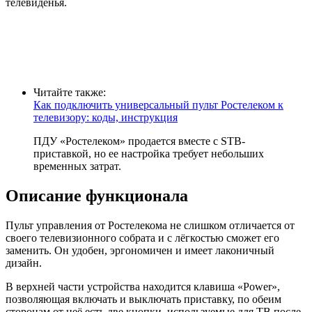
телевиденья.
Читайте также:
Как подключить универсальный пульт Ростелеком к
телевизору: коды, инструкция
ПДУ «Ростелеком» продается вместе с STB-
приставкой, но ее настройка требует небольших
временных затрат.
Описание функционала
Пульт управления от Ростелекома не слишком отличается от
своего телевизионного собрата и с лёгкостью сможет его
заменить. Он удобен, эргономичен и имеет лаконичный
дизайн.
В верхней части устройства находится клавиша «Power»,
позволяющая включать и выключать приставку, по обеим
сторонам от неё есть две кнопки, используемые для ТВ после