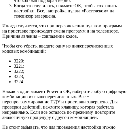
что код был подобран верно.
Когда это случилось, нажмите ОК, чтобы сохранить
настройки. Все, настройка пульта «Ростелеком» на
телевизор завершена.
Иногда случается, что при переключении пультом программ
на приставке происходит смена программ и на телевизоре.
Причина явления – совпадение кодов.
Чтобы его убрать, введите одну из нижеперечисленных
кодовых комбинаций:
3220;
3221;
3222;
3223;
3224.
Нажав в один момент Power и ОК, наберите любую цифровую
комбинацию из вышеперечисленных. Все −
перепрограммирование ПДУ и приставки завершено. Для
проверки действий, нажмите клавишу, которая работала
неправильно. Если все осталось по-прежнему, повторите
аналогичную процедуру с другой комбинацией.
Не стоит забывать, что для проведения настройки нужно