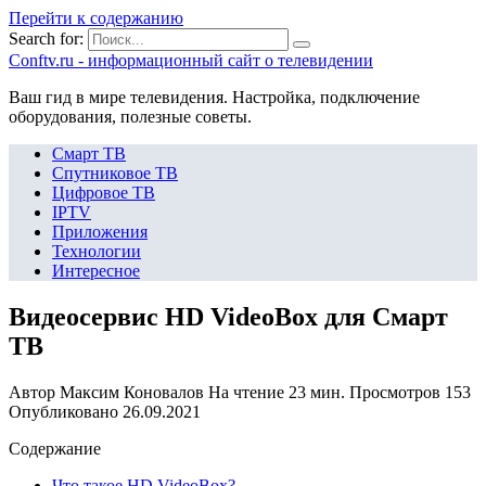
Перейти к содержанию
Search for:
Сonftv.ru - информационный сайт о телевидении
Ваш гид в мире телевидения. Настройка, подключение
оборудования, полезные советы.
Смарт ТВ
Спутниковое ТВ
Цифровое ТВ
IPTV
Приложения
Технологии
Интересное
Видеосервис HD VideoBox для Смарт
ТВ
Автор
Максим Коновалов
На чтение
23 мин.
Просмотров
153
Опубликовано
26.09.2021
Содержание
Что такое HD VideoBox?