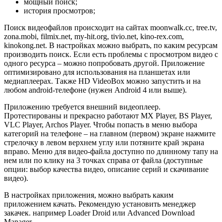
мощный поиск;
история просмотров;
Поиск видеофайлов происходит на сайтах moonwalk.cc, tree.tv,
zona.mobi, filmix.net, my-hit.org, tivio.net, kino-rex.com,
kinokong.net. В настройках можно выбрать, по каким ресурсам
производить поиск. Если есть проблемы с просмотром видео с
одного ресурса – можно попробовать другой. Приложение
оптимизировано для использования на планшетах или
медиаплеерах. Также HD VideoBox можно запустить и на
любом android-телефоне (нужен Android 4 или выше).
Приложению требуется внешний видеоплеер.
Протестированы и прекрасно работают MX Player, BS Player,
VLC Player, Archos Player. Чтобы попасть в меню выбора
категорий на телефоне – на главном (первом) экране нажмите
стрелочку в левом верхнем углу или потяните край экрана
вправо. Меню для видео-файла доступно по длинному тапу на
нем или по клику на 3 точках справа от файла (доступные
опции: выбор качества видео, описание серий и скачивание
видео).
В настройках приложения, можно выбрать каким
приложением качать. Рекомендую установить менеджер
закачек. например Loader Droid или Advanced Download
Manager.