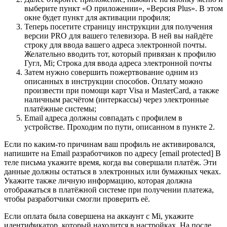
выберите пункт «О приложении», «Версия Plus». В этом
окне будет пункт для активации профиля;
Теперь посетите страницу инструкции для получения
версии PRO для вашего телевизора. В ней вы найдёте
строку для ввода вашего адреса электронной почты.
Желательно вводить тот, который привязан к профилю
Гугл, Mi; Строка для ввода адреса электронной почты
Затем нужно совершить пожертвование одним из
описанных в инструкции способов. Оплату можно
произвести при помощи карт Visa и MasterCard, а также
наличным расчётом (интеркассы) через электронные
платёжные системы;
Email адреса должны совпадать с профилем в
устройстве. Проходим по пути, описанном в пункте 2.
Если по каким-то причинам ваш профиль не активировался,
напишите на Email разработчиков по адресу [email protected] В
теле письма укажите время, когда вы совершали платёж. Эти
данные должны остаться в электронных или бумажных чеках.
Укажите также личную информацию, которая должна
отображаться в платёжной системе при получении платежа,
чтобы разработчики смогли проверить её.
Если оплата была совершена на аккаунт с Mi, укажите
идентификатор, который находится в настройках. На после