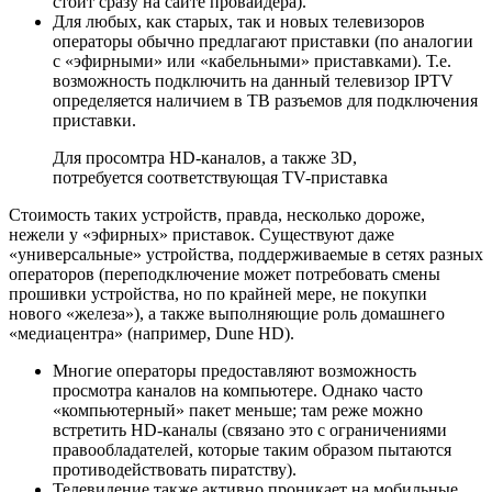
стоит сразу на сайте провайдера).
Для любых, как старых, так и новых телевизоров
операторы обычно предлагают приставки (по аналогии
с «эфирными» или «кабельными» приставками). Т.е.
возможность подключить на данный телевизор IPTV
определяется наличием в ТВ разъемов для подключения
приставки.
Для просомтра HD-каналов, а также 3D,
потребуется соответствующая TV-приставка
Стоимость таких устройств, правда, несколько дороже,
нежели у «эфирных» приставок. Существуют даже
«универсальные» устройства, поддерживаемые в сетях разных
операторов (переподключение может потребовать смены
прошивки устройства, но по крайней мере, не покупки
нового «железа»), а также выполняющие роль домашнего
«медиацентра» (например, Dune HD).
Многие операторы предоставляют возможность
просмотра каналов на компьютере. Однако часто
«компьютерный» пакет меньше; там реже можно
встретить HD-каналы (связано это с ограничениями
правообладателей, которые таким образом пытаются
противодействовать пиратству).
Телевидение также активно проникает на мобильные