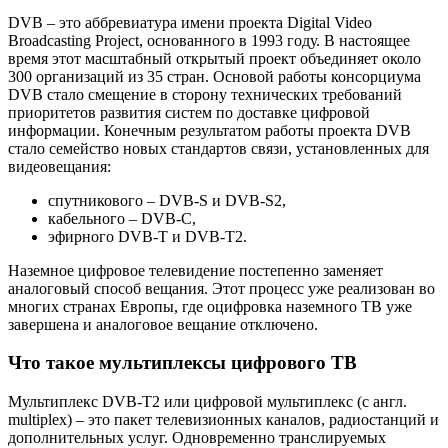
DVB – это аббревиатура имени проекта Digital Video
Broadcasting Project, основанного в 1993 году. В настоящее
время этот масштабный открытый проект объединяет около
300 организаций из 35 стран. Основой работы консорциума
DVB стало смещение в сторону технических требований
приоритетов развития систем по доставке цифровой
информации. Конечным результатом работы проекта DVB
стало семейство новых стандартов связи, установленных для
видеовещания:
спутникового – DVB-S и DVB-S2,
кабельного – DVB-C,
эфирного DVB-T и DVB-T2.
Наземное цифровое телевидение постепенно заменяет
аналоговый способ вещания. Этот процесс уже реализован во
многих странах Европы, где оцифровка наземного ТВ уже
завершена и аналоговое вещание отключено.
Что такое мультиплексы цифрового ТВ
Мультиплекс DVB-T2 или цифровой мультиплекс (с англ.
multiplex) – это пакет телевизионных каналов, радиостанций и
дополнительных услуг. Одновременно транслируемых