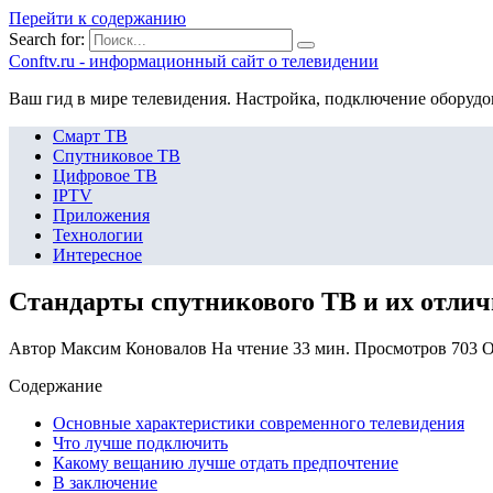
Перейти к содержанию
Search for:
Сonftv.ru - информационный сайт о телевидении
Ваш гид в мире телевидения. Настройка, подключение оборудо
Смарт ТВ
Спутниковое ТВ
Цифровое ТВ
IPTV
Приложения
Технологии
Интересное
Стандарты спутникового ТВ и их отлич
Автор
Максим Коновалов
На чтение
33 мин.
Просмотров
703
О
Содержание
Основные характеристики современного телевидения
Что лучше подключить
Какому вещанию лучше отдать предпочтение
В заключение