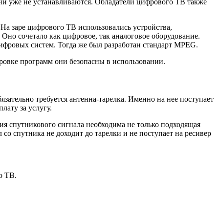
и уже не устанавливаются. Обладатели цифрового ТВ также
На заре цифрового ТВ использовались устройства,
Оно сочетало как цифровое, так аналоговое оборудование.
фровых систем. Тогда же был разработан стандарт MPEG.
ровке программ они безопасны в использовании.
зательно требуется антенна-тарелка. Именно на нее поступает
лату за услугу.
ия спутникового сигнала необходима не только подходящая
 со спутника не доходит до тарелки и не поступает на ресивер
о ТВ.