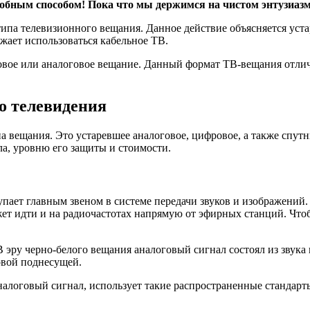
обным способом!
Пока что мы держимся на чистом энтузиазме
ипа телевизионного вещания. Данное действие объясняется уста
жает использоваться кабельное ТВ.
овое или аналоговое вещание. Данный формат ТВ-вещания отлича
о телевидения
 вещания. Это устаревшее аналоговое, цифровое, а также спут
ла, уровню его защиты и стоимости.
пает главным звеном в системе передачи звуков и изображений.
ет идти и на радиочастотах напрямую от эфирных станций. Что
эру черно-белого вещания аналоговый сигнал состоял из звука 
овой поднесущей.
налоговый сигнал, использует такие распространенные стандар