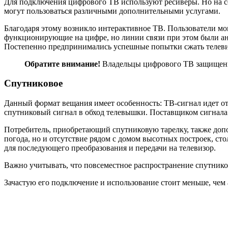
Для подключения цифрового ТВ используют ресиверы. Но на с
могут пользоваться различными дополнительными услугами.
Благодаря этому возникло интерактивное ТВ. Пользователи мо
функционирующие на цифре, но линии связи при этом были ана
Постепенно предпринимались успешные попытки сжать телевиз
Обратите внимание!
Владельцы цифрового ТВ защищены 
Спутниковое
Данный формат вещания имеет особенность: ТВ-сигнал идет от
спутниковый сигнал в обход телевышки. Поставщиком сигнала 
Потребитель, приобретающий спутниковую тарелку, также допо
погода, но и отсутствие рядом с домом высотных построек, стол
для последующего преобразования и передачи на телевизор.
Важно учитывать, что повсеместное распространение спутник
Зачастую его подключение и использование стоит меньше, чем