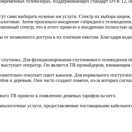
овременных телевизорах, поддерживающих стандарт DVB T2, он
гут сами выбирать нужные им услуги. Спектр их выбора широк. 
логовые. Затем произошло внедрение гибридного телевидения. 
ионный спектр, что в итоге привело к внедрению полностью ци
от незаконного доступа к их платным пакетам. Благодаря коди
 спутника. Для функционирования спутникового телевидения обя
выступает оператор. Он является ТВ-провайдером, взимающим п
лнительно покупает пакет каналов. Для нормального поступлен
бов и деревьев. Они часто создают помехи, из-за которых сигнал
ового ТВ привело к появлению дешевых тарифов на него.
 аналогичные услуги, предоставляемые поставщиками кабельног