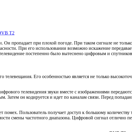
 DVB T2
 Он пропадает при плохой погоде. При таком сигнале не только 
пасности. При его использовании возможно искажение передавае
е телевидение постепенно было вытеснено цифровым и спутнико
 телевещания. Его особенностью является не только высокоточн
цифрового телевидения звуки вместе с изображениями передаю
м. Затем он кодируется и идет по каналам связи. Перед попада
т помех. Пользователь получает доступ к большому количеству 
имости смены частотного диапазона. Цифровой сигнал отлично пе