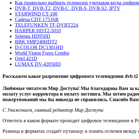
Как правильно выбрать телевизор учитывая виды цифро
DVB-T, DVB-T2, DVB-C, DVB-S, DVB-S2, IPTV
STARWIND CT-100
Cadena CDT-1753SB
TELEFUNKEN TF-DVBT224
HARPER HDT2-5010
Selenga HD950D
BBK SMP240HDT2
D-COLOR DC1301HD
World Vision Foros Combo
Oriel 421D
LUMAX DV-4205HD
Расскажем какое разрешение цифрового телевидения dvb t2 
Любимые читатели Мир Доступа! Мы благодарны Вам за каж
оплату услуг корректора и оплату хостинга. Мы хотим рад
пожертвований мы бы никогда не справились. Спасибо Вам 
С Уважением, главный редактор Мир Доступа
Ответить в каком формате проходит цифровое телевидение в Ро
Разница в форматах создаёт путаницу и понять отличия между