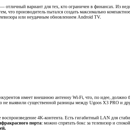
— отличный вариант для тех, кто ограничен в финансах. Из недо
ем, что производитель пытался создать максимально компактное
елевизора или неудачным обновлением Android TV.
нкурентов имеет внешнюю антенну Wi-Fi, что, по идее, должно б
ию не выявили существенной разницы между Ugoos X3 PRO и др
воспроизведение 4K-контента. Есть гигабитный LAN для стабиль
нфракрасного порта
: можно спрятать бокс за телевизор и спок
ей.