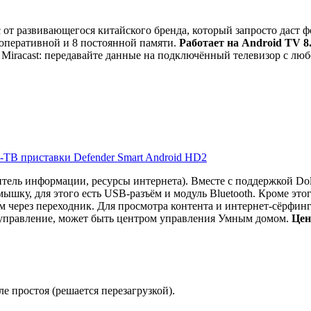
с от развивающегося китайского бренда, который запросто даст
 оперативной и 8 постоянной памяти.
Работает на Android TV 8.
, Miracast: передавайте данные на подключённый телевизор с л
-ТВ приставки Defender Smart Android HD2
ель информации, ресурсы интернета). Вместе с поддержкой Dolb
ышку, для этого есть USB-разъём и модуль Bluetooth. Кроме это
ём через переходник. Для просмотра контента и интернет-сёрфи
е управление, может быть центром управления Умным домом.
Цен
е простоя (решается перезагрузкой).