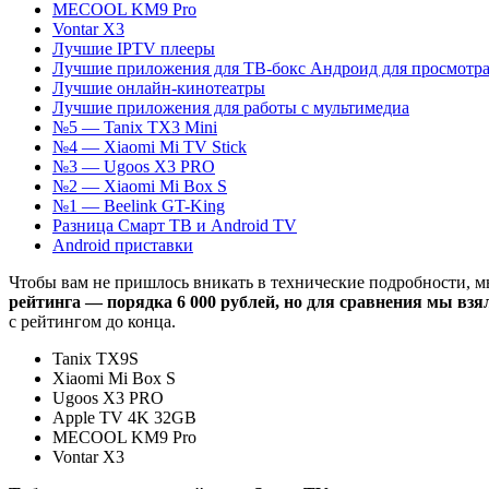
MECOOL KM9 Pro
Vontar X3
Лучшие IPTV плееры
Лучшие приложения для ТВ-бокс Андроид для просмотра
Лучшие онлайн-кинотеатры
Лучшие приложения для работы с мультимедиа
№5 — Tanix TX3 Mini
№4 — Xiaomi Mi TV Stick
№3 — Ugoos X3 PRO
№2 — Xiaomi Mi Box S
№1 — Beelink GT-King
Разница Смарт ТВ и Android TV
Android приставки
Чтобы вам не пришлось вникать в технические подробности, 
рейтинга — порядка 6 000 рублей, но для сравнения мы взя
с рейтингом до конца.
Tanix TX9S
Xiaomi Mi Box S
Ugoos X3 PRO
Apple TV 4K 32GB
MECOOL KM9 Pro
Vontar X3