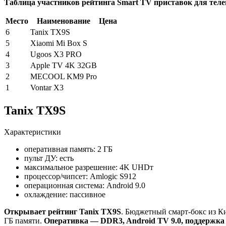
Таблица участников рейтинга Smart TV приставок для теле
Место
Наименование
Цена
6
Tanix TX9S
5
Xiaomi Mi Box S
4
Ugoos X3 PRO
3
Apple TV 4K 32GB
2
MECOOL KM9 Pro
1
Vontar X3
Tanix TX9S
Характеристики
оперативная память: 2 ГБ
пульт ДУ: есть
максимальное разрешение: 4K UHDт
процессор/чипсет: Amlogic S912
операционная система: Android 9.0
охлаждение: пассивное
Открывает рейтинг Tanix TX9S
. Бюджетный смарт-бокс из К
ГБ памяти.
Оперативка — DDR3, Android TV 9.0, поддержк