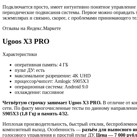
Подключается просто, имеет интуитивно понятное управление 
периодические подвисания системы. Первое можно оправдать т
экземплярах и связано, скорее, с проблемами принимающего т
Отзывы на Яндекс.Маркете
Ugoos X3 PRO
Характеристики
оперативная память: 4 ГБ
пульт ДУ: есть
максимальное разрешение: 4K UHD
процессор/чипсет: Amlogic S905X3
операционная система: Android 9.0
охлаждение: пассивное
Четвёртую строчку занимает Ugoos X3 PRO.
В отличие от ко
сети. По факту многочисленные тесты по данному направлен
S905X3 (1,8 Гц) и память 4/32.
Неплохая производительность, быстрый отклик, беспроблемное 
композитный выход. Особенность —
разъём для выносного и
голосового управления и простой пульт ДУ.
Цена — 7 000 рубл