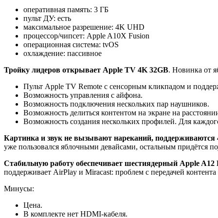
оперативная память: 3 ГБ
пульт ДУ: есть
максимальное разрешение: 4K UHD
процессор/чипсет: Apple A10X Fusion
операционная система: tvOS
охлаждение: пассивное
Тройку лидеров открывает Apple TV 4K 32GB
. Новинка от 
Пульт Apple TV Remote с сенсорным кликпадом и поддержк
Возможность управления с айфона.
Возможность подключения нескольких пар наушников.
Возможность делиться контентом на экране на расстоянии
Возможность создания нескольких профилей. Для каждог
Картинка и звук не вызывают нареканий, поддерживаются 
уже пользовался яблочными девайсами, остальным придётся поу
Стабильную работу обеспечивает шестиядерный Apple A12 Bi
поддерживает AirPlay и Miracast: проблем с передачей контент
Минусы:
Цена.
В комплекте нет HDMI-кабеля.