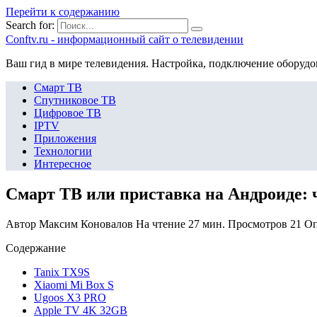
Перейти к содержанию
Search for:
Сonftv.ru - информационный сайт о телевидении
Ваш гид в мире телевидения. Настройка, подключение оборудо
Смарт ТВ
Спутниковое ТВ
Цифровое ТВ
IPTV
Приложения
Технологии
Интересное
Смарт ТВ или приставка на Андроиде: 
Автор
Максим Коновалов
На чтение
27 мин.
Просмотров
21
Оп
Содержание
Tanix TX9S
Xiaomi Mi Box S
Ugoos X3 PRO
Apple TV 4K 32GB