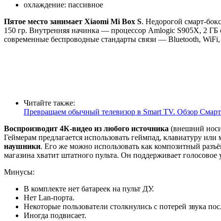
охлаждение: пассивное
Пятое место занимает Xiaomi Mi Box S
. Недорогой смарт-бок
150 гр. Внутренняя начинка — процессор Amlogic S905X, 2 ГБ
современные беспроводные стандарты связи — Bluetooth, WiFi
Читайте также:
Превращаем обычный телевизор в Smart TV. Обзор Смарт
Воспроизводит 4К-видео из любого источника
(внешний носит
Геймерам предлагается использовать геймпад, клавиатуру или м
наушники
. Его же можно использовать как композитный разъ
магазина хватит штатного пульта. Он поддерживает голосово
Минусы:
В комплекте нет батареек на пульт ДУ.
Нет Lan-порта.
Некоторые пользователи столкнулись с потерей звука посл
Иногда подвисает.