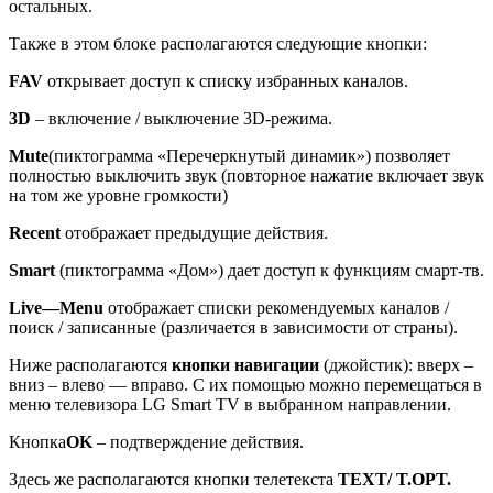
остальных.
Также в этом блоке располагаются следующие кнопки:
FAV
открывает доступ к списку избранных каналов.
3
D
– включение / выключение 3D-режима.
Mute
(пиктограмма «Перечеркнутый динамик») позволяет
полностью выключить звук (повторное нажатие включает звук
на том же уровне громкости)
Recent
отображает предыдущие действия.
Smart
(пиктограмма «Дом») дает доступ к функциям смарт-тв.
Live
—
Menu
отображает списки рекомендуемых каналов /
поиск / записанные (различается в зависимости от страны).
Ниже располагаются
кнопки навигации
(джойстик): вверх –
вниз – влево — вправо. С их помощью можно перемещаться в
меню телевизора LG Smart TV в выбранном направлении.
Кнопка
OK
– подтверждение действия.
Здесь же располагаются кнопки телетекста
Т
EXT
/
T
.
OPT
.