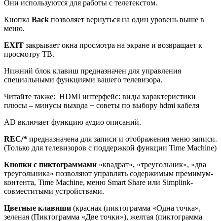
Они используются для работы с телетекстом.
Кнопка
Back
позволяет вернуться на один уровень выше в
меню.
EXIT
закрывает окна просмотра на экране и возвращает к
просмотру ТВ.
Нижний блок клавиш предназначен для управления
специальными функциями вашего телевизора.
Читайте также:
HDMI интерфейс: виды характеристики
плюсы – минусы выхода + советы по выбору hdmi кабеля
AD включает функцию аудио описаний.
REC
/*
предназначена для записи и отображения меню записи.
(Только для телевизоров с поддержкой функции Time Machine)
Кнопки с пиктограммами
«квадрат», «треугольник», «два
треугольника» позволяют управлять содержимым премимум-
контента, Time Machine, меню Smart Share или Simplink-
совместитыми устройствами.
Цветные клавиши
(красная (пиктограмма «Одна точка»,
зеленая (Пиктограмма «Две точки»), желтая (пиктограмма