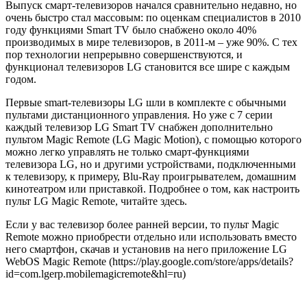
Выпуск смарт-телевизоров начался сравнительно недавно, но
очень быстро стал массовым: по оценкам специалистов в 2010
году функциями Smart TV было снабжено около 40%
производимых в мире телевизоров, в 2011-м – уже 90%. С тех
пор технологии непрерывно совершенствуются, и
функционал телевизоров LG становится все шире с каждым
годом.
Первые smart-телевизоры LG шли в комплекте с обычными
пультами дистанционного управления. Но уже с 7 серии
каждый телевизор LG Smart TV снабжен дополнительно
пультом Magic Remote (LG Magic Motion), с помощью которого
можно легко управлять не только смарт-функциями
телевизора LG, но и другими устройствами, подключенными
к телевизору, к примеру, Blu-Ray проигрывателем, домашним
кинотеатром или приставкой. Подробнее о том, как настроить
пульт LG Magic Remote, читайте здесь.
Если у вас телевизор более ранней версии, то пульт Magic
Remote можно приобрести отдельно или использовать вместо
него смартфон, скачав и установив на него приложение LG
WebOS Magic Remote (https://play.google.com/store/apps/details?
id=com.lgerp.mobilemagicremote&hl=ru)