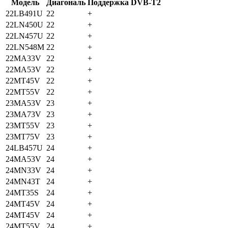
Модель
Диагональ
Поддержка DVB-T2
22LB491U
22
+
22LN450U
22
+
22LN457U
22
+
22LN548M
22
+
22MA33V
22
+
22MA53V
22
+
22MT45V
22
+
22MT55V
22
+
23MA53V
23
+
23MA73V
23
+
23MT55V
23
+
23MT75V
23
+
24LB457U
24
+
24MA53V
24
+
24MN33V
24
+
24MN43T
24
+
24MT35S
24
+
24MT45V
24
+
24MT45V
24
+
24MT55V
24
+