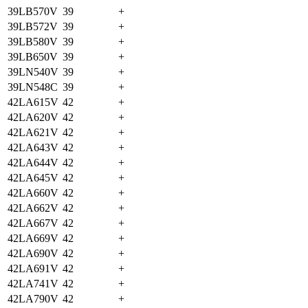
39LB570V
39
+
39LB572V
39
+
39LB580V
39
+
39LB650V
39
+
39LN540V
39
+
39LN548C
39
+
42LA615V
42
+
42LA620V
42
+
42LA621V
42
+
42LA643V
42
+
42LA644V
42
+
42LA645V
42
+
42LA660V
42
+
42LA662V
42
+
42LA667V
42
+
42LA669V
42
+
42LA690V
42
+
42LA691V
42
+
42LA741V
42
+
42LA790V
42
+