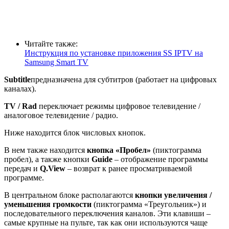
Читайте также:
Инструкция по установке приложения SS IPTV на
Samsung Smart TV
Subtitle
предназначена для субтитров (работает на цифровых
каналах).
TV
/
Rad
переключает режимы цифровое телевидение /
аналоговое телевидение / радио.
Ниже находится блок числовых кнопок.
В нем также находится
кнопка «Пробел»
(пиктограмма
пробел), а также кнопки
Guide
– отображение программы
передач и
Q
.
View
– возврат к ранее просматриваемой
программе.
В центральном блоке располагаются
кнопки увеличения /
уменьшения громкости
(пиктограмма «Треугольник») и
последовательного переключения каналов. Эти клавиши –
самые крупные на пульте, так как они используются чаще