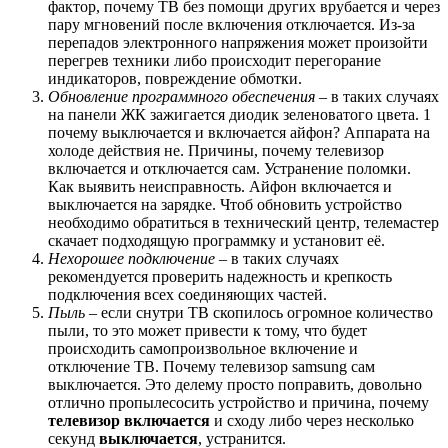
фактор, почему ТВ без помощи других врубается и через
пару мгновений после включения отключается. Из-за
перепадов электронного напряжения может произойти
перегрев техники либо происходит перегорание
индикаторов, повреждение обмотки.
Обновление программного обеспечения
– в таких случаях
на панели ЖК зажигается диодик зеленоватого цвета. 1
почему выключается и включается айфон? Аппарата на
холоде действия не. Причины, почему телевизор
включается и отключается сам. Устранение поломки.
Как выявить неисправность. Айфон включается и
выключается на зарядке. Чтоб обновить устройство
необходимо обратиться в технический центр, телемастер
скачает подходящую программку и установит её.
Нехорошее подключение
– в таких случаях
рекомендуется проверить надежность и крепкость
подключения всех соединяющих частей.
Пыль
– если снутри ТВ скопилось огромное количество
пыли, то это может привести к тому, что будет
происходить самопроизвольное включение и
отключение ТВ. Почему телевизор samsung сам
выключается. Это делему просто поправить, довольно
отлично пропылесосить устройство и причина, почему
телевизор включается
и сходу либо через несколько
секунд
выключается
, устранится.