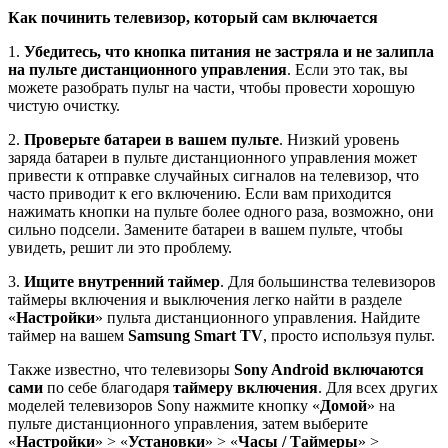
Как починить телевизор, который сам включается
1.
Убедитесь, что кнопка питания не застряла и не залипла
на пульте дистанционного управления
. Если это так, вы
можете разобрать пульт на части, чтобы провести хорошую
чистую очистку.
2.
Проверьте батареи в вашем пульте
. Низкий уровень
заряда батареи в пульте дистанционного управления может
привести к отправке случайных сигналов на телевизор, что
часто приводит к его включению. Если вам приходится
нажимать кнопки на пульте более одного раза, возможно, они
сильно подсели. Замените батареи в вашем пульте, чтобы
увидеть, решит ли это проблему.
3.
Ищите внутренний таймер
. Для большинства телевизоров
таймеры включения и выключения легко найти в разделе
«
Настройки
» пульта дистанционного управления. Найдите
таймер на вашем
Samsung Smart TV
, просто используя пульт.
Также известно, что телевизоры
Sony Android включаются
сами
по себе благодаря
таймеру включения
. Для всех других
моделей телевизоров Sony нажмите кнопку «
Домой
» на
пульте дистанционного управления, затем выберите
«
Настройки
» > «
Установки
» > «
Часы / Таймеры
» >