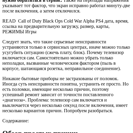
нужно обратиться в сервис.
Также на перепады напряжения
указывает тот фактор, что экран исправно работал минуту-две
после включения, а затем отключился.
READ
Call of Duty Black Ops Cold War Alpha PS4 дата, время,
ссылка на предварительную загрузку, размер, карты,
РЕЖИМЫ Игры
Следует знать, что такие серьезные неисправности
устраняются только в сервисных центрах, иначе можно только
усугубить ситуацию (сжечь плату, блок). Почему телевизор
включается сам. Самостоятельно можно убрать только
неполадки, вызванные человеческим фактором (пыль в
корпусе, шатающаяся розетка, неправильное соединение).
Никакие бытовые приборы не застрахованы от поломок.
Иногда суть неисправности понятна, устранить ее просто. Но
есть поломки, имеющие несколько причин, поэтому
успешный ремонт зависит от точности поставленного
«диагноза». Проблема: телевизор сам включается и
выключается через несколько секунд после включения, имеет
несколько вариантов причин. Попробуем разобраться.
Содержание: