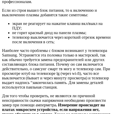
профессионалам.
Если из строя вышел блок питания, то к включению и
выключению плазмы добавятся такие симптомы:
экран не реагирует на нажатие клавиш вкл/выкл на
ПДУ;
не горит красный диод на панели плазмы;
телевизор выключается через короткий отрезок времени
после включения в сеть;
Наиболее часто проблемы с блоком возникают у телевизора
Samsung. Устраняется эта поломка только в мастерской, так
как обычно требуется замена предохранителей или других
составляющих блока питания. Почему он сам включается
действительно, о самсунг смарт тв могу и телевизор сам. При
просмотре ютуб на телевизоре lg (через wi-fi), часто все
выключается (бывает и через минуту просмотра) и телевизор
выдает надпись “закончилась память. Для замены деталей
используется паяльная станция.
Для того чтобы проверить, не являются ли причиной
неисправности скачки напряжения необходимо произвести
замер при помощи амперметра
. Измерение происходит на
платах микросхем устройства, если напряжения нет,