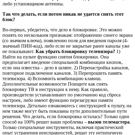
либо установщиком антенны.
Так что делать, если потом никак не удается снять этот
блок?
Во-первых, убедитесь, что дело в блокировке. Это можно
понять по нескольким признакам: отображению синего экрана
(со значком ключа), появлению поля для введения пароля (4-
значный ПИН-код), либо если не закрытые ранее каналы уже
не показывают.
Как убрать блокировку телевизора?
1)
Найти на пульте функцию снятия блокировки. Она
предполагает введение специальной комбинации кнопок,
если она известна – дело в шляпе.
2) Перенастройка каналов,
повторное подключение каналов.
3) Перепрошить память
телевизора.
4) Вспомнить комбинацию клавиш.
Дополнительные возможности
Поищите как снять
блокировку ТВ в инструкции к нему. Как правило,
производители устанавливают по умолчанию код сброса
настроек, либо имеют функцию перезагрузки памяти
телевизора. Детально ознакомьтесь с инструкцией к пульту, на
нем также могут быть показаны пути дополнительные пути
решения.
Что делать, если блокировка осталась?
Только один
способ на 100% решит ваши проблемы –
вызов телемастера
.
Только специальные инструменты, включая практический
опыт устранения неисправностей, решат эту нетипичную