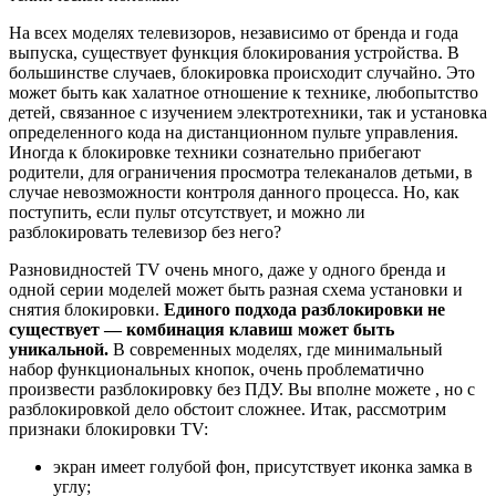
На всех моделях телевизоров, независимо от бренда и года
выпуска, существует функция блокирования устройства. В
большинстве случаев, блокировка происходит случайно. Это
может быть как халатное отношение к технике, любопытство
детей, связанное с изучением электротехники, так и установка
определенного кода на дистанционном пульте управления.
Иногда к блокировке техники сознательно прибегают
родители, для ограничения просмотра телеканалов детьми, в
случае невозможности контроля данного процесса. Но, как
поступить, если пульт отсутствует, и можно ли
разблокировать телевизор без него?
Разновидностей TV очень много, даже у одного бренда и
одной серии моделей может быть разная схема установки и
снятия блокировки.
Единого подхода разблокировки не
существует — комбинация клавиш может быть
уникальной.
В современных моделях, где минимальный
набор функциональных кнопок, очень проблематично
произвести разблокировку без ПДУ. Вы вполне можете , но с
разблокировкой дело обстоит сложнее. Итак, рассмотрим
признаки блокировки TV:
экран имеет голубой фон, присутствует иконка замка в
углу;