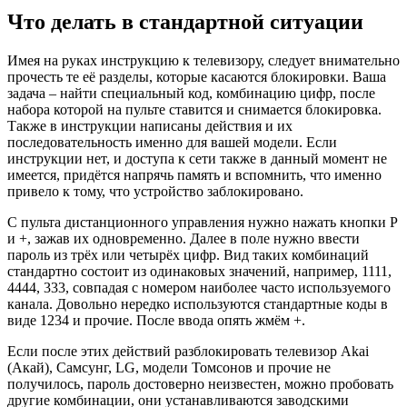
Что делать в стандартной ситуации
Имея на руках инструкцию к телевизору, следует внимательно
прочесть те её разделы, которые касаются блокировки. Ваша
задача – найти специальный код, комбинацию цифр, после
набора которой на пульте ставится и снимается блокировка.
Также в инструкции написаны действия и их
последовательность именно для вашей модели. Если
инструкции нет, и доступа к сети также в данный момент не
имеется, придётся напрячь память и вспомнить, что именно
привело к тому, что устройство заблокировано.
С пульта дистанционного управления нужно нажать кнопки Р
и +, зажав их одновременно. Далее в поле нужно ввести
пароль из трёх или четырёх цифр. Вид таких комбинаций
стандартно состоит из одинаковых значений, например, 1111,
4444, 333, совпадая с номером наиболее часто используемого
канала. Довольно нередко используются стандартные коды в
виде 1234 и прочие. После ввода опять жмём +.
Если после этих действий разблокировать телевизор Akai
(Акай), Самсунг, LG, модели Томсонов и прочие не
получилось, пароль достоверно неизвестен, можно пробовать
другие комбинации, они устанавливаются заводскими