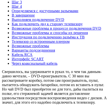
Шаг 3
Шаг 4
Определяемся с доступными разъемами
В завершение
Выполняем подключение DVD
Как подключить двд к старому телевизору
Возможные проблемы в процессе подключения DVD
Возможные проблемы и способы их решения
Инструкция по подключению разъёма к ТВ
Телевизор со встроенным плеером
Возможные проблемы
Варианты подсоединения
Кабель RCA
Интерфейс SCART
Через коаксиальный кабель
Свершилось, вы удерживаете в руках то, о чем так давным-
давно мечтали, – DVD-проигрыватель. С 30 мин вы
рассматриваете коробку, потом сам проигрыватель, пульт,
пытаетесь обнаружить батарейки, потом их вставить в пульт.
Но чай DVD был приобретен не для того, дабы пылиться на
полке, его стержневой задачей является доставление
удовольствия посредством воспроизведения видео с дисков. А
значит, для этого его надобно подключить к телевизору.