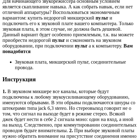
Для начинающего звукорежиссера основным условием
является скапливание навыка. А как собрать навык, если нет
отличной аппаратуры? Воспользоваться экономичным
вариантом: купить недорогой микшерский
пульт
и
подключить его к звуковой плате вашего компьютера. Только
звуковая плата, в этом случае, не должна быть дешевой.
Данный вариант будет особенно приемлемым, т.к. вы можете
приобрести недорогой
пульт
и сэкономить на звуковом
оборудовании, при подключении
пульт
а к компьютеру.
Вам
понадобится
Звуковая плата, микшерский пульт, соединительные
провода.
Инструкция
1.
В звуковом микшере все каналы, которые будут
подключены к любому звукоусиливающему оборудованию,
именуются обрывами. В эти обрывы подключаются шнуры со
штекерами типа jack 6,3 stereo. Но стереовыход говорит не о
том, что сигнал на выходе будет в режиме стерео. Всякий
джек будет нести в себе 2 сигнала моно: один на вход, а иной
на выход. Следственно, при коммутировании соединительных
проводов будьте внимательны.
2.
При выборе звуковой платы
нужно обратить внимание на присутствие соединения именно