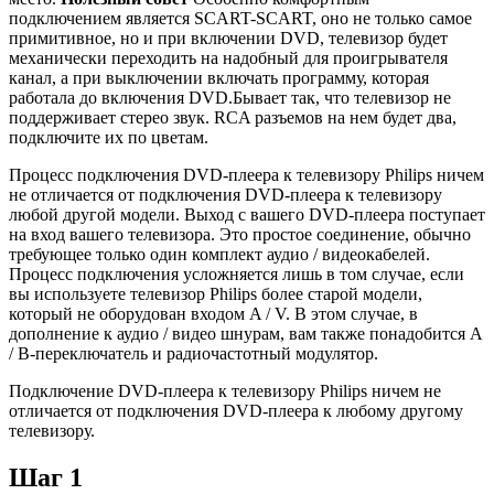
подключением является SCART-SCART, оно не только самое
примитивное, но и при включении DVD, телевизор будет
механически переходить на надобный для проигрывателя
канал, а при выключении включать программу, которая
работала до включения DVD.Бывает так, что телевизор не
поддерживает стерео звук. RCA разъемов на нем будет два,
подключите их по цветам.
Процесс подключения DVD-плеера к телевизору Philips ничем
не отличается от подключения DVD-плеера к телевизору
любой другой модели. Выход с вашего DVD-плеера поступает
на вход вашего телевизора. Это простое соединение, обычно
требующее только один комплект аудио / видеокабелей.
Процесс подключения усложняется лишь в том случае, если
вы используете телевизор Philips более старой модели,
который не оборудован входом A / V. В этом случае, в
дополнение к аудио / видео шнурам, вам также понадобится A
/ B-переключатель и радиочастотный модулятор.
Подключение DVD-плеера к телевизору Philips ничем не
отличается от подключения DVD-плеера к любому другому
телевизору.
Шаг 1