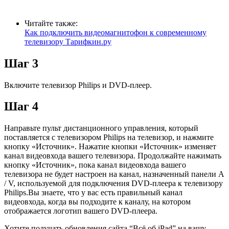
Читайте также:
Как подключить видеомагнитофон к современному
телевизору Тарифкин.ру
Шаг 3
Включите телевизор Philips и DVD-плеер.
Шаг 4
Направьте пульт дистанционного управления, который
поставляется с телевизором Philips на телевизор, и нажмите
кнопку «Источник». Нажатие кнопки «Источник» изменяет
канал видеовхода вашего телевизора. Продолжайте нажимать
кнопку «Источник», пока канал видеовхода вашего
телевизора не будет настроен на канал, назначенный панели A
/ V, используемой для подключения DVD-плеера к телевизору
Philips.Вы знаете, что у вас есть правильный канал
видеовхода, когда вы подходите к каналу, на котором
отображается логотип вашего DVD-плеера.
Хотите получать обновления сайта “Всё об iPad” на вашу