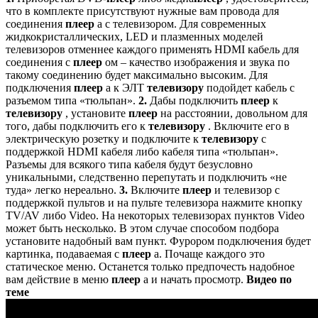
что в комплекте присутствуют нужные вам провода для
соединения
плеер
а с телевизором. Для современных
жидкокристаллических, LED и плазменных моделей
телевизоров отменнее каждого применять HDMI кабель для
соединения с
плеер
ом – качество изображения и звука по
такому соединению будет максимально высоким. Для
подключения
плеер
а к ЭЛТ
телевизору
подойдет кабель с
разъемом типа «тюльпан».
2.
Дабы подключить
плеер
к
телевизору
, установите
плеер
на расстоянии, довольном для
того, дабы подключить его к
телевизору
. Включите его в
электрическую розетку и подключите к
телевизору
с
поддержкой HDMI кабеля либо кабеля типа «тюльпан».
Разъемы для всякого типа кабеля будут безусловно
уникальными, следственно перепутать и подключить «не
туда» легко нереально.
3.
Включите
плеер
и телевизор с
поддержкой пультов и на пульте телевизора нажмите кнопку
TV/AV либо Video. На некоторых телевизорах пунктов Video
может быть несколько. В этом случае способом подбора
установите надобный вам пункт. Фурором подключения будет
картинка, подаваемая с
плеер
а. Почаще каждого это
статическое меню. Останется только предпочесть надобное
вам действие в меню
плеер
а и начать просмотр.
Видео по
теме