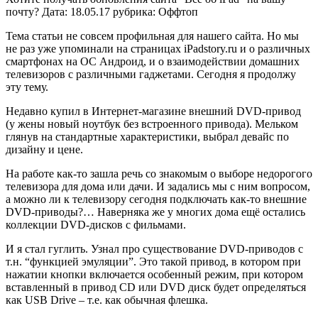
почту? Дата: 18.05.17 рубрика: Оффтоп
Тема статьи не совсем профильная для нашего сайта. Но мы
не раз уже упоминали на страницах iPadstory.ru и о различных
смартфонах на ОС Андроид, и о взаимодействии домашних
телевизоров с различными гаджетами. Сегодня я продолжу
эту тему.
Недавно купил в Интернет-магазине внешний DVD-привод
(у жены новый ноутбук без встроенного привода). Мельком
глянув на стандартные характеристики, выбрал девайс по
дизайну и цене.
На работе как-то зашла речь со знакомым о выборе недорогого
телевизора для дома или дачи. И задались мы с ним вопросом,
а можно ли к телевизору сегодня подключать как-то внешние
DVD-приводы?… Наверняка же у многих дома ещё остались
коллекции DVD-дисков с фильмами.
И я стал гуглить. Узнал про существование DVD-приводов с
т.н. “функцией эмуляции”. Это такой привод, в котором при
нажатии кнопки включается особенный режим, при котором
вставленный в привод CD или DVD диск будет определяться
как USB Drive – т.е. как обычная флешка.