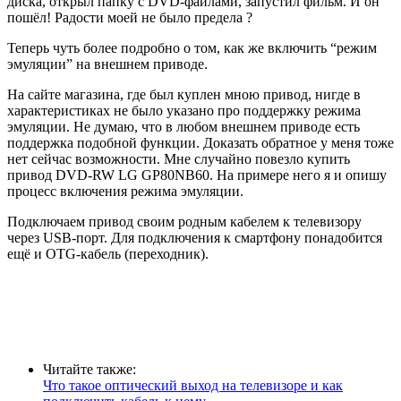
диска, открыл папку с DVD-файлами, запустил фильм. И он
пошёл! Радости моей не было предела ?
Теперь чуть более подробно о том, как же включить “режим
эмуляции” на внешнем приводе.
На сайте магазина, где был куплен мною привод, нигде в
характеристиках не было указано про поддержку режима
эмуляции. Не думаю, что в любом внешнем приводе есть
поддержка подобной функции. Доказать обратное у меня тоже
нет сейчас возможности. Мне случайно повезло купить
привод DVD-RW LG GP80NB60. На примере него я и опишу
процесс включения режима эмуляции.
Подключаем привод своим родным кабелем к телевизору
через USB-порт. Для подключения к смартфону понадобится
ещё и OTG-кабель (переходник).
Читайте также:
Что такое оптический выход на телевизоре и как