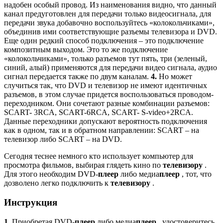
надобен особый провод. Из наименования видно, что данный
канал предуготовлен для передачи только видеосигнала, для
передачи звука добавочно воспользуйтесь «колокольчиками»,
объединив ими соответствующие разъемы телевизора и DVD.
Еще один редкий способ подключения – это подключение
композитным выходом. Это то же подключение
«колокольчиками», только разъемов тут пять, три (зеленый,
синий, алый) применяются для передачи видео сигнала, аудио
сигнал передается также по двум каналам.
4.
Но может
случиться так, что DVD и телевизор не имеют идентичных
разъемов, в этом случае придется воспользоваться проводом-
переходником. Они сочетают разные комбинации разъемов:
SCART- 3RCA, SCART-6RCA, SCART- S-video+2RCA.
Данные переходники допускают вероятность подключения
как в одном, так и в обратном направлении: SCART – на
телевизор либо SCART – на DVD.
Сегодня теснее немного кто использует компьютер для
просмотра фильмов, выбирая глядеть кино по
телевизору
.
Для этого необходим DVD-
плеер
либо медиа
плеер
, тот, что
дозволено легко подключить к
телевизору
.
Инструкция
1.
Приобретая DVD-
плеер
либо медиа
плеер
, удостоверитесь,