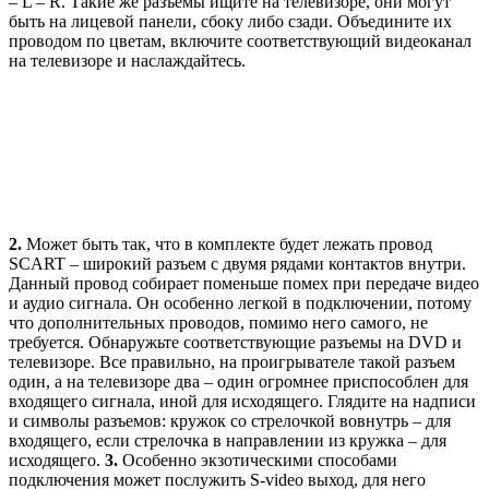
– L – R. Такие же разъемы ищите на телевизоре, они могут
быть на лицевой панели, сбоку либо сзади. Объедините их
проводом по цветам, включите соответствующий видеоканал
на телевизоре и наслаждайтесь.
2.
Может быть так, что в комплекте будет лежать провод
SCART – широкий разъем с двумя рядами контактов внутри.
Данный провод собирает поменьше помех при передаче видео
и аудио сигнала. Он особенно легкой в подключении, потому
что дополнительных проводов, помимо него самого, не
требуется. Обнаружьте соответствующие разъемы на DVD и
телевизоре. Все правильно, на проигрывателе такой разъем
один, а на телевизоре два – один огромнее приспособлен для
входящего сигнала, иной для исходящего. Глядите на надписи
и символы разъемов: кружок со стрелочкой вовнутрь – для
входящего, если стрелочка в направлении из кружка – для
исходящего.
3.
Особенно экзотическими способами
подключения может послужить S-video выход, для него