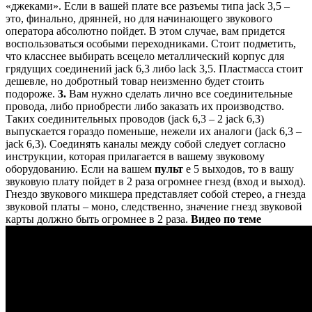
«джеками». Если в вашей плате все разъемы типа jack 3,5 –
это, финально, дрянней, но для начинающего звукового
оператора абсолютно пойдет. В этом случае, вам придется
воспользоваться особыми переходниками. Стоит подметить,
что класснее выбирать всецело металлический корпус для
грядущих соединений jack 6,3 либо lack 3,5. Пластмасса стоит
дешевле, но добротный товар неизменно будет стоить
подороже.
3.
Вам нужно сделать лично все соединительные
провода, либо приобрести либо заказать их производство.
Таких соединительных проводов (jack 6,3 – 2 jack 6,3)
выпускается гораздо поменьше, нежели их аналоги (jack 6,3 –
jack 6,3). Соединять каналы между собой следует согласно
инструкции, которая прилагается в вашему звуковому
оборудованию. Если на вашем
пульт
е 5 выходов, то в вашу
звуковую плату пойдет в 2 раза огромнее гнезд (вход и выход).
Гнездо звукового микшера представляет собой стерео, а гнезда
звуковой платы – моно, следственно, значение гнезд звуковой
карты должно быть огромнее в 2 раза.
Видео по теме