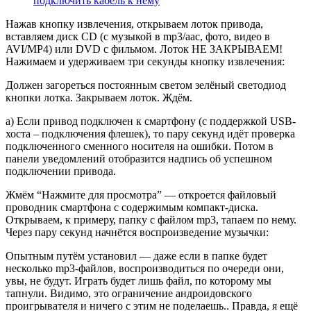
подключить кабель к нему
Нажав кнопку извлечения, открываем лоток привода,
вставляем диск CD (с музыкой в mp3/aac, фото, видео в
AVI/MP4) или DVD с фильмом. Лоток НЕ ЗАКРЫВАЕМ!
Нажимаем и удерживаем три секунды кнопку извлечения:
Должен загореться постоянным светом зелёный светодиод
кнопки лотка. Закрываем лоток. Ждём.
a) Если привод подключен к смартфону (с поддержкой USB-
хоста – подключения флешек), то пару секунд идёт проверка
подключенного сменного носителя на ошибки. Потом в
панели уведомлений отобразится надпись об успешном
подключении привода.
Жмём “Нажмите для просмотра” — откроется файловый
проводник смартфона с содержимым компакт-диска.
Открываем, к примеру, папку с файлом mp3, тапаем по нему.
Через пару секунд начнётся воспроизведение музычки:
Опытным путём установил — даже если в папке будет
несколько mp3-файлов, воспроизводиться по очереди они,
увы, не будут. Играть будет лишь файл, по которому мы
тапнули. Видимо, это ограничение андроидовского
проигрывателя и ничего с этим не поделаешь.. Правда, я ещё