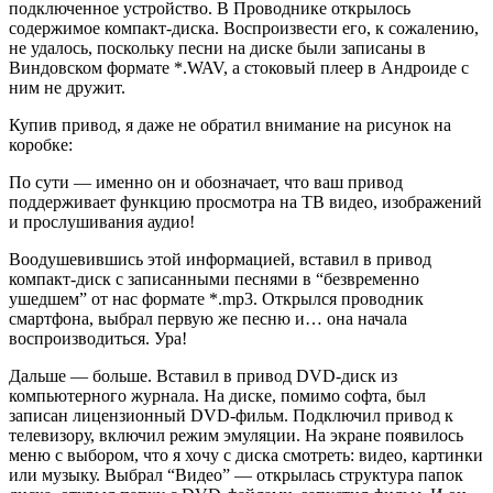
подключенное устройство. В Проводнике открылось
содержимое компакт-диска. Воспроизвести его, к сожалению,
не удалось, поскольку песни на диске были записаны в
Виндовском формате *.WAV, а стоковый плеер в Андроиде с
ним не дружит.
Купив привод, я даже не обратил внимание на рисунок на
коробке:
По сути — именно он и обозначает, что ваш привод
поддерживает функцию просмотра на ТВ видео, изображений
и прослушивания аудио!
Воодушевившись этой информацией, вставил в привод
компакт-диск с записанными песнями в “безвременно
ушедшем” от нас формате *.mp3. Открылся проводник
смартфона, выбрал первую же песню и… она начала
воспроизводиться. Ура!
Дальше — больше. Вставил в привод DVD-диск из
компьютерного журнала. На диске, помимо софта, был
записан лицензионный DVD-фильм. Подключил привод к
телевизору, включил режим эмуляции. На экране появилось
меню с выбором, что я хочу с диска смотреть: видео, картинки
или музыку. Выбрал “Видео” — открылась структура папок