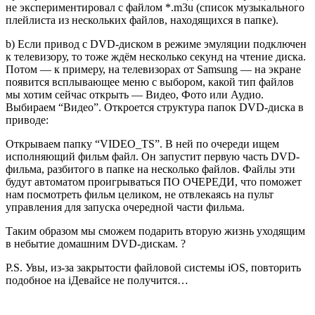
не экспериментировал с файлом *.m3u (список музыкального
плейлиста из нескольких файлов, находящихся в папке).
b) Если привод с DVD-диском в режиме эмуляции подключен
к телевизору, то тоже ждём несколько секунд на чтение диска.
Потом — к примеру, на телевизорах от Samsung — на экране
появится всплывающее меню с выбором, какой тип файлов
мы хотим сейчас открыть — Видео, Фото или Аудио.
Выбираем “Видео”. Откроется структура папок DVD-диска в
приводе:
Открываем папку “VIDEO_TS”. В ней по очереди ищем
исполняющий фильм файл. Он запустит первую часть DVD-
фильма, разбитого в папке на несколько файлов. Файлы эти
будут автоматом проигрываться ПО ОЧЕРЕДИ, что поможет
нам посмотреть фильм целиком, не отвлекаясь на пульт
управления для запуска очередной части фильма.
Таким образом мы сможем подарить вторую жизнь уходящим
в небытие домашним DVD-дискам. ?
P.S. Увы, из-за закрытости файловой системы iOS, повторить
подобное на iДевайсе не получится…