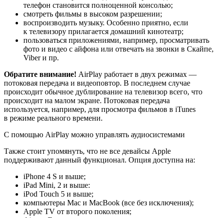
телефон становится полноценной консолью;
смотреть фильмы в высоком разрешении;
воспроизводить музыку. Особенно приятно, если
к телевизору прилагается домашний кинотеатр;
пользоваться приложениями, например, просматривать
фото и видео с айфона или отвечать на звонки в Скайпе,
Viber и пр.
Обратите внимание!
AirPlay работает в двух режимах —
потоковая передача и видеоповтор. В последнем случае
происходит обычное дублирование на телевизор всего, что
происходит на малом экране. Потоковая передача
используется, например, для просмотра фильмов в iTunes
в режиме реального времени.
C помощью AirPlay можно управлять аудиосистемами
Также стоит упомянуть, что не все девайсы Apple
поддерживают данный функционал. Опция доступна на:
iPhone 4 S и выше;
iPad Mini, 2 и выше:
iPod Touch 5 и выше;
компьютеры Mac и MacBook (все без исключения);
Apple TV от второго поколения;