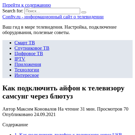
Перейти к содержанию
Search for:
Сonftv.ru - информационный сайт о телевидении
Ваш гид в мире телевидения. Настройка, подключение
оборудования, полезные советы.
Смарт ТВ
Спутниковое ТВ
Цифровое ТВ
IPTV
Приложения
Технологии
Интересное
Как подключить айфон к телевизору
самсунг через блютуз
Автор
Максим Коновалов
На чтение
31 мин.
Просмотров
70
Опубликовано
24.09.2021
Содержание
1. Как подключить телефон к телевизору через USB