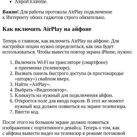
Airport Extreme.
Важно!
Для работы протокола AirPlay подключение
к Интернету обоих гаджетов строго обязательно.
Как включить AirPlay на айфоне
Теперь о главном, как включить AirPlay на айфоне. Для
настройки опции нужно определиться, как она будет
использоваться. Чтобы вывести повтор экрана iPhone, нужно:
Включить Wi-Fi на трансляторе (смартфоне)
и приемнике (телевизоре).
Вызвать панель быстрого доступа (в простонародье
«шторку») свайпом вверх.
Найти «AirPlay».
Выбрать «Видеоповтор».
Кликнуть на нужный для подключения айфон.
Откроется поле для ввода пароля. В этот же момент
нужный код должен появиться на экране телевизора.
Ввести код.
После этого на большом экране должно появиться
изображения с портативного девайса. Теперь о том, как
с айфона вывести видео на телевизор в режиме потоковой