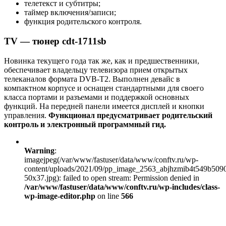
телетекст и субтитры;
таймер включения/записи;
функция родительского контроля.
TV — тюнер cdt-1711sb
Новинка текущего года так же, как и предшественники,
обеспечивает владельцу телевизора прием открытых
телеканалов формата DVB-T2. Выполнен девайс в
компактном корпусе и оснащен стандартными для своего
класса портами и разъемами и поддержкой основных
функций. На передней панели имеется дисплей и кнопки
управления.
Функционал предусматривает родительский
контроль и электронный программный гид.
Warning
:
imagejpeg(/var/www/fastuser/data/www/conftv.ru/wp-
content/uploads/2021/09/pp_image_2563_abjhzmib4t549b50
50x37.jpg): failed to open stream: Permission denied in
/var/www/fastuser/data/www/conftv.ru/wp-includes/class-
wp-image-editor.php
on line
566