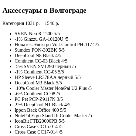
Аксессуары в Волгограде
Категория 1031 р. – 1546 р.
SVEN Neo R 1500
5
/
5
-1% Ginzzu GA-10120U /
5
Новатек-Электро Volt-Control РН-117
5
/
5
Sumdex PON-302BK
5
/
5
DeepCool N8 Black
4
/
5
Continent CC-03 Black
4
/
5
-5% SVEN SV1290 черный /
5
-1% Continent CC-05
5
/
5
HP Sleeve LR378AA черный
5
/
5
DeepCool M3 Black
5
/
5
-10% Cooler Master NotePal U2 Plus /
5
-6% Continent CC08 /
5
PC Pet PCP-Z9117N
3
/
5
-9% DeepCool N1 Black
4
/
5
Ippon Back Office 400
5
/
5
NotePal Ergo Stand III Cooler Master /
5
IconBit FTB20000PB
5
/
5
Cross Case CC15-014 /
5
Cross Case CC17-014 /
5