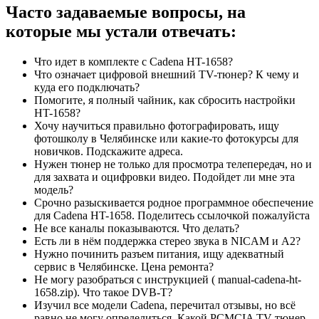
Часто задаваемые вопросы, на
которые мы устали отвечать:
Что идет в комплекте с Cadena HT-1658?
Что означает цифровой внешний TV-тюнер? К чему и
куда его подключать?
Помогите, я полный чайник, как сбросить настройки
HT-1658?
Хочу научиться правильно фотографировать, ищу
фотошколу в Челябинске или какие-то фотокурсы для
новичков. Подскажите адреса.
Нужен тюнер не только для просмотра телепередач, но и
для захвата и оцифровки видео. Подойдет ли мне эта
модель?
Срочно разыскивается родное программное обеспечение
для Cadena HT-1658. Поделитесь ссылочкой пожалуйста
Не все каналы показываются. Что делать?
Есть ли в нём поддержка стерео звука в NICAM и А2?
Нужно починить разъем питания, ищу адекватный
сервис в Челябинске. Цена ремонта?
Не могу разобраться с инструкцией ( manual-cadena-ht-
1658.zip). Что такое DVB-T?
Изучил все модели Cadena, перечитал отзывы, но всё
равно не могу определиться. Какой PCMCIA TV-тюнер