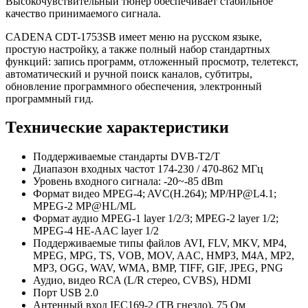
Высокочувствительный тюнер обеспечивает стабильное
качество принимаемого сигнала.
CADENA CDT-1753SB имеет меню на русском языке,
простую настройку, а также полный набор стандартных
функций: запись программ, отложенный просмотр, телетекст,
автоматический и ручной поиск каналов, субтитры,
обновление программного обеспечения, электронный
программный гид.
Технические характеристики
Поддерживаемые стандарты DVB-T2/T
Диапазон входных частот 174-230 / 470-862 МГц
Уровень входного сигнала: -20~-85 dBm
Формат видео MPEG-4; AVC(H.264); MP/HP@L4.1;
MPEG-2 MP@HL/ML
Формат аудио MPEG-1 layer 1/2/3; MPEG-2 layer 1/2;
MPEG-4 HE-AAC layer 1/2
Поддерживаемые типы файлов AVI, FLV, MKV, MP4,
MPEG, MPG, TS, VOB, MOV, AAC, HMP3, M4A, MP2,
MP3, OGG, WAV, WMA, BMP, TIFF, GIF, JPEG, PNG
Аудио, видео RCA (L/R стерео, CVBS), HDMI
Порт USB 2.0
Антенный вход IEC169-2 (ТВ гнездо), 75 Ом