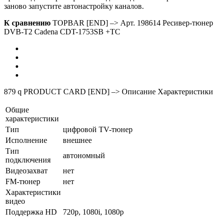
заново запустите автонастройку каналов.
К сравнению
TOPBAR [END] –> Арт. 198614 Ресивер-тюнер
DVB-T2 Cadena CDT-1753SB +ТС
879
q
PRODUCT CARD [END] –> Описание Характеристики
Общие
характеристики
Тип
цифровой TV-тюнер
Исполнение
внешнее
Тип
автономный
подключения
Видеозахват
нет
FM-тюнер
нет
Характеристики
видео
Поддержка HD
720p, 1080i, 1080p