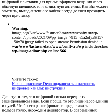
цифровой приставки для приема эфирного вещания через
обычную внешнюю или комнатную антенны. Как Вы можете
заметить, выход антенного кабеля всегда должен проходить
через приставку.
Warning
:
imagejpeg(/var/www/fastuser/data/www/conftv.ru/wp-
content/uploads/2021/09/pp_image_7915_v5a2ofyx8t157-
150x70.jpeg): failed to open stream: Permission denied in
/var/www/fastuser/data/www/conftv.ru/wp-includes/class-
wp-image-editor.php
on line
566
Читайте также:
Как на приставке Denn подключить и настроить
цифровые каналы: инструкция
Дело тут в том, что цифровой сигнал передается в
зашифрованном виде. Если проще, то это лишь набор единиц
и нулей. Чтобы его расшифровать и предоставить
пользователю, необходим дешифратор. В современных