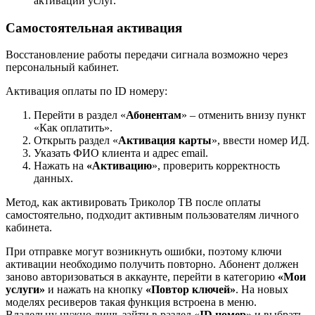
активации услуг.
Самостоятельная активация
Восстановление работы передачи сигнала возможно через
персональный кабинет.
Активация оплаты по ID номеру:
Перейти в раздел «
Абонентам
» – отменить внизу пункт
«Как оплатить».
Открыть раздел «
Активация карты
», ввести номер ИД.
Указать ФИО клиента и адрес email.
Нажать на
«Активацию
», проверить корректность
данных.
Метод, как активировать Триколор ТВ после оплаты
самостоятельно, подходит активным пользователям личного
кабинета.
При отправке могут возникнуть ошибки, поэтому ключи
активации необходимо получить повторно. Абонент должен
заново авторизоваться в аккаунте, перейти в категорию
«Мои
услуги»
и нажать на кнопку
«Повтор ключей»
. На новых
моделях ресиверов такая функция встроена в меню.
Владельцу нужно лишь зайти в раздел «
ID номер
» и выбрать