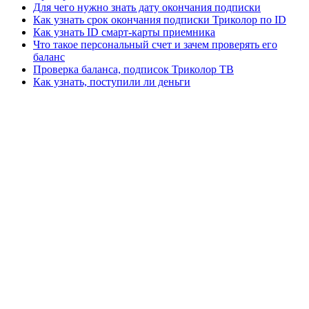
Для чего нужно знать дату окончания подписки
Как узнать срок окончания подписки Триколор по ID
Как узнать ID смарт-карты приемника
Что такое персональный счет и зачем проверять его
баланс
Проверка баланса, подписок Триколор ТВ
Как узнать, поступили ли деньги