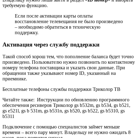
требуемую функцию.
Если после активации карты оплаты
восстановление телевещания не было произведено
– необходимо обратиться в техническую
поддержку.
Активация через службу поддержки
Такой способ хорош тем, что пополнение баланса будет точно
произведено. Пользователю нужно позвонить по контактному
номеру телефона поставщика и указать свои данные. При
обращении также указывают номер ID, указанный на
приемнике.
Бесплатные телефоны службы поддержки Триколор ТВ
Читайте также:
Инструкции по обновлению программного
обеспечения ресиверов Триколор gs b532m, gs b534, gs b521,
gs e521l, gs b 531m, gs b531n, gs b520, gs b522, gs b5310, gs
b5311
Подключение с помощью специалистов займет меньше
времени – всего пару минут. Владельцу не нужно ожидать 8
часов, пока появится сигнал.