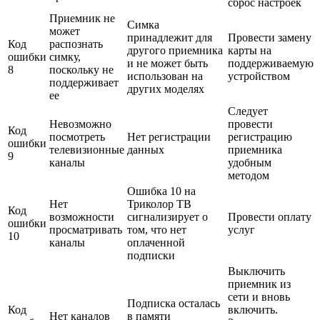
сброс настроек
Приемник не
Симка
может
принадлежит для
Провести замену
Код
распознать
другого приемника
карты на
ошибки
симку,
и не может быть
поддерживаемую
8
поскольку не
использован на
устройством
поддерживает
других моделях
ее
Следует
Невозможно
провести
Код
посмотреть
Нет регистрации
регистрацию
ошибки
телевизионные
данных
приемника
9
каналы
удобным
методом
Ошибка 10 на
Нет
Триколор ТВ
Код
возможности
сигнализирует о
Провести оплату
ошибки
просматривать
том, что нет
услуг
10
каналы
оплаченной
подписки
Выключить
приемник из
сети и вновь
Подписка осталась
Код
включить.
Нет каналов
в памяти