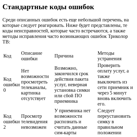
Стандартные коды ошибок
Среди описанных ошибок есть еще небольшой перечень, на
которые следует реагировать. Ниже будет представлены, те
коды неисправностей, которые часто встречаются, а также
методы исправления часто возникающих ошибок Триколор
ТВ:
Описание
Методы
Код
Причина
ошибки
устранения
Проверить
Возможно,
Нет
оплату услуг, а
закончился срок
возможности
также
Код
действия пакета
просмотреть
выключить из
ошибки
услуг, неверная
телеканалы,
сети приемник и
0
установка симки
картинка
через 5 минут
или сбой ПО
отсутствует
вновь включить
приемника
его.
У приемника нет
Следует
Код
Просмотр
возможности
переустановить
ошибки
телевидения
распознать и
симку в
2
невозможен
считать данные
правильном
сим-карты
положении