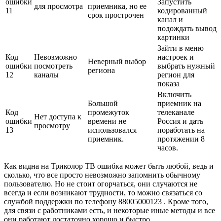
ошибки
Запустить
для просмотра
приемника, но ее
11
кодированный
срок прострочен
канал и
подождать вывод
картинки
Зайти в меню
Код
Невозможно
настроек и
Неверный выбор
ошибки
посмотреть
выбрать нужный
региона
12
каналы
регион для
показа
Включить
Большой
приемник на
Код
промежуток
телеканале
Нет доступа к
ошибки
времени не
Россия и дать
просмотру
13
использовался
поработать на
приемник.
протяжении 8
часов.
Как видна на Триколор ТВ ошибка может быть любой, ведь и
сколько, что все просто невозможно запомнить обычному
пользователю. Но не стоит огорчаться, они случаются не
всегда и если возникают трудности, то можно связаться со
службой поддержки по телефону
88005000123
. Кроме того,
для связи с работниками есть, и некоторые иные методы и все
они работают достаточно хорошо и быстро.