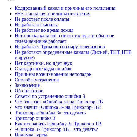
Кодированный канал и причины его появления
«Нет сигнала», причины появления
Не работает после оплаты
Не работают каналы
Не работает во время дождя
Нет поиска каналов, список их пуст и обычное
телевидение не работает
Не работает Триколор на пару телевизоров
Не работают определенные каналы (Дисней, ТНТ, НТВ
и другие)
Нет картинки, но идет звук
Стандартные коды ошибок
Причины возникновения неполадок
Способы устранения
Заключение
Об операторе
Советы по устранению ошибки 3
Что означает «Ошибка 3» на Триколор ТВ
Что значит «Ошибка 3» на Триколор ТВ?
Триколор «Ошибка 3»: что делать
Триколор ошибка 3
Как исправить «Ошибку 3» Триколор ТВ
«Ошибка 3» Триколор ТВ – что делать?
Поломка карты