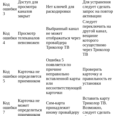
Доступ для
Для устранения
Код
просмотра
Нет ключей для
следует сделать
ошибки
каналов
раскодировки
запрос на повтор
3
закрыт
активации
Следует
переключить на
Выбранный канал
другой канал,
Код
Просмотр
не может
вещание
ошибки
телеканалов
отображаться через
которого
4
невозможен
провайдера
осуществимо
Триколор ТВ
через Триколор
ТВ
Ошибка 5
появляется по
причине
Проверить
Код
Карточка не
неправильно
карточку и
ошибки
определяется
вставленной карты
правильность ее
5
приемником
или
установки
несоответствующей
карточки
Вставить карту
Карточка не
Код
Сим-карта
Триколор ТВ.
может
ошибки
принадлежит
Возможно,
определиться
7
иному провайдеру
следует сделать
приемником