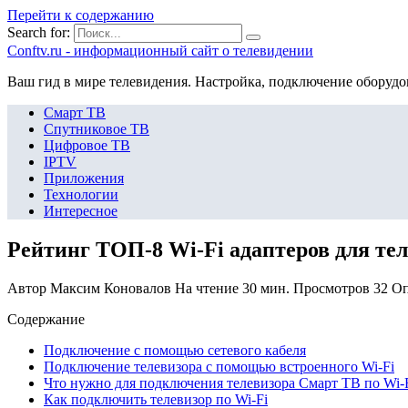
Перейти к содержанию
Search for:
Сonftv.ru - информационный сайт о телевидении
Ваш гид в мире телевидения. Настройка, подключение оборудо
Смарт ТВ
Спутниковое ТВ
Цифровое ТВ
IPTV
Приложения
Технологии
Интересное
Рейтинг ТОП-8 Wi-Fi адаптеров для те
Автор
Максим Коновалов
На чтение
30 мин.
Просмотров
32
Оп
Содержание
Подключение с помощью сетевого кабеля
Подключение телевизора с помощью встроенного Wi-Fi
Что нужно для подключения телевизора Смарт ТВ по Wi-
Как подключить телевизор по Wi-Fi