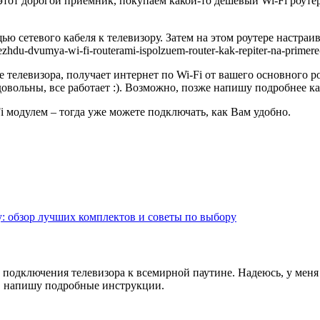
этот дорогой приемник, покупаем какой-то дешевый Wi-Fi роуте
ью сетевого кабеля к телевизору. Затем на этом роутере настра
zhdu-dvumya-wi-fi-routerami-ispolzuem-router-kak-repiter-na-primere-r
ле телевизора, получает интернет по Wi-Fi от вашего основного р
овольны, все работает :). Возможно, позже напишу подробнее как 
 модулем – тогда уже можете подключать, как Вам удобно.
: обзор лучших комплектов и советы по выбору
 подключения телевизора к всемирной паутине. Надеюсь, у меня
, напишу подробные инструкции.