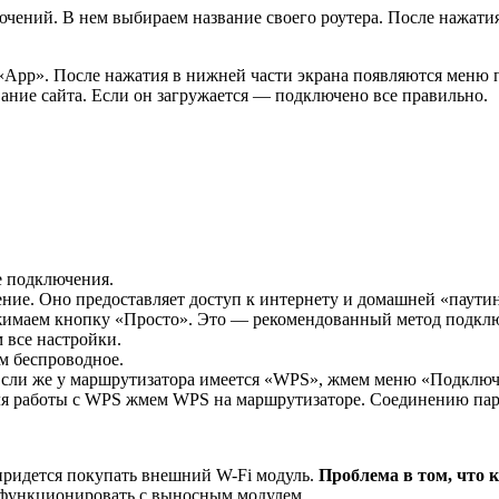
чений. В нем выбираем название своего роутера. После нажати
у «App». После нажатия в нижней части экрана появляются мен
вание сайта. Если он загружается — подключено все правильно.
е подключения.
ние. Оно предоставляет доступ к интернету и домашней «паутин
имаем кнопку «Просто». Это — рекомендованный метод подключ
 все настройки.
м беспроводное.
Если же у маршрутизатора имеется «WPS», жмем меню «Подключ
Для работы с WPS жмем WPS на маршрутизаторе. Соединению паро
 придется покупать внешний W-Fi модуль.
Проблема в том, что 
 функционировать с выносным модулем.