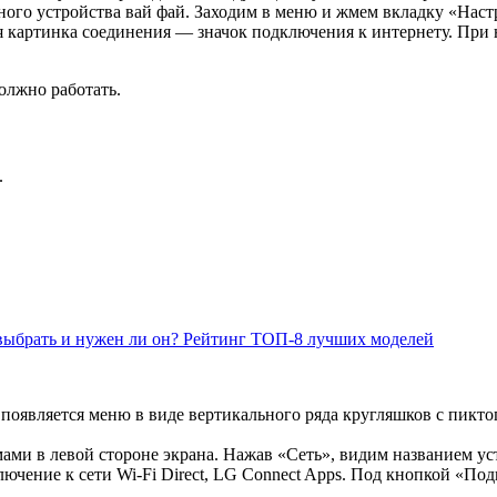
ого устройства вай фай. Заходим в меню и жмем вкладку «Наст
ся картинка соединения — значок подключения к интернету. При 
олжно работать.
.
 выбрать и нужен ли он? Рейтинг ТОП-8 лучших моделей
на появляется меню в виде вертикального ряда кругляшков с п
ми в левой стороне экрана. Нажав «Сеть», видим названием ус
лючение к сети Wi-Fi Direct, LG Connect Apps. Под кнопкой «П