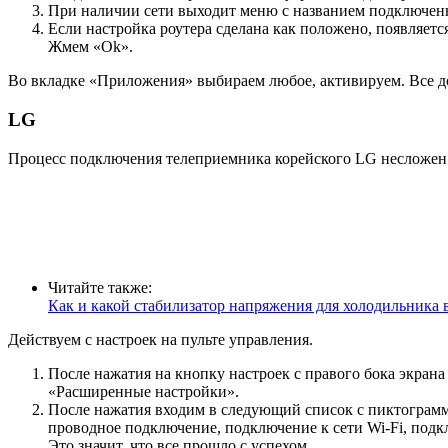
При наличии сети выходит меню с названием подключенн
Если настройка роутера сделана как положено, появляет
Жмем «Ok».
Во вкладке «Приложения» выбираем любое, активируем. Все д
LG
Процесс подключения телеприемника корейского LG несложен
Читайте также:
Как и какой стабилизатор напряжения для холодильника
Действуем с настроек на пульте управления.
После нажатия на кнопку настроек с правого бока экра
«Расширенные настройки».
После нажатия входим в следующий список с пиктограмма
проводное подключение, подключение к сети Wi-Fi, подк
Это значит, что все прошло с успехом.