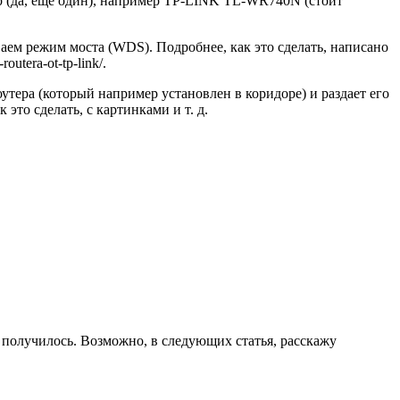
р
(да, еще один)
, например TP-LINK TL-WR740N
(стоит
иваем режим моста
(WDS)
. Подробнее, как это сделать, написано
outera-ot-tp-link/.
оутера
(который например установлен в коридоре)
и раздает его
это сделать, с картинками и т. д.
 получилось. Возможно, в следующих статья, расскажу