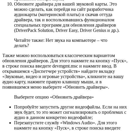
Обновите драйвера для вашей звуковой карты. Это
можно сделать, как перейдя на сайт разработчика
аудиокарты (материнской платы) и скачав оттуда
драйвера, так и воспользовавшись функционалом
специальных программ для обновления драйверов
(DriverPack Solution, Driver Easy, Driver Genius и др.).
Читайте также: Нет звука на компьютере – что
делать?
Также можно воспользоваться классическим вариантом
обновления драйверов. Для этого нажмите на кнопку «Пуск»,
в строке поиска введите devmgmt.msc и нажмите ввод. В
открывшемся «Диспетчере устройств» найдите вкладку
«Звуковые, видео и игровые устройства», кликните на вашу
аудио карту, нажмите правую клавишу мыши, и в
появившемся меню выберите «Обновить драйверы».
Выберите опцию «Обновить драйвера»
Попробуйте запустить другие видеофайлы. Если на них
звук будет, то это может сигнализировать о проблемах с
аудио в данном конкретно видеофайле;
Перезапустите службу «Windows Audio». Для этого
нажмите на кнопку «Пуск», в строке поиска введите