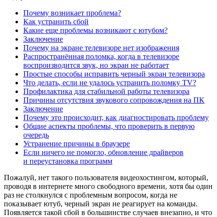
Почему возникает проблема?
Как устранить сбой
Какие еще проблемы возникают с ютубом?
Заключение
Почему на экране телевизоре нет изображения
Распространённая поломка, когда в телевизоре
воспроизводится звук, но экран не работает
Простые способы исправить черный экран телевизора
Что делать, если не удалось устранить поломку TV?
Профилактика для стабильной работы телевизора
Причины отсутствия звукового сопровождения на ПК
Заключение
Почему это происходит, как диагностировать проблему
Общие аспекты проблемы, что проверить в первую
очередь
Устранение причины в браузере
Если ничего не помогло, обновление драйверов
и переустановка программ
Пожалуй, нет такого пользователя видеохостингом, который,
проводя в интернете много свободного времени, хотя бы один
раз не столкнулся с проблемным вопросом, когда не
показывает ютуб, черный экран не реагирует на команды.
Появляется такой сбой в большинстве случаев внезапно, и что