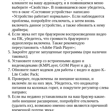
кликните на вашу аудиокарту, и в появившемся меню
выберите «Свойства». В появившемся окне убедитесь,
что в окне «Состояние устройства» написано
«Устройство работает нормально». Если наблюдаются
проблемы, попробуйте отключить, а затем вновь
включить данное устройство, а также обновить к нему
драйвера;
Если звука нет при браузерном воспроизведении видео
на ПК, убедитесь, что громкость браузерного
аудиоплеера включена. Также рекомендую
переустановить «Adobe Flash Player»;
Закройте другие запущенные программы (при наличии
таковых);
Установите плеер со встроенными аудио и
видеокодеками (KMPLayer, GOM Player и др.);
Обновите пакет кодеков для работы с видео и аудио K-
Lite Codec Pack;
Проверьте, подключены ли внешние колонки, и
включён ли на них звук. Убедитесь, что индикатор
питания на колонках горит, и покрутите регулятор слева
направо;
Если вы недавно устанавливали на ваш браузер какие-
либо внешние расширение, попробуйте отключить
(удалить их), возможно именно они являются причиной
временной потери звука;