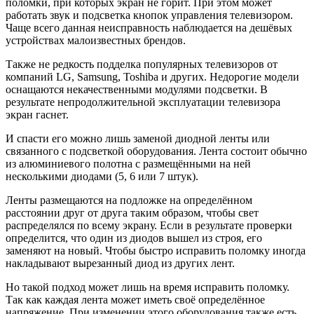
поломки, при которых экран не горит. При этом может
работать звук и подсветка кнопок управления телевизором.
Чаще всего данная неисправность наблюдается на дешёвых
устройствах малоизвестных брендов.
Также не редкость подделка популярных телевизоров от
компаний LG, Samsung, Toshiba и других. Недорогие модели
оснащаются некачественными модулями подсветки. В
результате непродолжительной эксплуатации телевизора
экран гаснет.
И спасти его можно лишь заменой диодной ленты или
связанного с подсветкой оборудования. Лента состоит обычно
из алюминиевого полотна с размещёнными на ней
несколькими диодами (5, 6 или 7 штук).
Ленты размещаются на подложке на определённом
расстоянии друг от друга таким образом, чтобы свет
распределялся по всему экрану. Если в результате проверки
определится, что один из диодов вышел из строя, его
заменяют на новый. Чтобы быстро исправить поломку иногда
накладывают вырезанный диод из других лент.
Но такой подход может лишь на время исправить поломку.
Так как каждая лента может иметь своё определённое
напряжение. При изменении этого оборудования также есть