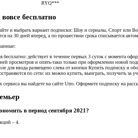
!
RYQ***
вовсе бесплатно
 сайте и выбрать вариант подписки: Шоу и сериалы, Спорт или В
ся на 30 дней вперед, а по прошествии срока списывается авто
ванные:
я бесплатно: действует в течение первых 3 суток с момента офо
ей просмотров и опять-таки только при оформлении новой подп
поле для ввода размещено слева от кнопки Купить подписку и о
раняются по сети: их можно купить, выиграть, получить за учас
рвиса вы найдете на сайте Utro. Оформите подписку на рассыл
ремьер
номить в период сентября 2021?
кций – 4.