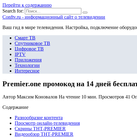
Перейти к содержанию
Search for:
Сonftv.ru - информационный сайт о телевидении
Ваш гид в мире телевидения. Настройка, подключение оборудо
Смарт ТВ
Спутниковое ТВ
Цифровое ТВ
IPTV
Приложения
Технологии
Интересное
Premier.one промокод на 14 дней беспл
Автор
Максим Коновалов
На чтение
10 мин.
Просмотров
41
Оп
Содержание
Разнообразие контента
Просмотр онлайн-телевидения
Скрины ТНТ-PREMIER
Видеообзор ТНТ-PREMIER