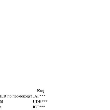
Код
IER по промокоду!
JAF***
й!
UDK***
r
ICT***