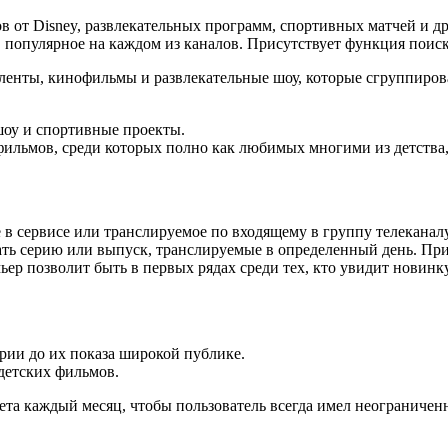
от Disney, развлекательных программ, спортивных матчей и др
, популярное на каждом из каналов. Присутствует функция поис
ленты, кинофильмы и развлекательные шоу, которые сгруппиров
шоу и спортивные проекты.
ильмов, среди которых полно как любимых многими из детства, 
в сервисе или транслируемое по входящему в группу телеканалу
рать серию или выпуск, транслируемые в определенный день. Пр
р позволит быть в первых рядах среди тех, кто увидит новинку
ии до их показа широкой публике.
детских фильмов.
чета каждый месяц, чтобы пользователь всегда имел неограниче