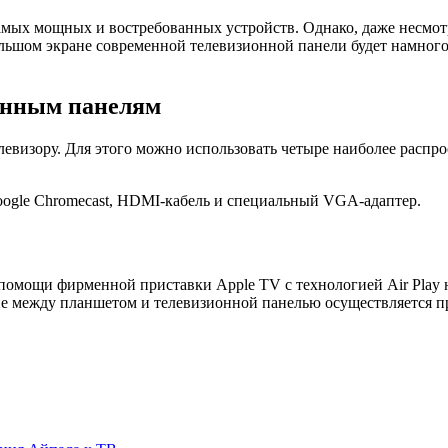
мых мощных и востребованных устройств. Однако, даже несмотр
льшом экране современной телевизионной панели будет намного
онным панелям
телевизору. Для этого можно использовать четыре наиболее рас
Google Chromecast, HDMI-кабель и специальный VGA-адаптер.
помощи фирменной приставки Apple TV с технологией Air Play на
ение между планшетом и телевизионной панелью осуществляется 