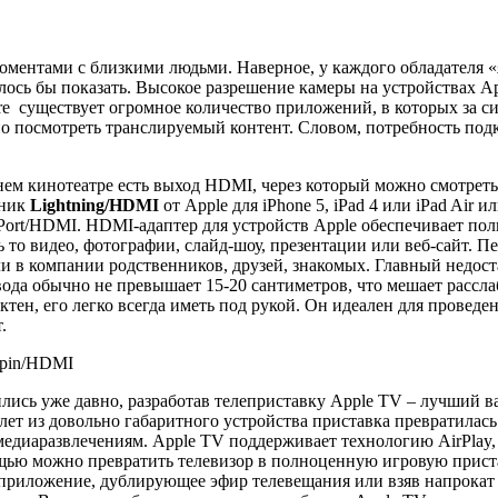
ентами с близкими людьми. Наверное, у каждого обладателя «яб
ось бы показать. Высокое разрешение камеры на устройствах Ap
tore существует огромное количество приложений, в которых за
о посмотреть транслируемый контент. Словом, потребность подкл
шнем кинотеатре есть выход HDMI, через который можно смотре
дник
Lightning/
HDMI
от Apple для iPhone 5, iPad 4 или iPad Air 
Port/HDMI. HDMI-адаптер для устройств Apple обеспечивает полн
ь то видео, фотографии, слайд-шоу, презентации или веб-сайт. П
 в компании родственников, друзей, знакомых. Главный недоста
ода обычно не превышает 15-20 сантиметров, что мешает рассла
тен, его легко всегда иметь под рукой. Он идеален для проведе
.
-pin/HDMI
лись уже давно, разработав телеприставку Apple TV – лучший в
о лет из довольно габаритного устройства приставка превратила
диаразвлечениям. Apple TV поддерживает технологию AirPlay, р
щью можно превратить телевизор в полноценную игровую приставк
 приложение, дублирующее эфир телевещания или взяв напрокат 