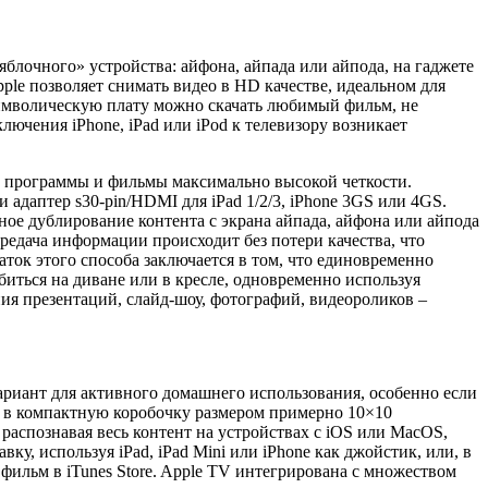
лочного» устройства: айфона, айпада или айпода, на гаджете
ple позволяет снимать видео в HD качестве, идеальном для
 символическую плату можно скачать любимый фильм, не
ючения iPhone, iPad или iPod к телевизору возникает
ть программы и фильмы максимально высокой четкости.
или адаптер s30-pin/HDMI для iPad 1/2/3, iPhone 3GS или 4GS.
ое дублирование контента с экрана айпада, айфона или айпода
ередача информации происходит без потери качества, что
ток этого способа заключается в том, что единовременно
биться на диване или в кресле, одновременно используя
ния презентаций, слайд-шоу, фотографий, видеороликов –
ариант для активного домашнего использования, особенно если
сь в компактную коробочку размером примерно 10×10
аспознавая весь контент на устройствах с iOS или MacOS,
у, используя iPad, iPad Mini или iPhone как джойстик, или, в
фильм в iTunes Store. Apple TV интегрирована с множеством