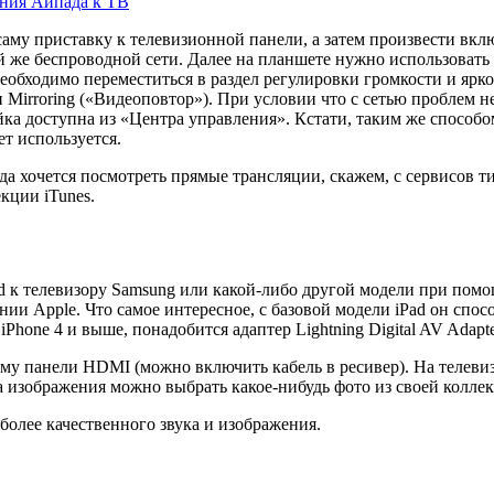
ения Айпада к ТВ
аму приставку к телевизионной панели, а затем произвести вкл
й же беспроводной сети. Далее на планшете нужно использовать
необходимо переместиться в раздел регулировки громкости и ярко
rroring («Видеоповтор»). При условии что с сетью проблем нет
йка доступна из «Центра управления». Кстати, таким же способ
т используется.
огда хочется посмотреть прямые трансляции, скажем, с сервисов т
кции iTunes.
 к телевизору Samsung или какой-либо другой модели при помо
ии Apple. Что самое интересное, с базовой модели iPad он спосо
 iPhone 4 и выше, понадобится адаптер Lightning Digital AV Adap
зъему панели HDMI (можно включить кабель в ресивер). На телев
ва изображения можно выбрать какое-нибудь фото из своей колле
 более качественного звука и изображения.