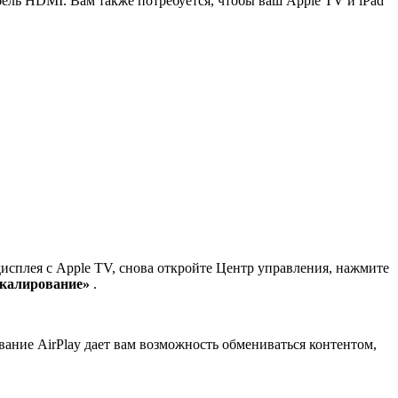
ель HDMI. Вам также потребуется, чтобы ваш Apple TV и iPad
исплея с Apple TV, снова откройте Центр управления, нажмите
ркалирование»
.
ание AirPlay дает вам возможность обмениваться контентом,