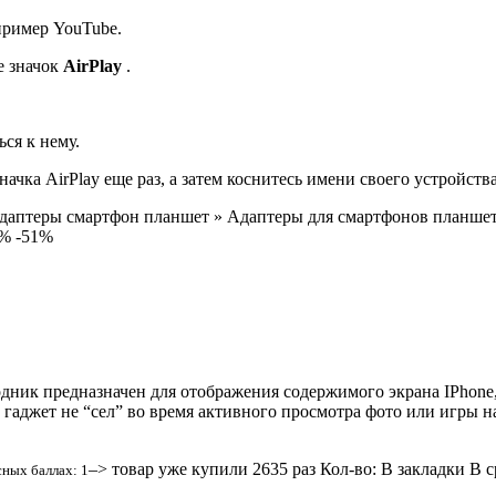
пример YouTube.
е значок
AirPlay
.
ся к нему.
ачка AirPlay еще раз, а затем коснитесь имени своего устройства
адаптеры смартфон планшет » Адаптеры для смартфонов планшето
1%
-51%
одник предназначен для отображения содержимого экрана IPhone
 гаджет не “сел” во время активного просмотра фото или игры на
–> товар уже купили 2635 раз
Кол-во:
В закладки
В с
сных баллах: 1