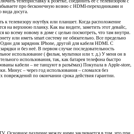
дключить телеприставку к розетке, соединить ее с телевизором с
 забываете про бесконечную возню с HDMI-переходниками и
 вида досуга.
ть к телевизору ноутбук или планшет. Когда расположение
тся на верхнюю планку. Как вы видите, заметить этот девайс,
я ко всему новому в доме с целью посмотреть, что там внутри.
нету или иметь smart систему не обязательно. Все предельно
. Один для зарядник IPhone, другой для кабеля HDMI. С
арядки и без неё. В первом случае последовательность
ное использование ( фильм, мультики или т. д.) У меня он в
ельного использования, так, как батарея телефона быстро
ованы кабели – не танцуют в разъёмах) Покупала в Apple-store,
ики. Минус – через год использования – сломался без
их повреждений по окончании срока действия гарантии.
V. Основное различие между ними заключается в том, что при