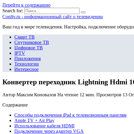
Перейти к содержанию
Search for:
Сonftv.ru - информационный сайт о телевидении
Ваш гид в мире телевидения. Настройка, подключение оборудо
Смарт ТВ
Спутниковое ТВ
Цифровое ТВ
IPTV
Приложения
Технологии
Интересное
Конвертер переходник Lightning Hdmi 10
Автор
Максим Коновалов
На чтение
12 мин.
Просмотров
13
Оп
Содержание
Способы подключения iPad к телевизионным панелям
Apple TV + Air Play
Использование кабеля HDMI
Подключение через адаптер VGA