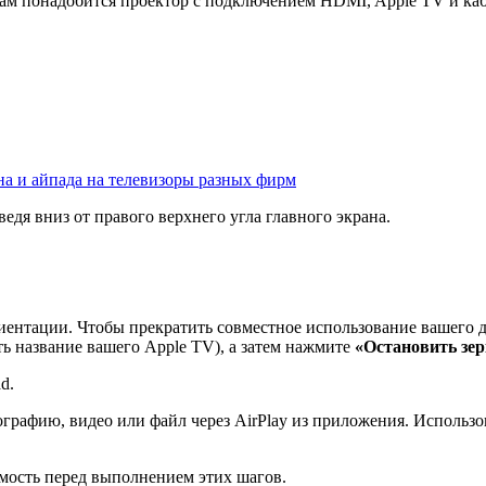
Вам понадобится проектор с подключением HDMI, Apple TV и каб
а и айпада на телевизоры разных фирм
едя вниз от правого верхнего угла главного экрана.
иентации. Чтобы прекратить совместное использование вашего д
ать название вашего Apple TV), а затем нажмите
«Остановить зе
d.
афию, видео или файл через AirPlay из приложения. Использов
мость перед выполнением этих шагов.