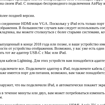
е на своем iPad. С помощью беспроводного подключения AirPlay 
более поздней версии.
 соединение HDMI или VGA. Поскольку у iPad есть только порт L
ражения. В большинстве случаев вам следует использовать соед
докладчика, вы можете столкнуться с более старыми системами,
 выпущенный в конце 2018 года или позже, и ваше устройство им
ти от устройства отображения. Возможно, у вас уже есть один
ь тот же адаптер USB-C с Mac или iPad.
 для кабеля Lightning. Для этих устройств вам понадобится адап
, подключите все. Подключите адаптер к iPad, подключите кабель
также имеется порт для питания, возможно, вам также понадобит
наружит, что вы подключили iPad, и автоматически покажет экра
а в течение минуты или двух, вам может потребоваться изменить
м.