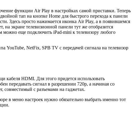
ючение функции Air Play в настройках самой приставки. Теперь
 двойной тап на кнопке Home для быстрого перехода к панели
сти. Здесь просто нажимается иконка Air Play, а в появившемся
, на экране телевизионной панели тут же отобразится
ом можно еще подключить iPad-mini к телевизору любого
ипа YouTube, NetFix, SPB TV с передачей сигнала на телевизор
щи кабеля HDMI. Для этого придется использовать
бен передавать сигнал в разрешении 720p, а начиная со
ter, совместимый с разъемами на гаджетах.
изоре в меню настроек нужно обязательно выбрать именно тот
кции.