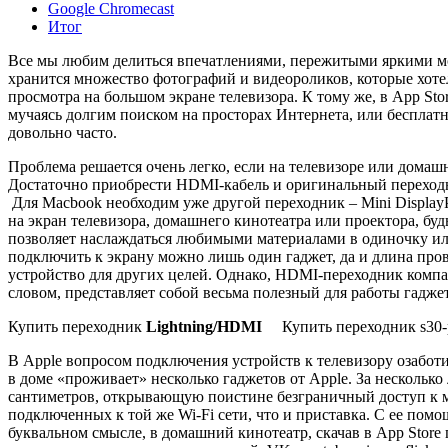
Google Chromecast
Итог
Все мы любим делиться впечатлениями, пережитыми яркими мом
хранится множество фотографий и видеороликов, которые хотел
просмотра на большом экране телевизора. К тому же, в App S
мучаясь долгим поиском на просторах Интернета, или бесплатн
довольно часто.
Проблема решается очень легко, если на телевизоре или дома
Достаточно приобрести HDMI-кабель и оригинальный перехо
Для Macbook необходим уже другой переходник – Mini Display
на экран телевизора, домашнего кинотеатра или проектора, буд
позволяет наслаждаться любимыми материалами в одиночку или
подключить к экрану можно лишь один гаджет, да и длина пров
устройство для других целей. Однако, HDMI-переходник компак
словом, представляет собой весьма полезный для работы гаджет
Купить переходник
Lightning/
HDMI
Купить переходник s30
В Apple вопросом подключения устройств к телевизору озаботи
в доме «проживает» несколько гаджетов от Apple. За нескольк
сантиметров, открывающую поистине безграничный доступ к ме
подключенных к той же Wi-Fi сети, что и приставка. С ее помо
буквальном смысле, в домашний кинотеатр, скачав в App Store