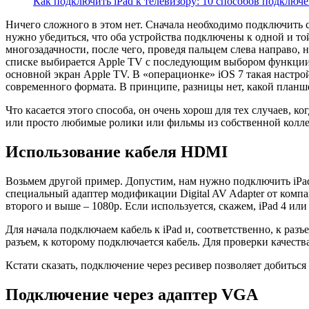
Как подключить iPad к телевизору: 10 способов подключ
Ничего сложного в этом нет. Сначала необходимо подключить с
нужно убедиться, что оба устройства подключены к одной и то
многозадачности, после чего, проведя пальцем слева направо, 
списке выбирается Apple TV с последующим выбором функции Mi
основной экран Apple TV. В «операционке» iOS 7 такая настро
современного формата. В принципе, разницы нет, какой планше
Что касается этого способа, он очень хорош для тех случаев, к
или просто любимые ролики или фильмы из собственной колле
Использование кабеля HDMI
Возьмем другой пример. Допустим, нам нужно подключить iPad
специальный адаптер модификации Digital AV Adapter от компан
второго и выше – 1080p. Если используется, скажем, iPad 4 или
Для начала подключаем кабель к iPad и, соответственно, к ра
разъем, к которому подключается кабель. Для проверки качест
Кстати сказать, подключение через ресивер позволяет добиться
Подключение через адаптер VGA