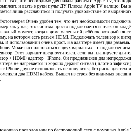
и т.п. Все, что необходимо для начала работы с Apple TV, это по
комплект, и взять в руки пульт ДУ. Плюсы Apple TV налицо: Вы
ается лишь расслабиться и получать удовольствие от выбранного
ьФотогалерея
Очень удобен тем, что нет необходимости подключа
мер как у нас, это система просто подключается и телефон кладё
важный момент, когда в доме маленький ребёнок, который тянетс
му, на котором есть разъём HDMI. Подключать телевизор к интер
м. В использовании очень прост. На адаптере имеет два разъёма
ne. Может использоваться в двух вариантах – с подключением з
визор. Этот вариант предпочтителен, если вы планируете длитель
изор + HDMI+адаптер+ IPhone. Он предназначен для непродолжит
птера не нагревается и хорошо держит сигнал ( плотно зафиксир
о с IPhone другие использовать не получится, без риска для техн
 поменяли два HDMI кабеля. Вышел из строя без видимых внешн
.
помощью проводов или по беспроводной сети с помощью Apple T