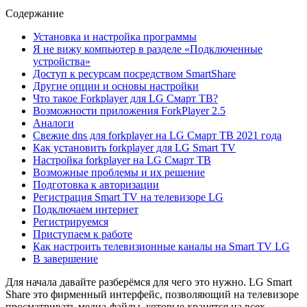
Содержание
Установка и настройка программы
Я не вижу компьютер в разделе «Подключенные
устройства»
Доступ к ресурсам посредством SmartShare
Другие опции и основы настройки
Что такое Forkplayer для LG Смарт ТВ?
Возможности приложения ForkPlayer 2.5
Аналоги
Свежие dns для forkplayer на LG Смарт ТВ 2021 года
Как установить forkplayer для LG Smart TV
Настройка forkplayer на LG Смарт ТВ
Возможные проблемы и их решение
Подготовка к авторизации
Регистрация Smart TV на телевизоре LG
Подключаем интернет
Регистрируемся
Приступаем к работе
Как настроить телевизионные каналы на Smart TV LG
В завершение
Для начала давайте разберёмся для чего это нужно. LG Smart
Share это фирменный интерфейс, позволяющий на телевизоре
просматривать медиа-файлы, которые хранятся на всех