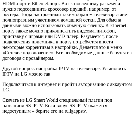
HDMI-порт и Ethernet-порт. Вот к последнему разъему и
нужно подсоединить кроссовер идущий, например, от
роутера. Тогда настроенный таким образом телевизор станет
полноправным участником домашней сетки. Для обмена
данными можно использовать обычную флешку. K Ethernet-
порту также можно приконнектить видеомагнитофон,
приставку с играми или DVD-плеер. Разумеется, после
подключения приемника к порту потребуется внести
некоторые коррективы в настройки. Делается это в меню
«Сетевое подключение». Все необходимые данные берутся из
договора с провайдером.
Другой вопрос: настройка IPTV на телевизоре. Установить
IPTV на LG можно так:
Подключиться к интернет и пройти авторизацию с аккаунтом
LG.
Скачать из LG Smart World специальный плагин под
названием SS IPTV. Если вдруг SS IPTV окажется
недоступным – берите его на ru.lgappstv.