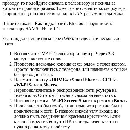
проводу, то подойдите сначала к телевизору и посильнее
воткните провод в разъём. Тоже самое сделайте возле роутера
второй конец посильнее вставьте в LAN разъём передатчика.
Читайте также:
Как подключить Bluetooth-наушники к
телевизору SAMSUNG и LG
Если подключение идём через WiFi, то сделайте несколько
шагов:
Выключите СМАРТ телевизор и роутер. Через 2-3
минуты включите снова.
Проверьте насколько хороша связь рядом с телевизором.
Просто подключитесь с телефона или планшета к той же
беспроводной сети.
Нажмите кнопку
«HOME» «Smart Share» «
СЕТЬ
»
«Wi-Fi Screen Share».
Переподключитесь к беспроводной сети роутера на
телевизоре. Об этом я писал в самом начале статьи.
Поставьте режим
«
Wi-
Fi
Screen
Share»
в режим
«Вкл.».
Проверьте, чтобы ноутбук или компьютер также были
подключены к сети. В правом нижем углу экрана не
должно быть соединения с красным крестиком. Если
красный крестик есть, то ПК не подключен к сети и
нужно решать эту проблему.