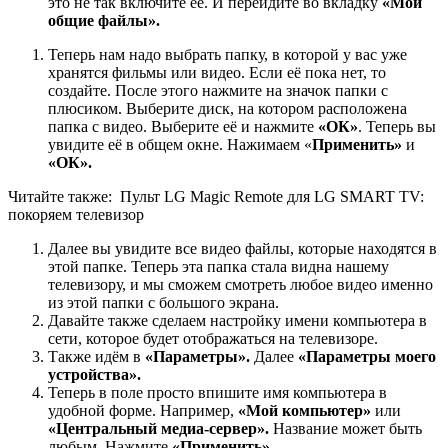
это не так включите её. И перейдите во вкладку
«Мои
общие файлы».
Теперь нам надо выбрать папку, в которой у вас уже
хранятся фильмы или видео. Если её пока нет, то
создайте. После этого нажмите на значок папки с
плюсиком. Выберите диск, на котором расположена
папка с видео. Выберите её и нажмите
«ОК»
. Теперь вы
увидите её в общем окне. Нажимаем «
Применить»
и
«ОК».
Читайте также:
Пульт LG Magic Remote для LG SMART TV:
покоряем телевизор
Далее вы увидите все видео файлы, которые находятся в
этой папке. Теперь эта папка стала видна нашему
телевизору, и мы сможем смотреть любое видео именно
из этой папки с большого экрана.
Давайте также сделаем настройку имени компьютера в
сети, которое будет отображаться на телевизоре.
Также идём в
«Параметры».
Далее
«Параметры моего
устройства».
Теперь в поле просто впишите имя компьютера в
удобной форме. Например,
«Мой компьютер»
или
«Центральный медиа-сервер».
Название может быть
любым. Нажмите
«Применить».