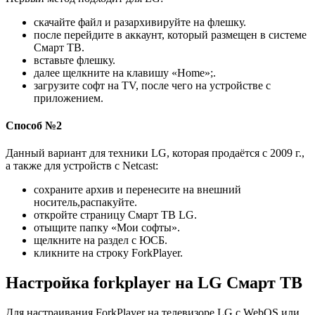
скачайте файл и разархивируйте на флешку.
после перейдите в аккаунт, который размещен в системе
Смарт ТВ.
вставьте флешку.
далее щелкните на клавишу «Home»;.
загрузите софт на TV, после чего на устройстве с
приложением.
Способ №2
Данный вариант для техники LG, которая продаётся с 2009 г.,
а также для устройств с Netcast:
сохраните архив и перенесите на внешний
носитель,распакуйте.
откройте страницу Смарт ТВ LG.
отыщите папку «Мои софты».
щелкните на раздел с ЮСБ.
кликните на строку ForkPlayer.
Настройка forkplayer на LG Смарт ТВ
Для настраивания ForkPlayer на телевизоре LG с WebOS или