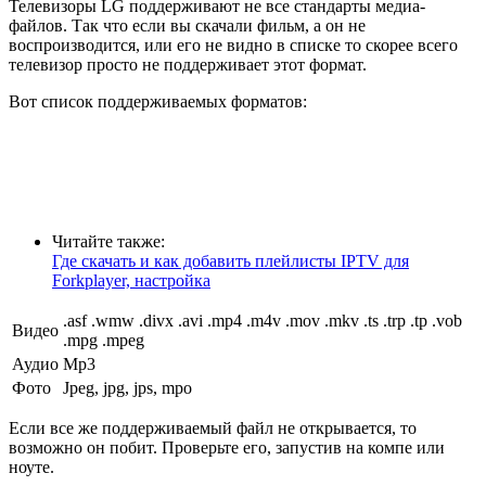
Телевизоры LG поддерживают не все стандарты медиа-
файлов. Так что если вы скачали фильм, а он не
воспроизводится, или его не видно в списке то скорее всего
телевизор просто не поддерживает этот формат.
Вот список поддерживаемых форматов:
Читайте также:
Где скачать и как добавить плейлисты IPTV для
Forkplayer, настройка
.asf .wmw .divx .avi .mp4 .m4v .mov .mkv .ts .trp .tp .vob
Видео
.mpg .mpeg
Аудио
Mp3
Фото
Jpeg, jpg, jps, mpo
Если все же поддерживаемый файл не открывается, то
возможно он побит. Проверьте его, запустив на компе или
ноуте.