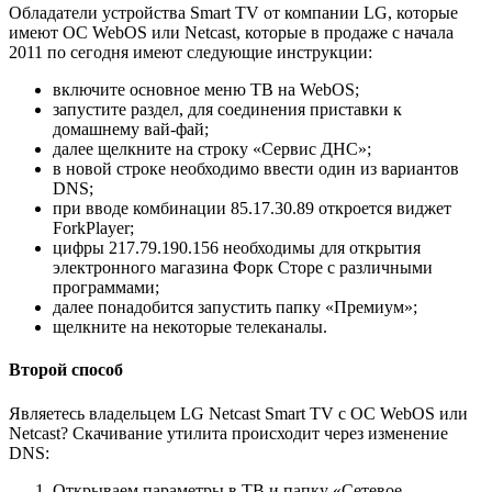
Обладатели устройства Smart TV от компании LG, которые
имеют ОС WebOS или Netcast, которые в продаже с начала
2011 по сегодня имеют следующие инструкции:
включите основное меню ТВ на WebOS;
запустите раздел, для соединения приставки к
домашнему вай-фай;
далее щелкните на строку «Сервис ДНС»;
в новой строке необходимо ввести один из вариантов
DNS;
при вводе комбинации 85.17.30.89 откроется виджет
ForkPlayer;
цифры 217.79.190.156 необходимы для открытия
электронного магазина Форк Сторе с различными
программами;
далее понадобится запустить папку «Премиум»;
щелкните на некоторые телеканалы.
Второй способ
Являетесь владельцем LG Netcast Smart TV с ОС WebOS или
Netcast? Скачивание утилита происходит через изменение
DNS:
Открываем параметры в ТВ и папку «Сетевое