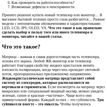
Как проверить на работоспособность?
Возможные дефекты и неисправности
Принято решение купить новый телевизор или монитор… В
магазине бытовой техники просто глаза разбегаются… Разные
модели с непонятными обозначениями и характеристиками:
LED, LCD, IPS, OLED, VA.
Что это такое и как правильно
сделать выбор в пользу того или иного телевизора и
монитора, читайте в нашей статье.
Что это такое?
Матрица – важная и самая дорогостоящая часть телевизора,
основа его экрана. Любой ЖК-монитор или телевизор
работает благодаря свойству жидких кристаллов менять
плоскость поляризации, когда через них проходит световой
поток, пропорционально приложенному напряжению.
Жидкокристаллическая матрица представляет собой
систему из электродов, которые располагаются по
вертикали и горизонтали.
Если посмотреть на матрицу через
микроскоп или специальный мощный окуляр, можно увидеть
зеленые, синие и красные «частички». Чаще всего они
прямоугольной формы. Каждый из них – это субпиксель.
Три
субпикселя вместе – это пиксель.
Чтобы получилось