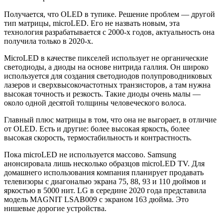
Получается, что OLED в тупике. Решение проблем — другой
тип матрицы, microLED. Его не назвать новым, эта
технология разрабатывается с 2000-х годов, актуальность она
получила только в 2020-х.
MicroLED в качестве пикселей использует не органические
светодиоды, а диоды на основе нитрида галлия. Он широко
используется для создания светодиодов полупроводниковых
лазеров и сверхвысокочастотных транзисторов, а там нужна
высокая точность и резкость. Такие диоды очень малы —
около одной десятой толщины человеческого волоса.
Главный плюс матрицы в том, что она не выгорает, в отличие
от OLED. Есть и другие: более высокая яркость, более
высокая скорость, термостабильность и контрастность.
Пока microLED не используется массово. Samsung
анонсировала лишь несколько образцов microLED TV. Для
домашнего использования компания планирует продавать
телевизоры с диагональю экрана 75, 88, 93 и 110 дюймов и
яркостью в 5000 нит. LG в середине 2020 года представила
модель MAGNIT LSAB009 с экраном 163 дюйма. Это
нишевые дорогие устройства.