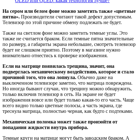
OLED или QLED: какая технология лучше?
На сером или белом фоне можно заметить также «цветные
пятна».
Производители считают такой дефект допустимым.
Телевизор по этой причине обмену подлежать не будет.
Также на светлом фоне можно заметить темные углы. Это
также не считается браком. Если темные пятна значительные
по размеру, а габариты экрана небольшие, смотреть телевизор
будет не слишком приятно. Поэтому в магазине нужно
внимательно отнестись к проверке изображения.
Если на матрице появилась трещина, значит, она
подверглась механическому воздействию, которое и стало
причиной того, что она лопнула.
Обычно даже на
выключенном телевизоре заметно, что матрица повреждена.
Но иногда бывают случаи, что трещину можно обнаружить,
только включив телевизор в сеть. На экране не будет
изображения вовсе или будет только какая-то его часть. Чаще
всего видно только цветные полосы, а часть экрана, где
треснула матрица, полностью черная, как будто с подтеками.
Механическая поломка может также произойти от
попадания жидкости внутрь прибора.
Темные круги на матрице могут быть заводским браком. А