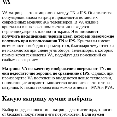
VA
VA матрица – это компромисс между TN и IPS. Она является
популярным видом матриц и применяется во многих
современных моделях ЖК телевизоров. В VA жидкие
кристаллы в выключенном состоянии находятся
перпендикулярно к плоскости экрана.
Это позволяет
получить насыщенный черный цвет, который невозможно
получить при использовании TN и IPS.
Кристаллы имеют
возможность свободно перемещаться, благодаря чему оттенки
не искажаются при смене угла обзора. Телевизоры, в которых
применяется технология VA, подойдут для помещений со
слабым освещением.
Матрицы VA по качеству изображения опережают TN, но
они недостаточно хороши, по сравнению с IPS.
Однако, при
производстве VA постепенно внедряются новые технологии,
позволяющие исправить множество недостатков этого типа
матрицы. К таким технологиям можно отнести – MVA и PVA.
Какую матрицу лучше выбрать
Выбор определенного типа матрицы для телевизора, зависит
от бюджета покупателя и его потребностей.
Если нужен