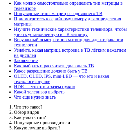
Как можно самостоятельно определить тип матрицы в
телевизоре
Популярные типы матриц сегодняшнего ТВ
Присмотритесь к серийному номеру для определения
матрицы
Изучите технические характеристики телевизора, чтобы
узнать установленную в ТВ матрицу
Визуальный осмотр типов матриц для идентификации
технологии
Узнайте, какая матрица встроена в ТВ лёгким нажатием
на дисплей
Заключение
Как выбрать и рассчитать диагональ ТВ
Какое разрешение должно быть у ТВ
QLED, OLED, IPS, mini-LED — что это и какая
технология лучше
HDR — что это и зачем нужно
Какой телевизор выбрать
Что еще нужно знать
Что это такое?
Обзор видов
Как узнать тип?
Популярные производители
Какую лучше выбрать?