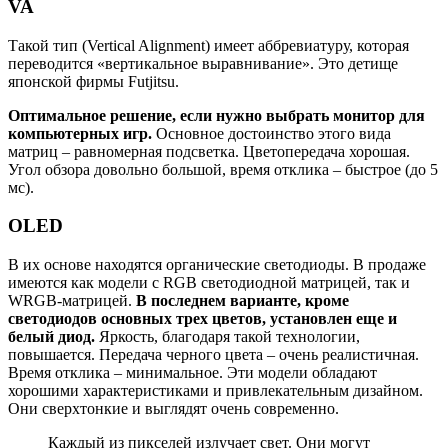
VA
Такой тип (Vertical Alignment) имеет аббревиатуру, которая
переводится «вертикальное выравнивание». Это детище
японской фирмы Futjitsu.
Оптимальное решение, если нужно выбрать монитор для
компьютерных игр.
Основное достоинство этого вида
матриц – равномерная подсветка. Цветопередача хорошая.
Угол обзора довольно большой, время отклика – быстрое (до 5
мс).
OLED
В их основе находятся органические светодиоды. В продаже
имеются как модели с RGB светодиодной матрицей, так и
WRGB-матрицей.
В последнем варианте, кроме
светодиодов основных трех цветов, установлен еще и
белый диод.
Яркость, благодаря такой технологии,
повышается. Передача черного цвета – очень реалистичная.
Время отклика – минимальное. Эти модели обладают
хорошими характеристиками и привлекательным дизайном.
Они сверхтонкие и выглядят очень современно.
Каждый из пикселей излучает свет. Они могут