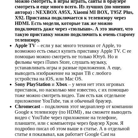
можно смотреть, в игры играть, сайты в браузере
смотреть и еще много всего. Из лучших (по мнению
автора) : NEXBOX A95X, Xiaomi MI BOX, T95Z Plus,
X92.
Приставка подключается к телевизору через
HDMI. Есть модели, которые так же можно
подключить даже через «тюльпан». А это значит, что
такую приставку можно подключить к очень старому
телевизору.
Apple TV
– если у вас много техники от Apple, то
возможно есть смысл купить приставку Apple TV. С ее
помощью можно смотреть не только Ютуб. Но и
фильмы через iTunes Store, слушать музыку,
устанавливать игры и разные приложения. А еще,
выводить изображение на экран ТВ с любого
устройства на iOS, или Mac OS.
Sony PlayStation
и
Xbox
– у меня нет этих игровых
приставок, но насколько мне известно, с их помощью
тоже можно смотреть видео. Там есть как отдельное
приложение YouTube, так и обычный браузер.
Chromecast
– подключив этот медиаплеер от компании
Google к телевизору (по HDMI) , вы сможете выводить
видео с YouTube через приложение на телефоне,
планшете, или с компьютера через браузер Хром. Я
подробно писал об этом выше в статье. А в отдельной
статье я показывал, как работает Google Cast на