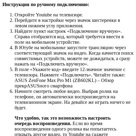
Инструкция по ручному подключению:
Откройте Youtube на телевизоре.
Перейдите в настройки через значок шестеренки в
левом нижнем углу приложения.
Найдите пункт настроек «Подключение вручную».
Справа отобразится код, который требуется ввести в
поле на мобильном устройстве.
В Ютубе на мобильнике запустите трансляцию через
соответствующий значок на видео. Когда начнется поиск
совместимых устройств, можете не дожидаться, а сразу
нажать на «Подключить вручную».
В поле «Укажите код» введите 12-значное значение с
телевизора. Нажмите «Подключить».
Читайте также:
ASUS ZenFone Max Pro M1 (ZB602KL) – Обзор
прекрASUSного смартфона
Начните смотреть любое видео. Выбрав ролик на
телефоне, он автоматически воспроизведется на
телевизионном экране. На девайсе же играть ничего не
будет.
Что удобно, так это возможность настроить
очередь воспроизведения.
Если во время
воспроизведения одного ролика вы попытаетесь
открыть другое видео, то Youtube на гаджете