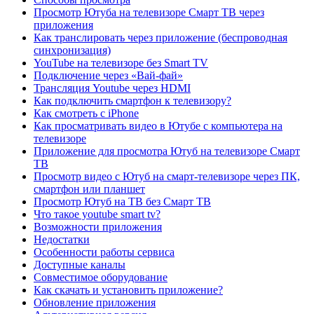
Просмотр Ютуба на телевизоре Смарт ТВ через
приложения
Как транслировать через приложение (беспроводная
синхронизация)
YouTube на телевизоре без Smart TV
Подключение через «Вай-фай»
Трансляция Youtube через HDMI
Как подключить смартфон к телевизору?
Как смотреть с iPhone
Как просматривать видео в Ютубе с компьютера на
телевизоре
Приложение для просмотра Ютуб на телевизоре Смарт
ТВ
Просмотр видео с Ютуб на смарт-телевизоре через ПК,
смартфон или планшет
Просмотр Ютуб на ТВ без Смарт ТВ
Что такое youtube smart tv?
Возможности приложения
Недостатки
Особенности работы сервиса
Доступные каналы
Совместимое оборудование
Как скачать и установить приложение?
Обновление приложения