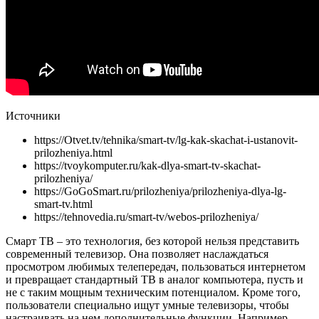
Источники
https://Otvet.tv/tehnika/smart-tv/lg-kak-skachat-i-ustanovit-
prilozheniya.html
https://tvoykomputer.ru/kak-dlya-smart-tv-skachat-
prilozheniya/
https://GoGoSmart.ru/prilozheniya/prilozheniya-dlya-lg-
smart-tv.html
https://tehnovedia.ru/smart-tv/webos-prilozheniya/
Смарт ТВ – это технология, без которой нельзя представить
современный телевизор. Она позволяет наслаждаться
просмотром любимых телепередач, пользоваться интернетом
и превращает стандартный ТВ в аналог компьютера, пусть и
не с таким мощным техническим потенциалом. Кроме того,
пользователи специально ищут умные телевизоры, чтобы
настраивать на нем дополнительные функции. Например,