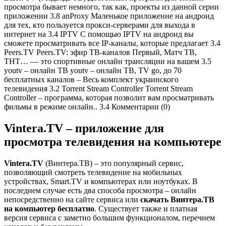
просмотра бывает немного, так как, проекты из данной серии
приложении 3.8 anProxy Маленькое приложение на андроид
для тех, кто пользуется прокси-серверами для выхода в
интернет на 3.4 IPTV С помощью IPTV на андроид вы
сможете просматривать все IP-каналы, которые предлагает 3.4
Peers.TV Peers.TV: эфир ТВ-каналов Первый, Матч ТВ,
ТНТ… — это спортивные онлайн трансляции на вашем 3.5
youtv – онлайн ТВ youtv – онлайн ТВ, TV go, до 70
бесплатных каналов – Весь комплект украинского
телевидения 3.2 Torrent Stream Controller Torrent Stream
Controller – программа, которая позволит вам просматривать
фильмы в режиме онлайн.. 3.4 Комментарии (0)
Vintera.TV – приложение для
просмотра телевидения на компьютере
Vintera
.
TV
(Винтера.ТВ) – это популярный сервис,
позволяющий смотреть телевидение на мобильных
устройствах, Smart.TV и компьютерах или ноутбуках. В
последнем случае есть два способа просмотра – онлайн
непосредственно на сайте сервиса или
скачать Винтера.ТВ
на компьютер бесплатно
. Существует также и платная
версия сервиса с заметно большим функционалом, перечнем