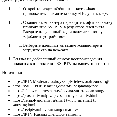
Откройте раздел «Общие» в настройках
приложения, нажмите кнопку «Получить код».
С вашего компьютера перейдите к официальному
приложению SS IPTV в редакторе плейлиста.
Введите полученный код и нажмите кнопку
«Добавить устройство».
Выберите плейлист на вашем компьютере и
загрузите его на веб-сайт.
Ссылка на добавленный список воспроизведения
появится в приложении SS IPTV на вашем телевизоре.
Источники
https://IPTVMaster.ru/nastroyka-iptv-televizorah-samsung/
https://WiFiGid.ru/samsung-smart-tv/besplatnyj-iptv
https://tehnovedia.ru/smart-tv/iptv-na-smart-tv-samsung/
https://prosmartv.ru/iptv/iptv-samsung-smart-tv.html
https://TehnoPanorama.ru/smart-tv/iptv-na-smart-tv-
samsung.html
https://seeiptv.ru/iptv-samsung-smart-tv/
https://IPTV-Russia.ru/help/iptv-samsung/