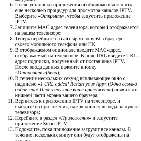
После установки приложения необходимо выполнить
еще несколько процедур для просмотра каналов IPTV.
Выберите «
Открыть
», чтобы запустить приложение
IPTV;
Запишите MAC-адрес телевизора, который отображается
на вашем телевизоре;
Теперь перейдите на сайт siptv.eu/mylist в браузере
своего мобильного телефона или ПК;
В отображаемом опционале введите MAC-адрес,
отображаемый на телевизоре. В поле URL введите URL-
адрес подписки, полученный от поставщика IPTV.
После ввода данных нажмите кнопку
«
Отправить
»(
Send
);
В течение нескольких секунд всплывающее окно с
надписью «
1 URL added! Restart your App
» (
Одна ссылка
добавлена! Перезагрузите ваше приложение
) появится в
нижней части экрана вашего браузера;
Вернитесь к приложению IPTV на телевизоре, и
выйдите из приложения, нажав кнопку выхода на пульте
телевизора;
Перейдите в раздел «
Приложения
» и запустите
приложение Smart IPTV.
Подождите, пока приложение загрузит все каналы. В
течение нескольких минут они будут отображены на
экране;