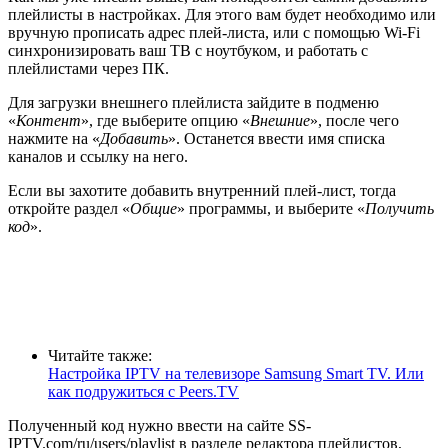
плейлисты в настройках. Для этого вам будет необходимо или
вручную прописать адрес плей-листа, или с помощью Wi-Fi
синхронизировать ваш ТВ с ноутбуком, и работать с
плейлистами через ПК.
Для загрузки внешнего плейлиста зайдите в подменю
«
Контент
», где выберите опцию «
Внешние
», после чего
нажмите на «
Добавить
». Останется ввести имя списка
каналов и ссылку на него.
Если вы захотите добавить внутренний плей-лист, тогда
откройте раздел «
Общие
» программы, и выберите «
Получить
код
».
Читайте также:
Настройка IPTV на телевизоре Samsung Smart TV. Или
как подружиться с Peers.TV
Полученный код нужно ввести на сайте SS-
IPTV.com/ru/users/playlist в разделе редактора плейлистов,