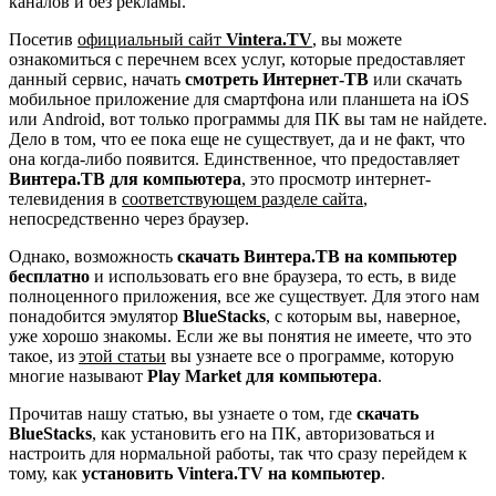
каналов и без рекламы.
Посетив
официальный сайт
Vintera
.
TV
, вы можете
ознакомиться с перечнем всех услуг, которые предоставляет
данный сервис, начать
смотреть Интернет-ТВ
или скачать
мобильное приложение для смартфона или планшета на iOS
или Android, вот только программы для ПК вы там не найдете.
Дело в том, что ее пока еще не существует, да и не факт, что
она когда-либо появится. Единственное, что предоставляет
Винтера.ТВ для компьютера
, это просмотр интернет-
телевидения в
соответствующем разделе сайта
,
непосредственно через браузер.
Однако, возможность
скачать Винтера.ТВ на компьютер
бесплатно
и использовать его вне браузера, то есть, в виде
полноценного приложения, все же существует. Для этого нам
понадобится эмулятор
BlueStacks
, с которым вы, наверное,
уже хорошо знакомы. Если же вы понятия не имеете, что это
такое, из
этой статьи
вы узнаете все о программе, которую
многие называют
Play
Market
для компьютера
.
Прочитав нашу статью, вы узнаете о том, где
скачать
BlueStacks
, как установить его на ПК, авторизоваться и
настроить для нормальной работы, так что сразу перейдем к
тому, как
установить
Vintera
.
TV
на компьютер
.