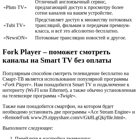
Отличный англоязычный сервис,
«Pluto TV»
предлагающий доступ к просмотру более
сотни каналов на вашем устройстве.
Представляет доступ к множеству потоковых
«Tubi TV»
трансляций, фильмам и передачам премиум-
класса, и всё это абсолютно бесплатно.
«NewsON»
Потоковые трансляции новостей и другое.
Fork Player – поможет смотреть
каналы на Smart TV без оплаты
Популярным способом смотреть телевидение бесплатно на
Смарт-ТВ является использование популярной программы
«
Fork Player
». Нам понадобится Smart TV и подключение к
интернету (Wi-FI или Ethernet), а также обычно установленная
на телевизоре программа «
Twigle
».
Также нам понадобится смартфон, на котором будет
необходимо установить две программы «Ace Stream Engine» и
«RemoteFork www29.zippyshare.com/v/Gk8LgQkj/file.html».
Выполните следующее:
Перейдите в настройки телевизора;