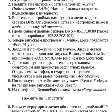
Найдите там настройки сети (например, «
Сеть/
Подключение к LAN
»). Нам необходимо настроить
подключение к интернету;
В сетевых настройках нам нужно изменить адрес
сервера DNS. Опускаемся в сетевых настройках ниже и
жмём на кнопку «
Изменить
»;
Прописываем данные сервера DNS –
85.17.30.89
(также
можно попробовать
195.88.208.101
);
Теперь запускаем программу «Twigle», здесь появляется
«Fork Player»;
Заходим в приложение «Fork Player». Здесь имеется
множество ярлыков для запуска. Важно, чтобы там было
приложение «
ACE STREAM
» (оно нам понадобится);
Далее нам нужно сопрячь телевизор с нашим
смартфоном для просмотра бесплатных каналов.
Открываем смартфон, в смартфоне запускаем
упомянутое нами ранее приложение «
Ace Stream
»;
После запуска «Ace Stream» запускаем «RemoteFork», а
на телевизоре запускаем «Ace Stream»;
На телефоне в RemoteFork нажимаем на «
Запустить
»;
Нажмите на “Запустить”
В самом верху приложения обозначен определённый IP
адрес (например, 192.168.0.3). Нужно чтобы эти адреса