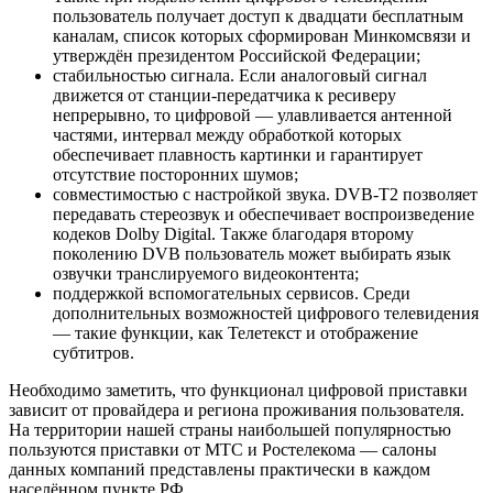
пользователь получает доступ к двадцати бесплатным
каналам, список которых сформирован Минкомсвязи и
утверждён президентом Российской Федерации;
стабильностью сигнала. Если аналоговый сигнал
движется от станции-передатчика к ресиверу
непрерывно, то цифровой — улавливается антенной
частями, интервал между обработкой которых
обеспечивает плавность картинки и гарантирует
отсутствие посторонних шумов;
совместимостью с настройкой звука. DVB-T2 позволяет
передавать стереозвук и обеспечивает воспроизведение
кодеков Dolby Digital. Также благодаря второму
поколению DVB пользователь может выбирать язык
озвучки транслируемого видеоконтента;
поддержкой вспомогательных сервисов. Среди
дополнительных возможностей цифрового телевидения
— такие функции, как Телетекст и отображение
субтитров.
Необходимо заметить, что функционал цифровой приставки
зависит от провайдера и региона проживания пользователя.
На территории нашей страны наибольшей популярностью
пользуются приставки от МТС и Ростелекома — салоны
данных компаний представлены практически в каждом
населённом пункте РФ.