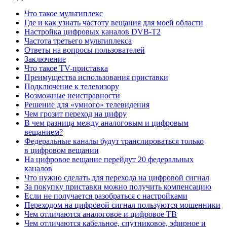
Что такое мультиплекс
Где и как узнать частоту вещания для моей области
Настройка цифровых каналов DVB-T2
Частота третьего мультиплекса
Ответы на вопросы пользователей
Заключение
Что такое TV-приставка
Преимущества использования приставки
Подключение к телевизору
Возможные неисправности
Решение для «умного» телевидения
Чем грозит переход на цифру
В чем разница между аналоговым и цифровым
вещанием?
Федеральные каналы будут транслироваться только
в цифровом вещании
На цифровое вещание перейдут 20 федеральных
каналов
Что нужно сделать для перехода на цифровой сигнал
За покупку приставки можно получить компенсацию
Если не получается разобраться с настройками
Переходом на цифровой сигнал пользуются мошенники
Чем отличаются аналоговое и цифровое ТВ
Чем отличаются кабельное, спутниковое, эфирное и