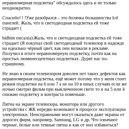
неравномерная подсветка” обсуждалось здесь и не только
неоднократно.
Спасибо! ! !Уже разобрался – это болячка большинства lcd
панелей. Жаль, что и светодиодная подсветка ей тоже
страдает (
bidbim писал(а):Жаль, что и светодиодная подсветка ей тоже
страдает (Я покупал свой светодиодный телевизор в надежде
на идеально чёрный цвет, как они визжали в рекламе.
Получил в итоге неравномерную подсветку, почти как на
простых люминесцентных подсветках. Дурят нас по-
страшному.
Не знаю я своим телевизором доволен нет таких дефектов как
неравномерная подсветка, ещё может потому что у меня стоит
режим подсветки на 6 или 7 а не на 10 в иных случаях если же
ночью смотрю фильм при выключенном свете то и на 5 или 4
снижаю подсветку и контраста поменьше.
Пятна на экране телевизора, монитора или другого
устройства с ЖК нередко возникают в процессе эксплуатации
электроники. Неисправными могут оказаться даже экраны от
дорогих фирм, например, Samsung, LG и др. Что означают
черные, белые или темные пятна и как от них избавиться?