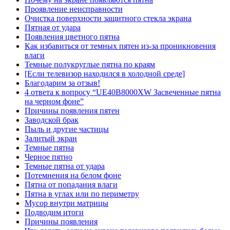
Проявление неисправности
Очистка поверхности защитного стекла экрана
Пятная от удара
Появления цветного пятна
Как избавиться от темных пятен из-за проникновения
влаги
Темные полукруглые пятна по краям
[Если телевизор находился в холодной среде]
Благодарим за отзыв!
4 ответа к вопросу “UE40B8000XW Засвеченные пятна
на черном фоне”
Причины появления пятен
Заводской брак
Пыль и другие частицы
Залитый экран
Темные пятна
Черное пятно
Темные пятна от удара
Потемнения на белом фоне
Пятна от попадания влаги
Пятна в углах или по периметру
Мусор внутри матрицы
Подводим итоги
Причины появления