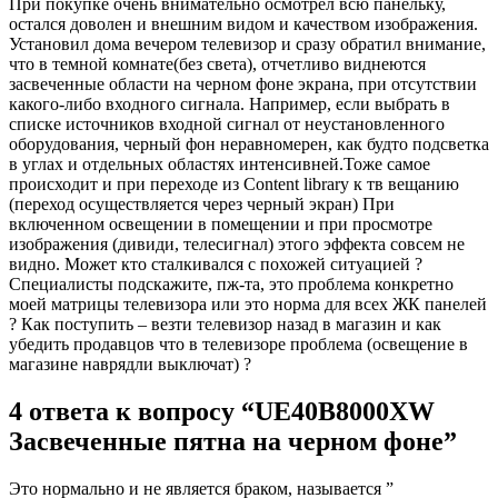
При покупке очень внимательно осмотрел всю панельку,
остался доволен и внешним видом и качеством изображения.
Установил дома вечером телевизор и сразу обратил внимание,
что в темной комнате(без света), отчетливо виднеются
засвеченные области на черном фоне экрана, при отсутствии
какого-либо входного сигнала. Например, если выбрать в
списке источников входной сигнал от неустановленного
оборудования, черный фон неравномерен, как будто подсветка
в углах и отдельных областях интенсивней.Тоже самое
происходит и при переходе из Content library к тв вещанию
(переход осуществляется через черный экран) При
включенном освещении в помещении и при просмотре
изображения (дивиди, телесигнал) этого эффекта совсем не
видно. Может кто сталкивался с похожей ситуацией ?
Специалисты подскажите, пж-та, это проблема конкретно
моей матрицы телевизора или это норма для всех ЖК панелей
? Как поступить – везти телевизор назад в магазин и как
убедить продавцов что в телевизоре проблема (освещение в
магазине наврядли выключат) ?
4 ответа к вопросу “UE40B8000XW
Засвеченные пятна на черном фоне”
Это нормально и не является браком, называется ”