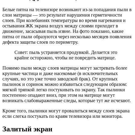
Белые пятна на телевизоре возникают из-за попадания пыли в
слои матрицы — это результат нарушения герметичности
слоев. При колебаниях температуры во время нагревания и
остывания ЖК экрана воздух между слоями приходит в
движение, засасывая пыль извне. На фото показано, какие
пятна от пыли образуются через несколько месяцев появления
дефекта защиты слоев по периметру.
Совет: пыль устраняется продувкой. Делается это
крайне осторожно, чтобы не повредить матрице.
Помимо пыли между слоев матрицы могут застревать более
крупные частица и даже насекомые (в исключительных
случаях, но это уже точно заводской брак). От крупных
пылинок и соринок можно избавиться следующим образом:
мягкой тряпкой легко постукивать по экрану. Так пылинки
постепенно опадают вниз, при этом на матрице могут
возникать слабовыраженные следы, которые тут же исчезают.
Кроме того, пылинки могут провалиться между слоев экрана
если слегка постукать по краям телевизора или монитора.
Залитый экран