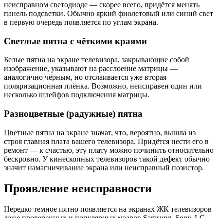
неисправном светодиоде — скорее всего, придётся менять
панель подсветки. Обычно яркий фиолетовый или синий свет
в первую очередь появляется по углам экрана.
Светлые пятна с чёткими краями
Белые пятна на экране телевизора, закрывающие собой
изображение, указывают на расслоение матрицы —
аналогично чёрным, но отслаивается уже вторая
поляризационная плёнка. Возможно, неисправен один или
несколько шлейфов подключения матрицы.
Разноцветные (радужные) пятна
Цветные пятна на экране значат, что, вероятно, вышла из
строя главная плата вашего телевизора. Придётся нести его в
ремонт — к счастью, эту плату можно починить относительно
бескровно. У кинескопных телевизоров такой дефект обычно
значит намагничивание экрана или неисправный позистор.
Проявление неисправности
Нередко темное пятно появляется на экранах ЖК телевизоров
даже проверенных и популярных мааров Samsung, Sony, LG.