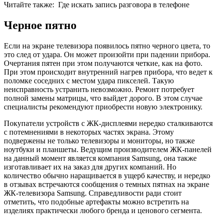
Читайте также:
Где искать запись разговора в телефоне
Черное пятно
Если на экране телевизора появилось пятно черного цвета, то
это след от удара. Он может произойти при падении прибора.
Очертания пятен при этом получаются четкие, как на фото.
При этом происходит внутренний нагрев прибора, что ведет к
поломке соседних с местом удара пикселей. Такую
неисправность устранить невозможно. Ремонт потребует
полной замены матрицы, что выйдет дорого. В этом случае
специалисты рекомендуют приобрести новую электронику.
Покупатели устройств с ЖК-дисплеями нередко сталкиваются
с потемнениями в некоторых частях экрана. Этому
подвержены не только телевизоры и мониторы, но также
ноутбуки и планшеты. Ведущим производителем ЖК-панелей
на данный момент является компания Samsung, она также
изготавливает их на заказ для других компаний. Но
количество обычно наращивается в ущерб качеству, и нередко
в отзывах встречаются сообщения о темных пятнах на экране
ЖК-телевизора Samsung. Справедливости ради стоит
отметить, что подобные артефакты можно встретить на
изделиях практически любого бренда и ценового сегмента.