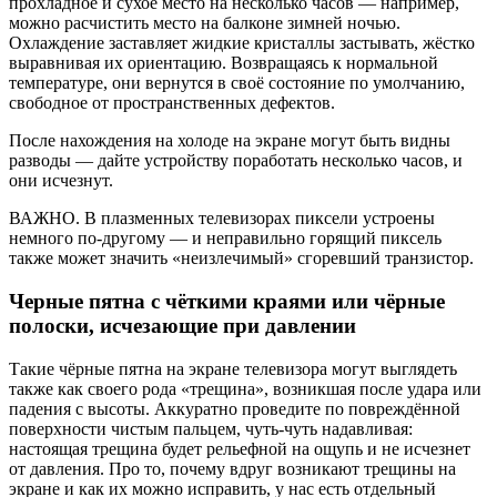
прохладное и сухое место на несколько часов — например,
можно расчистить место на балконе зимней ночью.
Охлаждение заставляет жидкие кристаллы застывать, жёстко
выравнивая их ориентацию. Возвращаясь к нормальной
температуре, они вернутся в своё состояние по умолчанию,
свободное от пространственных дефектов.
После нахождения на холоде на экране могут быть видны
разводы — дайте устройству поработать несколько часов, и
они исчезнут.
ВАЖНО.
В плазменных телевизорах пиксели устроены
немного по-другому — и неправильно горящий пиксель
также может значить «неизлечимый» сгоревший транзистор.
Черные пятна с чёткими краями или чёрные
полоски, исчезающие при давлении
Такие чёрные пятна на экране телевизора могут выглядеть
также как своего рода «трещина», возникшая после удара или
падения с высоты. Аккуратно проведите по повреждённой
поверхности чистым пальцем, чуть-чуть надавливая:
настоящая трещина будет рельефной на ощупь и не исчезнет
от давления. Про то, почему вдруг возникают трещины на
экране и как их можно исправить, у нас есть отдельный