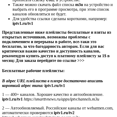
Также можно скачать файл списка
m3u
на устройство и
выбрать его в программе просмотра, при этом список
каналов обновляться не будет.
Для удобства ссылки сделаны короткими, например:
iptv1.ru/tv1
Представленные ниже плейлисты бесплатные и взяты из
открытых источников, возможны проблемы с
подключением и перерывы в работе, все-таки это
бесплатно, за что багодарность авторам. Если для вас
критически важно качество и доступность каналов,
рекомендую купить доступ к платному плейлисту за 1$ в
месяц: Для заказа перейдите по ссылке >>>
Бесплатные рабочие плейлисты:
В адрес URL плейлиста в плеере достаточно вписать
короткий адрес типа:
iptv1.ru/tv1
1 — 400+ каналов. Хорошее качество и автообновление.
iptv1.ru/tv1
https://smarttvnews.ru/apps/iptvchannels.m3u
2 — Автообновляемый. Российские каналы от webarmen.com,
автоматически проверяются
iptv1.ru/tv2