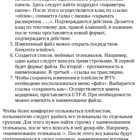
панель. Здесь следует найти подраздел «параметры
папок». После этого осуществляется клац по ссылке
«облик», снимается галка с окошка «скрывать
расширения …..». Подтверждаются действия. Делается
клац по текстовому док. правой клавишей, в названии
после точки проставляется новый формат,
подтверждается действие.
Измененный файл можно открыть посредством
блокнота windows.
Создается список любимых телеканалов. Например,
один канал следует вписать тремя строчками. В первой
будет формат файла. Во второй – протяженность и
наименование. В третьей – ссылка на трансляцию.
Чтобы сохранить изменения в плейлисте IPTV
необходимо воспользоваться меню «файл». Выбирается
ссылка «сохранить как». Осуществляется замена
кодировки, проставляется UTF-8. При необходимости
можно изменить и наименование файла.
Чтобы более комфортно пользоваться плейлистом,
пользователю следует разбить все телеканалы по отдельным
группам. Для этого нужно найти строчку с наименованием
телеканала, после чего вписать в ней group-title. Например,
«наименование телеканала :». После этого все каналы будут
группироваться в своих папочках, наименование которым