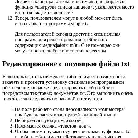
Делается клац правой клавишей мыши, выбирается
функция «выгрузка списка каналов», указывается место
и подтверждается действие.
Теперь пользователем могут в любой момент быть
использованы программы simple tv.
Для пользователей сегодня доступна специальная
программа для редактирования плейлистов,
содержащих медиафайлы m3u. С ее помощью они
могут вносить любые изменения в реестры.
Редактирование с помощью файла txt
Если пользователь не желает, либо не имеет возможности
закачать и провести установку специальное программное
обеспечение, он может редактировать свой плейлист
посредством текстовых документов txt. Это выполнить очень
просто, если следовать пошаговой инструкции:
На поле рабочего стола персонального компьютера/
ноутбука делается клац правой клавишей мыши.
Выбирается функция «создать».
Нажимается ссылка «текстов. док.».
Чтобы своими руками осуществить замену формата txt
на m3u необходимо задействовать управленческая