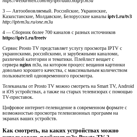
https://webarmen.com/my/iptv/auto.nogrp.m3u
3 — Автообновляемый. Российские, Украинские,
Казахстанские, Молдавские, Белорусские каналы
iptv1.ru/tv3
http://iptvm3u.ru/one.m3u
4 — Сборник более 700 каналов с разных источников
https://iptv1.ru/freetv
Сервис Prosto TV представляет услугу просмотра IPTV с
украинскими, российскими, и зарубежными каналоми,
различной категории и тематики. Плейлист вещает с
сервера
nginx
m3u, на котором процесс вещания картинки
довольно хорошего качества, с максимальным количеством
пользователей одновременного просмотра.
Телеканалы от Prosto TV можно смотреть на Smart TV, Android
и iOS устройствах, а также на старых телевизорах с помощью
TV-приставок.
Цифровое интернет-телевидение в современном формате с
возможностью просмотра телевизионных программ на
экранах ваших устройств.
Как смотреть, на каких устройствах можно