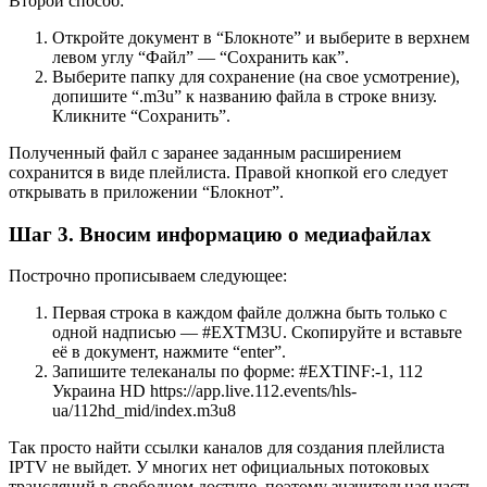
Второй способ:
Откройте документ в “Блокноте” и выберите в верхнем
левом углу “Файл” — “Сохранить как”.
Выберите папку для сохранение (на свое усмотрение),
допишите “.m3u” к названию файла в строке внизу.
Кликните “Сохранить”.
Полученный файл с заранее заданным расширением
сохранится в виде плейлиста. Правой кнопкой его следует
открывать в приложении “Блокнот”.
Шаг 3. Вносим информацию о медиафайлах
Построчно прописываем следующее:
Первая строка в каждом файле должна быть только с
одной надписью — #EXTM3U. Скопируйте и вставьте
её в документ, нажмите “enter”.
Запишите телеканалы по форме: #EXTINF:-1, 112
Украина HD https://app.live.112.events/hls-
ua/112hd_mid/index.m3u8
Так просто найти ссылки каналов для создания плейлиста
IPTV не выйдет. У многих нет официальных потоковых
трансляций в свободном доступе, поэтому значительная часть