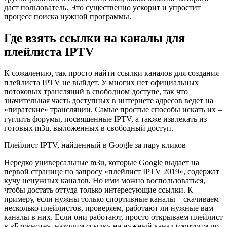
даст пользователь. Это существенно ускорит и упростит
процесс поиска нужной программы.
Где взять ссылки на каналы для
плейлиста IPTV
К сожалению, так просто найти ссылки каналов для создания
плейлиста IPTV не выйдет. У многих нет официальных
потоковых трансляций в свободном доступе, так что
значительная часть доступных в интернете адресов ведет на
«пиратские» трансляции. Самые простые способы искать их –
гуглить форумы, посвященные IPTV, а также извлекать из
готовых m3u, выложенных в свободный доступ.
Плейлист IPTV, найденный в Google за пару кликов
Нередко универсальные m3u, которые Google выдает на
первой странице по запросу «плейлист IPTV 2019», содержат
кучу ненужных каналов. Но ими можно воспользоваться,
чтобы достать оттуда только интересующие ссылки. К
примеру, если нужны только спортивные каналы – скачиваем
несколько плейлистов, проверяем, работают ли нужные вам
каналы в них. Если они работают, просто открываем плейлист
в «Блокноте», находим ссылку на нужный канал (смотрим по