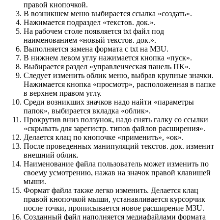
правой кнопочкой.
В возникшем меню выбирается ссылка «создать».
Нажимается подраздел «текстов. док.».
На рабочем столе появляется txt файл под
наименованием «новый текстов. док.».
Выполняется замена формата с txt на M3U.
В нижнем левом углу нажимается кнопка «пуск».
Выбирается раздел «управленческая панель ПК».
Следует изменить облик меню, выбрав крупные значки.
Нажимается кнопка «просмотр», расположенная в папке
в верхнем правом углу.
Среди возникших значков надо найти «параметры
папок», выбирается вкладка «облик».
Прокрутив вниз ползунок, надо снять галку со ссылки
«скрывать для зарегистр. типов файлов расширения».
Делается клац по кнопочке «применить», «ок».
После проведенных манипуляций текстов. док. изменит
внешний облик.
Наименование файла пользователь может изменить по
своему усмотрению, нажав на значок правой клавишей
мыши.
Формат файла также легко изменить. Делается клац
правой кнопочкой мыши, устанавливается курсорчик
после точки, прописывается новое расширение M3U.
Созданный файл наполняется медиафайлами формата