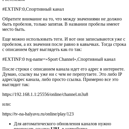
#EXTINF:0,Спортивный канал
Обратите внимание на то, что между значениями не должно
быть пробелов, только запятая. В названии пробелы имеют
место быть.
Еще можно использовать теги. И вот они записываются уже с
пробелом, а их значения после равно в кавычках. Тогда строка
с описанием будет выглядеть как-то так:
#EXTINF:0 tvg-name=»Sport Channel»,Спортивный канал
После строки с описанием канала идет его адрес в интернете.
Думаю, ссылку вы уже ни с чем не перепутаете. Это либо IP
адрес/адрес канала, либо просто ссылка. Примерно все это
выглядит так:
https://192.168.1.1:25556/online/channel.m3u8
или:
https://tv-na-halyavu.ru/online/play/123
Для автоматического обновления каналов нужно
прописать ссылку
URL
в устройстве.