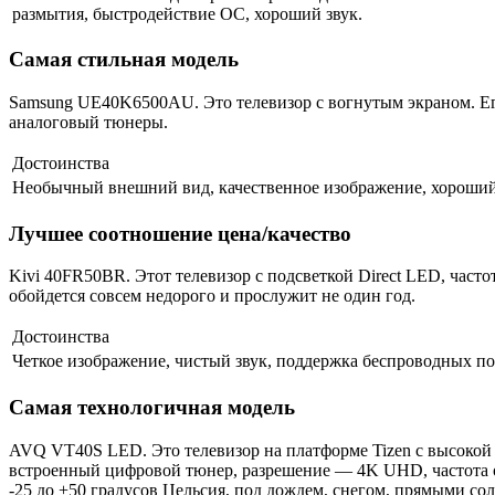
размытия, быстродействие ОС, хороший звук.
Самая стильная модель
Samsung UE40K6500AU. Это телевизор с вогнутым экраном. Его 
аналоговый тюнеры.
Достоинства
Необычный внешний вид, качественное изображение, хороший
Лучшее соотношение цена/качество
Kivi 40FR50BR. Этот телевизор с подсветкой Direct LED, част
обойдется совсем недорого и прослужит не один год.
Достоинства
Четкое изображение, чистый звук, поддержка беспроводных п
Самая технологичная модель
AVQ VT40S LED. Это телевизор на платформе Tizen с высокой с
встроенный цифровой тюнер, разрешение — 4K UHD, частота об
-25 до +50 градусов Цельсия, под дождем, снегом, прямыми со