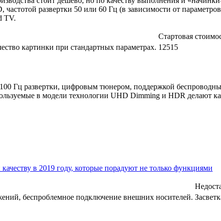
оизводства стоит дешево, но по качеству выполнения и «начинк
, частотой развертки 50 или 60 Гц (в зависимости от параметро
d TV.
Стартовая стоимос
ачество картинки при стандартных параметрах.
12515
100 Гц развертки, цифровым тюнером, поддержкой беспроводных 
спользуемые в модели технологии UHD Dimming и HDR делают ка
 качеству в 2019 году, которые порадуют не только функциями
Недост
жений, беспроблемное подключение внешних носителей.
Засветк