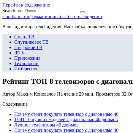
Перейти к содержанию
Search for:
Сonftv.ru - информационный сайт о телевидении
Ваш гид в мире телевидения. Настройка, подключение оборудо
Смарт ТВ
Спутниковое ТВ
Цифровое ТВ
IPTV
Приложения
Технологии
Интересное
Рейтинг ТОП-8 телевизоров с диагонал
Автор
Максим Коновалов
На чтение
29 мин.
Просмотров
32
Оп
Содержание
Почему стоит покупать телевизор с диагональю 40
ТОП-10 лучших моделей с диагональю 40 дюймов
Лучшие телевизоры 40 дюймов
Почему стоит покупать телевизор с диагональю 40