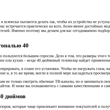
 и всячески пытаются делать так, чтобы их устройства не уступ
час встречается практически на всех, более-менее достойных мо
пателей. Именно поэтому мы делаем для вас сегодняшнюю подбор
гональю 40
 пользуются большим спросом. Дело в том, что размеры этого т
альни или кухни – везде 40 дюймовый телевизор найдет применени
неврировать, в плане его установки. Чтобы не нагружать глаза, 
рение и, в то же время, могли в полной мере насладиться просма
вам не только смотреть обычные ТВ-каналы, но и заниматься сво
сайтов. И ниже вы познакомитесь с самыми качественными и с
40 дюймов
изоров, которые чаще привлекают внимание покупателей и пол