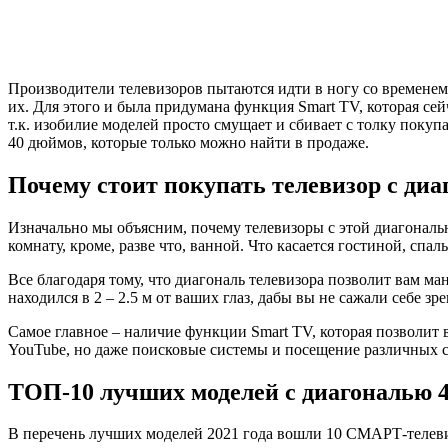
Производители телевизоров пытаются идти в ногу со временем
их. Для этого и была придумана функция Smart TV, которая сей
т.к. изобилие моделей просто смущает и сбивает с толку поку
40 дюймов, которые только можно найти в продаже.
Почему стоит покупать телевизор с диа
Изначально мы объясним, почему телевизоры с этой диагональю
комнату, кроме, разве что, ванной. Что касается гостиной, сп
Все благодаря тому, что диагональ телевизора позволит вам ма
находился в 2 – 2.5 м от ваших глаз, дабы вы не сажали себе з
Самое главное – наличие функции Smart TV, которая позволит 
YouTube, но даже поисковые системы и посещение различных 
ТОП-10 лучших моделей с диагональю 
В перечень лучших моделей 2021 года вошли 10 СМАРТ-телев