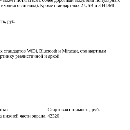
и» может потягаться с более дорогими моделями популярных
в входного сигнала). Кроме стандартных 2 USB и 3 HDMI-
ть, руб.
стандартов WiDi, Bluetooth и Miracast, стандартным
ртинку реалистичной и яркой.
атки
Стартовая стоимость, руб.
а нижней части экрана.
42320