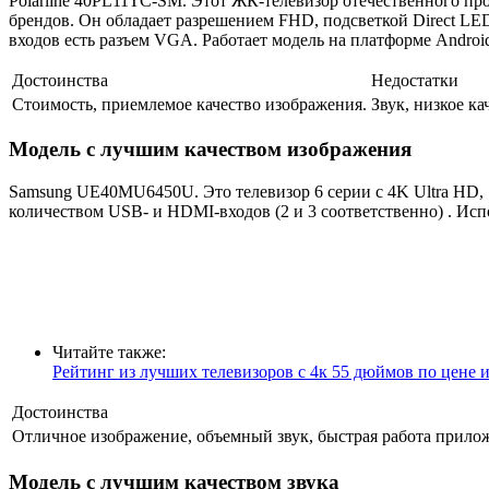
Polarline 40PL11TC-SM. Этот ЖК-телевизор отечественного пр
брендов. Он обладает разрешением FHD, подсветкой Direct LED
входов есть разъем VGA. Работает модель на платформе Androi
Достоинства
Недостатки
Стоимость, приемлемое качество изображения.
Звук, низкое к
Модель с лучшим качеством изображения
Samsung UE40MU6450U. Это телевизор 6 серии с 4K Ultra HD, 
количеством USB- и HDMI-входов (2 и 3 соответственно) . И
Читайте также:
Рейтинг из лучших телевизоров с 4к 55 дюймов по цене и
Достоинства
Отличное изображение, объемный звук, быстрая работа прило
Модель с лучшим качеством звука