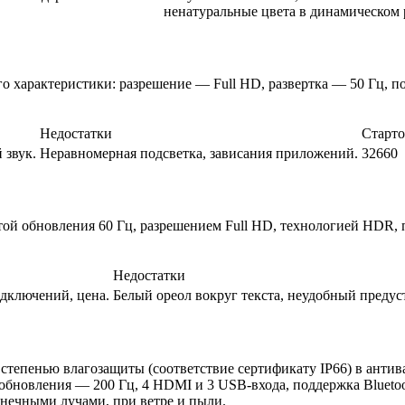
ненатуральные цвета в динамическом
характеристики: разрешение — Full HD, развертка — 50 Гц, под
Недостатки
Старто
 звук.
Неравномерная подсветка, зависания приложений.
32660
отой обновления 60 Гц, разрешением Full HD, технологией HDR, 
Недостатки
одключений, цена.
Белый ореол вокруг текста, неудобный предус
тепенью влагозащиты (соответствие сертификату IP66) в антива
новления — 200 Гц, 4 HDMI и 3 USB-входа, поддержка Bluetooth
лнечными лучами, при ветре и пыли.