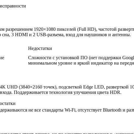
еисправности
разрешением 1920×1080 пикселей (Full HD), частотой развертки
 сна, 3 HDMI и 2 USB-разъема, вход для наушников и антенны.
Недостатки
ие
Сложности с установкой ПО (нет поддержки Google
минимальном уровне и яркий индикатор на передн
K UHD (3840×2160 точек), подсветкой Edge LED, разверткой 100
хода. Поддерживается технология улучшения цвета HDR.
остатки
держиваются не все стандарты Wi-Fi, отсутствует Bluetooth и ра