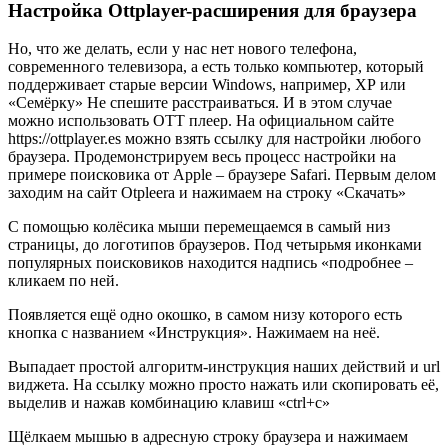
Настройка Ottplayer-расширения для браузера
Но, что же делать, если у нас нет нового телефона,
современного телевизора, а есть только компьютер, который
поддерживает старые версии Windows, например, ХР или
«Семёрку» Не спешите расстраиваться. И в этом случае
можно использовать ОТТ плеер. На официальном сайте
https://ottplayer.es можно взять ссылку для настройки любого
браузера. Продемонстрируем весь процесс настройки на
примере поисковика от Apple – браузере Safari. Первым делом
заходим на сайт Otpleera и нажимаем на строку «Скачать»
С помощью колёсика мыши перемещаемся в самый низ
страницы, до логотипов браузеров. Под четырьмя иконками
популярных поисковиков находится надпись «подробнее –
кликаем по ней.
Появляется ещё одно окошко, в самом низу которого есть
кнопка с названием «Инструкция». Нажимаем на неё.
Выпадает простой алгоритм-инструкция наших действий и url
виджета. На ссылку можно просто нажать или скопировать её,
выделив и нажав комбинацию клавиш «ctrl+с»
Щёлкаем мышью в адресную строку браузера и нажимаем