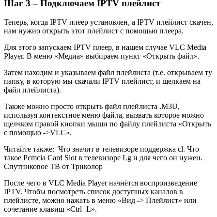
Шаг 3 – Подключаем IPTV плейлист
Теперь, когда IPTV плеер установлен, а IPTV плейлист скачен,
нам нужно открыть этот плейлист с помощью плеера.
Для этого запускаем IPTV плеер, в нашем случае VLC Media
Player. В меню «Медиа» выбираем пункт «Открыть файл».
Затем находим и указываем файл плейлиста (т.е. открываем ту
папку, в которую мы скачали IPTV плейлист, и щелкаем на
файл плейлиста).
Также можно просто открыть файл плейлиста .M3U,
используя контекстное меню файла, вызвать которое можно
щелчком правой кнопки мыши по файлу плейлиста «Открыть
с помощью ->VLC».
Читайте также:
Что значит в телевизоре поддержка cl. Что
такое Pcmcia Card Slot в телевизоре Lg и для чего он нужен.
Спутниковое ТВ от Триколор
После чего в VLC Media Player начнётся воспроизведение
IPTV. Чтобы посмотреть список доступных каналов в
плейлисте, можно нажать в меню «Вид -> Плейлист» или
сочетание клавиш «Ctrl+L».