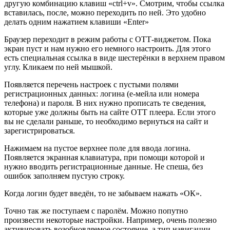
другую комбинацию клавиш «ctrl+v». Смотрим, чтобы ссылка
вставилась, после, можно переходить по ней. Это удобно
делать одним нажатием клавиши «Enter»
Браузер переходит в режим работы с ОТТ-виджетом. Пока
экран пуст и нам нужно его немного настроить. Для этого
есть специальная ссылка в виде шестерёнки в верхнем правом
углу. Кликаем по ней мышкой.
Появляется перечень настроек с пустыми полями
регистрационных данных: логина (е-мейла или номера
телефона) и пароля. В них нужно прописать те сведения,
которые уже должны быть на сайте ОТТ плеера. Если этого
вы не сделали раньше, то необходимо вернуться на сайт и
зарегистрироваться.
Нажимаем на пустое верхнее поле для ввода логина.
Появляется экранная клавиатура, при помощи которой и
нужно вводить регистрационные данные. Не спеша, без
ошибок заполняем пустую строку.
Когда логин будет введён, то не забываем нажать «ОК».
Точно так же поступаем с паролём. Можно попутно
произвести некоторые настройки. Например, очень полезно
активировать возобновляемое состояние, а тип навигации