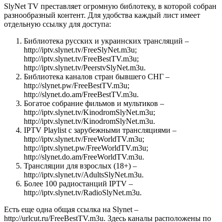
SlyNet TV преставляет огромную библотеку, в которой собран
разнообразный контент. Для удобства каждый лист имеет
отдельную ссылку для доступа:
Библиотека русских и украинских трансляций –
http://iptv.slynet.tv/FreeSlyNet.m3u;
http://iptv.slynet.tv/FreeBestTV.m3u;
http://iptv.slynet.tv/PeerstvSlyNet.m3u.
Библиотека каналов стран бывшего СНГ –
http://slynet.pw/FreeBestTV.m3u;
http://slynet.do.am/FreeBestTV.m3u.
Богатое собрание фильмов и мультиков –
http://iptv.slynet.tv/KinodromSlyNet.m3u;
http://iptv.slynet.tv/KinodromSlyNet.m3u.
IPTV Playlist с зарубежными трансляциями –
http://iptv.slynet.tv/FreeWorldTV.m3u;
http://iptv.slynet.pw/FreeWorldTV.m3u;
http://slynet.do.am/FreeWorldTV.m3u.
Трансляции для взрослых (18+) –
http://iptv.slynet.tv/AdultsSlyNet.m3u.
Более 100 радиостанций IPTV –
http://iptv.slynet.tv/RadioSlyNet.m3u.
Есть еще одна общая ссылка на Slynet –
http://urlcut.ru/FreeBestTV.m3u. Здесь каналы расположены по