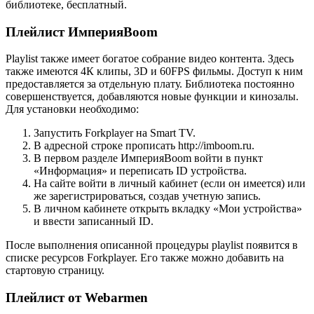
библиотеке, бесплатный.
Плейлист ИмперияBoom
Playlist также имеет богатое собрание видео контента. Здесь
также имеются 4К клипы, 3D и 60FPS фильмы. Доступ к ним
предоставляется за отдельную плату. Библиотека постоянно
совершенствуется, добавляются новые функции и кинозалы.
Для установки необходимо:
Запустить Forkplayer на Smart TV.
В адресной строке прописать http://imboom.ru.
В первом разделе ИмперияBoom войти в пункт
«Информация» и переписать ID устройства.
На сайте войти в личный кабинет (если он имеется) или
же зарегистрироваться, создав учетную запись.
В личном кабинете открыть вкладку «Мои устройства»
и ввести записанный ID.
После выполнения описанной процедуры playlist появится в
списке ресурсов Forkplayer. Его также можно добавить на
стартовую страницу.
Плейлист от Webarmen