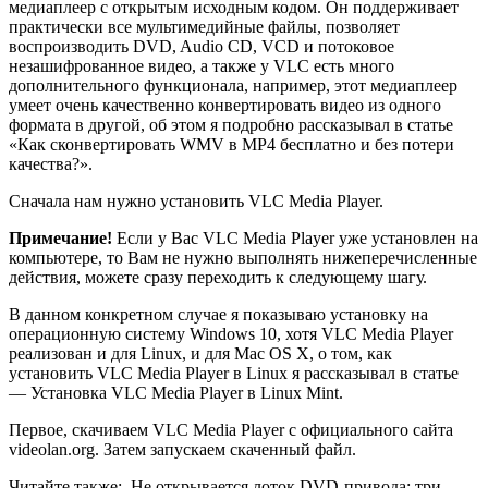
медиаплеер с открытым исходным кодом. Он поддерживает
практически все мультимедийные файлы, позволяет
воспроизводить DVD, Audio CD, VCD и потоковое
незашифрованное видео, а также у VLC есть много
дополнительного функционала, например, этот медиаплеер
умеет очень качественно конвертировать видео из одного
формата в другой, об этом я подробно рассказывал в статье
«Как сконвертировать WMV в MP4 бесплатно и без потери
качества?».
Сначала нам нужно установить VLC Media Player.
Примечание!
Если у Вас VLC Media Player уже установлен на
компьютере, то Вам не нужно выполнять нижеперечисленные
действия, можете сразу переходить к следующему шагу.
В данном конкретном случае я показываю установку на
операционную систему Windows 10, хотя VLC Media Player
реализован и для Linux, и для Mac OS X, о том, как
установить VLC Media Player в Linux я рассказывал в статье
— Установка VLC Media Player в Linux Mint.
Первое, скачиваем VLC Media Player с официального сайта
videolan.org. Затем запускаем скаченный файл.
Читайте также:
Не открывается лоток DVD-привода: три