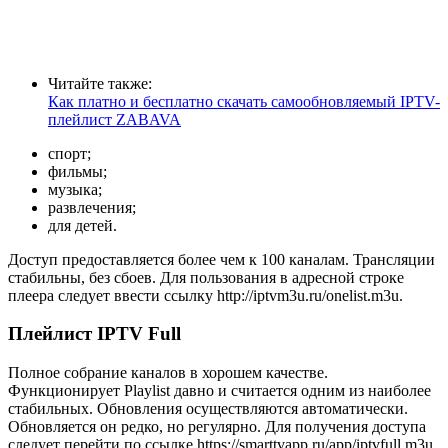
Читайте также:
Как платно и бесплатно скачать самообновляемый IPTV-
плейлист ZABAVA
спорт;
фильмы;
музыка;
развлечения;
для детей.
Доступ предоставляется более чем к 100 каналам. Трансляции
стабильны, без сбоев. Для пользования в адресной строке
плеера следует ввести ссылку http://iptvm3u.ru/onelist.m3u.
Плейлист IPTV Full
Полное собрание каналов в хорошем качестве.
Функционирует Playlist давно и считается одним из наиболее
стабильных. Обновления осуществляются автоматически.
Обновляется он редко, но регулярно. Для получения доступа
следует перейти по ссылке https://smarttvapp.ru/app/iptvfull.m3u.