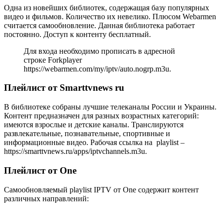
Одна из новейших библиотек, содержащая базу популярных
видео и фильмов. Количество их невелико. Плюсом Webarmen
считается самообновление. Данная библиотека работает
постоянно. Доступ к контенту бесплатный.
Для входа необходимо прописать в адресной
строке Forkplayer
https://webarmen.com/my/iptv/auto.nogrp.m3u.
Плейлист от Smarttvnews ru
В библиотеке собраны лучшие телеканалы России и Украины.
Контент предназначен для разных возрастных категорий:
имеются взрослые и детские каналы. Транслируются
развлекательные, познавательные, спортивные и
информационные видео. Рабочая ссылка на playlist –
https://smarttvnews.ru/apps/iptvchannels.m3u.
Плейлист от One
Самообновляемый playlist IPTV от One содержит контент
различных направлений: